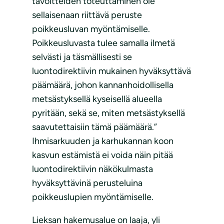
tavoitteiden toteuttaminen ole
sellaisenaan riittävä peruste
poikkeusluvan myöntämiselle.
Poikkeusluvasta tulee samalla ilmetä
selvästi ja täsmällisesti se
luontodirektiivin mukainen hyväksyttävä
päämäärä, johon kannanhoidollisella
metsästyksellä kyseisellä alueella
pyritään, sekä se, miten metsästyksellä
saavutettaisiin tämä päämäärä.”
Ihmisarkuuden ja karhukannan koon
kasvun estämistä ei voida näin pitää
luontodirektiivin näkökulmasta
hyväksyttävinä perusteluina
poikkeuslupien myöntämiselle.
Lieksan hakemusalue on laaja, yli