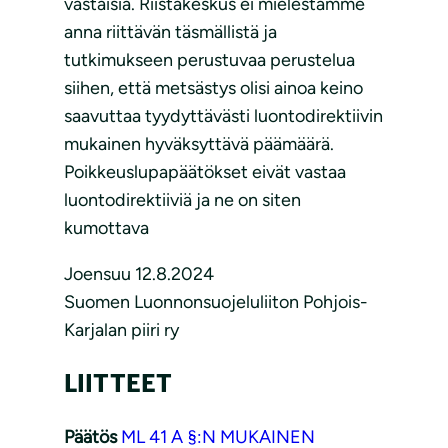
vastaisia. Riistakeskus ei mielestämme
anna riittävän täsmällistä ja
tutkimukseen perustuvaa perustelua
siihen, että metsästys olisi ainoa keino
saavuttaa tyydyttävästi luontodirektiivin
mukainen hyväksyttävä päämäärä.
Poikkeuslupapäätökset eivät vastaa
luontodirektiiviä ja ne on siten
kumottava
Joensuu 12.8.2024
Suomen Luonnonsuojeluliiton Pohjois-
Karjalan piiri ry
LIITTEET
Päätös
ML 41 A §:N MUKAINEN