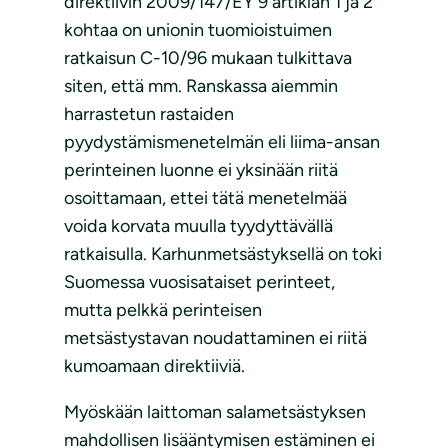
direktiivin 2009/147/EY 9 artiklan 1 ja 2
kohtaa on unionin tuomioistuimen
ratkaisun C-10/96 mukaan tulkittava
siten, että mm. Ranskassa aiemmin
harrastetun rastaiden
pyydystämismenetelmän eli liima-ansan
perinteinen luonne ei yksinään riitä
osoittamaan, ettei tätä menetelmää
voida korvata muulla tyydyttävällä
ratkaisulla. Karhunmetsästyksellä on toki
Suomessa vuosisataiset perinteet,
mutta pelkkä perinteisen
metsästystavan noudattaminen ei riitä
kumoamaan direktiiviä.
Myöskään laittoman salametsästyksen
mahdollisen lisääntymisen estäminen ei