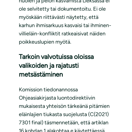
huolen ja pelon kasvamista Lieksassa ei
ole selvitetty tai dokumentoitu. Ei ole
myöskään riittävästi näytetty, että
karhun ihmisarkuus kasvaisi tai ihminen-
villieläin-konfliktit ratkeaisivat näiden
poikkeuslupien myötä.
Tarkoin valvotuissa oloissa
valikoiden ja rajatusti
metsästäminen
Komission tiedonannossa
Ohjeasiakirjasta luontodirektiivin
mukaisesta yhteisön tärkeänä pitämien
eläinlajien tiukasta suojelusta (C(2021)
7301 final) täsmennetään, että artiklan
16 kohdan 1 alakohtaa e käytettäessä,