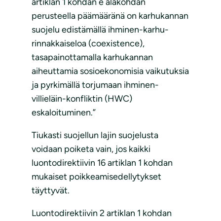
artiklan 1 kohdan e alakohdan
perusteella päämääränä on karhukannan
suojelu edistämällä ihminen-karhu-
rinnakkaiseloa (coexistence),
tasapainottamalla karhukannan
aiheuttamia sosioekonomisia vaikutuksia
ja pyrkimällä torjumaan ihminen-
villieläin-konfliktin (HWC)
eskaloituminen.”
Tiukasti suojellun lajin suojelusta
voidaan poiketa vain, jos kaikki
luontodirektiivin 16 artiklan 1 kohdan
mukaiset poikkeamisedellytykset
täyttyvät.
Luontodirektiivin 2 artiklan 1 kohdan