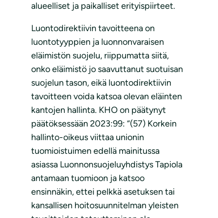
alueelliset ja paikalliset erityispiirteet.
Luontodirektiivin tavoitteena on
luontotyyppien ja luonnonvaraisen
eläimistön suojelu, riippumatta siitä,
onko eläimistö jo saavuttanut suotuisan
suojelun tason, eikä luontodirektiivin
tavoitteen voida katsoa olevan eläinten
kantojen hallinta. KHO on päätynyt
päätöksessään 2023:99: “(57) Korkein
hallinto-oikeus viittaa unionin
tuomioistuimen edellä mainitussa
asiassa Luonnonsuojeluyhdistys Tapiola
antamaan tuomioon ja katsoo
ensinnäkin, ettei pelkkä asetuksen tai
kansallisen hoitosuunnitelman yleisten