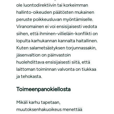
ole luontodirektiivin tai korkeimman
hallinto-oikeuden päätösten mukainen
peruste poikkeusluvan myöntämiselle.
Viranomainen ei voi ensisijaisesti vedota
siihen, että ihminen-villieläin-konflikti on
lopulta karhukannan kannalta haitallinen.
Kuten salametsästyksen torjunnassakin,
jäsenvaltion on päinvastoin
huolehdittava ensisijaisesti siitä, että
laittoman toiminnan valvonta on tiukkaa
ja tehokasta.
Toimeenpanokiellosta
Mikäli karhu tapetaan,
muutoksenhakuoikeus menettää