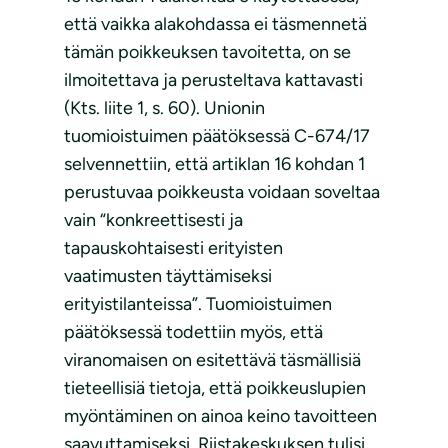
että vaikka alakohdassa ei täsmennetä
tämän poikkeuksen tavoitetta, on se
ilmoitettava ja perusteltava kattavasti
(Kts. liite 1, s. 60). Unionin
tuomioistuimen päätöksessä C-674/17
selvennettiin, että artiklan 16 kohdan 1
perustuvaa poikkeusta voidaan soveltaa
vain “konkreettisesti ja
tapauskohtaisesti erityisten
vaatimusten täyttämiseksi
erityistilanteissa”. Tuomioistuimen
päätöksessä todettiin myös, että
viranomaisen on esitettävä täsmällisiä
tieteellisiä tietoja, että poikkeuslupien
myöntäminen on ainoa keino tavoitteen
saavuttamiseksi. Riistakeskuksen tulisi