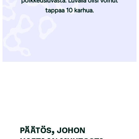
poikkeusluvasta. Luvalla olisi voinut
tappaa 10 karhua.
PÄÄTÖS, JOHON