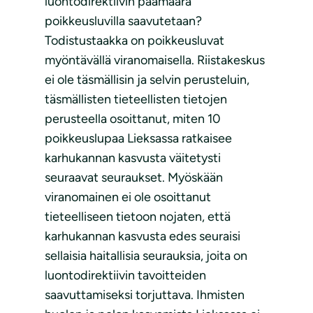
luontodirektiivin päämäärä
poikkeusluvilla saavutetaan?
Todistustaakka on poikkeusluvat
myöntävällä viranomaisella. Riistakeskus
ei ole täsmällisin ja selvin perusteluin,
täsmällisten tieteellisten tietojen
perusteella osoittanut, miten 10
poikkeuslupaa Lieksassa ratkaisee
karhukannan kasvusta väitetysti
seuraavat seuraukset. Myöskään
viranomainen ei ole osoittanut
tieteelliseen tietoon nojaten, että
karhukannan kasvusta edes seuraisi
sellaisia haitallisia seurauksia, joita on
luontodirektiivin tavoitteiden
saavuttamiseksi torjuttava. Ihmisten