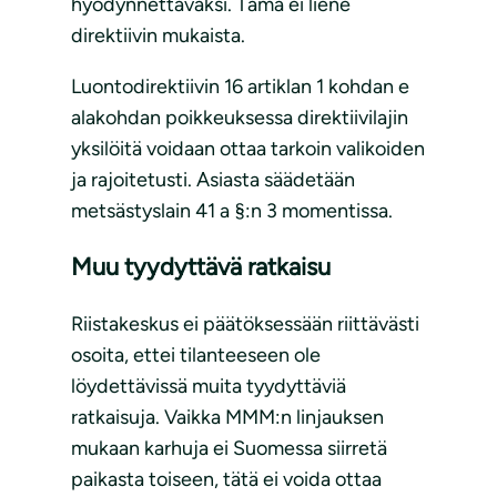
hyödynnettäväksi. Tämä ei liene
direktiivin mukaista.
Luontodirektiivin 16 artiklan 1 kohdan e
alakohdan poikkeuksessa direktiivilajin
yksilöitä voidaan ottaa tarkoin valikoiden
ja rajoitetusti. Asiasta säädetään
metsästyslain 41 a §:n 3 momentissa.
Muu tyydyttävä ratkaisu
Riistakeskus ei päätöksessään riittävästi
osoita, ettei tilanteeseen ole
löydettävissä muita tyydyttäviä
ratkaisuja. Vaikka MMM:n linjauksen
mukaan karhuja ei Suomessa siirretä
paikasta toiseen, tätä ei voida ottaa