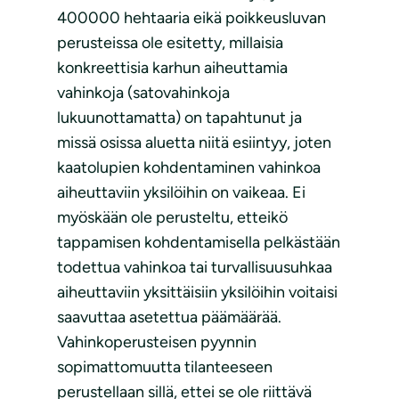
400000 hehtaaria eikä poikkeusluvan
perusteissa ole esitetty, millaisia
konkreettisia karhun aiheuttamia
vahinkoja (satovahinkoja
lukuunottamatta) on tapahtunut ja
missä osissa aluetta niitä esiintyy, joten
kaatolupien kohdentaminen vahinkoa
aiheuttaviin yksilöihin on vaikeaa. Ei
myöskään ole perusteltu, etteikö
tappamisen kohdentamisella pelkästään
todettua vahinkoa tai turvallisuusuhkaa
aiheuttaviin yksittäisiin yksilöihin voitaisi
saavuttaa asetettua päämäärää.
Vahinkoperusteisen pyynnin
sopimattomuutta tilanteeseen
perustellaan sillä, ettei se ole riittävä