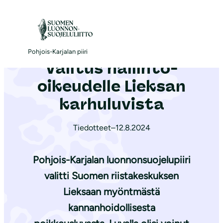
S
i
Etusivu
|
Ajankohtaista
|
Valitus hallinto-oikeudelle Lieksan karhuluvista
i
r
Pohjois-Karjalan piiri
Valitus hallinto-
r
y
oikeudelle Lieksan
s
karhuluvista
i
s
Tiedotteet
–
12.8.2024
ä
l
Pohjois-Karjalan luonnonsuojelupiiri
t
valitti Suomen riistakeskuksen
ö
Lieksaan myöntmästä
ö
n
kannanhoidollisesta