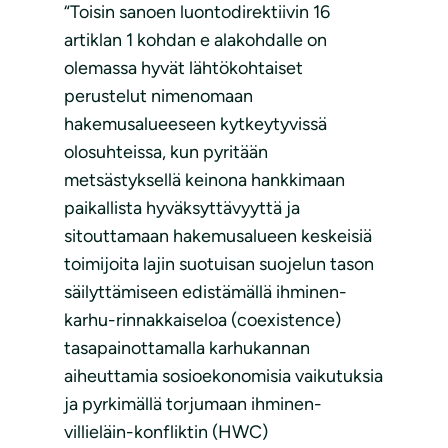
“Toisin sanoen luontodirektiivin 16
artiklan 1 kohdan e alakohdalle on
olemassa hyvät lähtökohtaiset
perustelut nimenomaan
hakemusalueeseen kytkeytyvissä
olosuhteissa, kun pyritään
metsästyksellä keinona hankkimaan
paikallista hyväksyttävyyttä ja
sitouttamaan hakemusalueen keskeisiä
toimijoita lajin suotuisan suojelun tason
säilyttämiseen edistämällä ihminen-
karhu-rinnakkaiseloa (coexistence)
tasapainottamalla karhukannan
aiheuttamia sosioekonomisia vaikutuksia
ja pyrkimällä torjumaan ihminen-
villieläin-konfliktin (HWC)