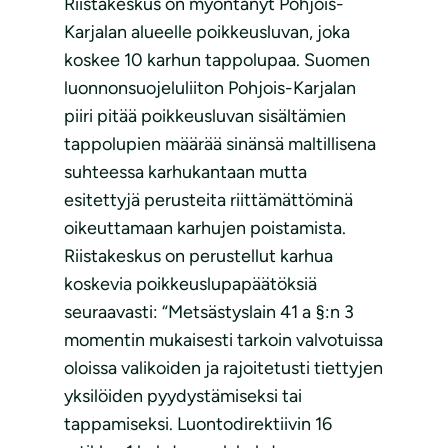
Riistakeskus on myöntänyt Pohjois-
Karjalan alueelle poikkeusluvan, joka
koskee 10 karhun tappolupaa. Suomen
luonnonsuojeluliiton Pohjois-Karjalan
piiri pitää poikkeusluvan sisältämien
tappolupien määrää sinänsä maltillisena
suhteessa karhukantaan mutta
esitettyjä perusteita riittämättöminä
oikeuttamaan karhujen poistamista.
Riistakeskus on perustellut karhua
koskevia poikkeuslupapäätöksiä
seuraavasti: “Metsästyslain 41 a §:n 3
momentin mukaisesti tarkoin valvotuissa
oloissa valikoiden ja rajoitetusti tiettyjen
yksilöiden pyydystämiseksi tai
tappamiseksi. Luontodirektiivin 16