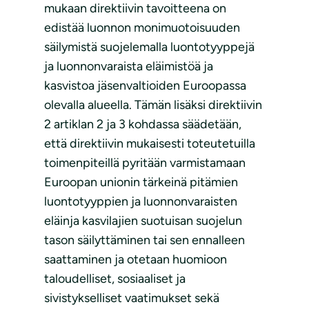
mukaan direktiivin tavoitteena on
edistää luonnon monimuotoisuuden
säilymistä suojelemalla luontotyyppejä
ja luonnonvaraista eläimistöä ja
kasvistoa jäsenvaltioiden Euroopassa
olevalla alueella. Tämän lisäksi direktiivin
2 artiklan 2 ja 3 kohdassa säädetään,
että direktiivin mukaisesti toteutetuilla
toimenpiteillä pyritään varmistamaan
Euroopan unionin tärkeinä pitämien
luontotyyppien ja luonnonvaraisten
eläinja kasvilajien suotuisan suojelun
tason säilyttäminen tai sen ennalleen
saattaminen ja otetaan huomioon
taloudelliset, sosiaaliset ja
sivistykselliset vaatimukset sekä