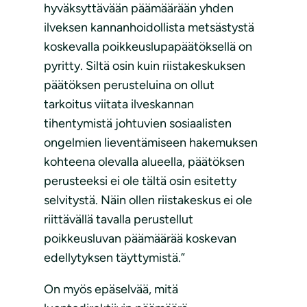
hyväksyttävään päämäärään yhden
ilveksen kannanhoidollista metsästystä
koskevalla poikkeuslupapäätöksellä on
pyritty. Siltä osin kuin riistakeskuksen
päätöksen perusteluina on ollut
tarkoitus viitata ilveskannan
tihentymistä johtuvien sosiaalisten
ongelmien lieventämiseen hakemuksen
kohteena olevalla alueella, päätöksen
perusteeksi ei ole tältä osin esitetty
selvitystä. Näin ollen riistakeskus ei ole
riittävällä tavalla perustellut
poikkeusluvan päämäärää koskevan
edellytyksen täyttymistä.”
On myös epäselvää, mitä