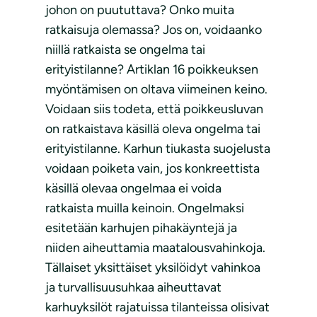
johon on puututtava? Onko muita
ratkaisuja olemassa? Jos on, voidaanko
niillä ratkaista se ongelma tai
erityistilanne? Artiklan 16 poikkeuksen
myöntämisen on oltava viimeinen keino.
Voidaan siis todeta, että poikkeusluvan
on ratkaistava käsillä oleva ongelma tai
erityistilanne. Karhun tiukasta suojelusta
voidaan poiketa vain, jos konkreettista
käsillä olevaa ongelmaa ei voida
ratkaista muilla keinoin. Ongelmaksi
esitetään karhujen pihakäyntejä ja
niiden aiheuttamia maatalousvahinkoja.
Tällaiset yksittäiset yksilöidyt vahinkoa
ja turvallisuusuhkaa aiheuttavat
karhuyksilöt rajatuissa tilanteissa olisivat