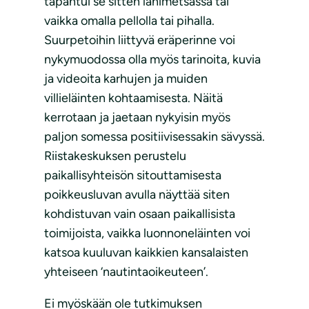
tapahtui se sitten lähimetsässä tai
vaikka omalla pellolla tai pihalla.
Suurpetoihin liittyvä eräperinne voi
nykymuodossa olla myös tarinoita, kuvia
ja videoita karhujen ja muiden
villieläinten kohtaamisesta. Näitä
kerrotaan ja jaetaan nykyisin myös
paljon somessa positiivisessakin sävyssä.
Riistakeskuksen perustelu
paikallisyhteisön sitouttamisesta
poikkeusluvan avulla näyttää siten
kohdistuvan vain osaan paikallisista
toimijoista, vaikka luonnoneläinten voi
katsoa kuuluvan kaikkien kansalaisten
yhteiseen ‘nautintaoikeuteen’.
Ei myöskään ole tutkimuksen