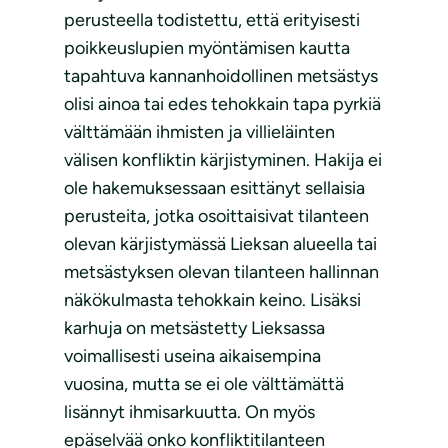
perusteella todistettu, että erityisesti
poikkeuslupien myöntämisen kautta
tapahtuva kannanhoidollinen metsästys
olisi ainoa tai edes tehokkain tapa pyrkiä
välttämään ihmisten ja villieläinten
välisen konfliktin kärjistyminen. Hakija ei
ole hakemuksessaan esittänyt sellaisia
perusteita, jotka osoittaisivat tilanteen
olevan kärjistymässä Lieksan alueella tai
metsästyksen olevan tilanteen hallinnan
näkökulmasta tehokkain keino. Lisäksi
karhuja on metsästetty Lieksassa
voimallisesti useina aikaisempina
vuosina, mutta se ei ole välttämättä
lisännyt ihmisarkuutta. On myös
epäselvää onko konfliktitilanteen