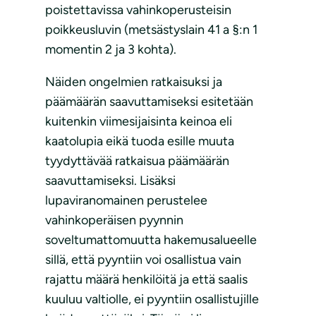
poistettavissa vahinkoperusteisin
poikkeusluvin (metsästyslain 41 a §:n 1
momentin 2 ja 3 kohta).
Näiden ongelmien ratkaisuksi ja
päämäärän saavuttamiseksi esitetään
kuitenkin viimesijaisinta keinoa eli
kaatolupia eikä tuoda esille muuta
tyydyttävää ratkaisua päämäärän
saavuttamiseksi. Lisäksi
lupaviranomainen perustelee
vahinkoperäisen pyynnin
soveltumattomuutta hakemusalueelle
sillä, että pyyntiin voi osallistua vain
rajattu määrä henkilöitä ja että saalis
kuuluu valtiolle, ei pyyntiin osallistujille