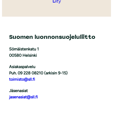
L
iity
Suomen luonnonsuojeluliitto
Sörnäistenkatu 1
00580 Helsinki
Asiakaspalvelu
Puh. 09 228 08210 (arkisin 9-15)
toimisto@sll.fi
Jäsenasiat
jasenasiat@sll.fi