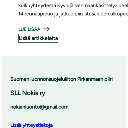
kulkuyhteydestä Kyynijärvenmaankäsittelyalueell
14 reunaapitkin ja jatkuu piirustusalueen ulkopuol
LUE LISÄÄ
Lisää artikkeleita
Suomen luonnonsuojeluliiton Pirkanmaan piiri
SLL Nokia ry
nokianluonto@gmail.com
Lisää yhteystietoja