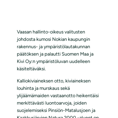
Vaasan hallinto-oikeus valitusten
johdosta kumosi Nokian kaupungin
rakennus- ja ympäristölautakunnan
päätöksen ja palautti Suomen Maa ja
Kivi Oy:n ympäristöluvan uudelleen
käsiteltäväksi.
Kalliokiviaineksen otto, kiviaineksen
louhinta ja murskaus sekä
ylijäämämaiden vastaanotto heikentäisi
merkittävästi luontoarvoja, joiden
suojelemiseksi Pinsiön-Matalusjoen ja
Kaakkurjärvien Natura 2000 -alueet on