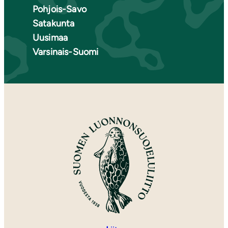
Pohjois-Savo
Satakunta
Uusimaa
Varsinais-Suomi