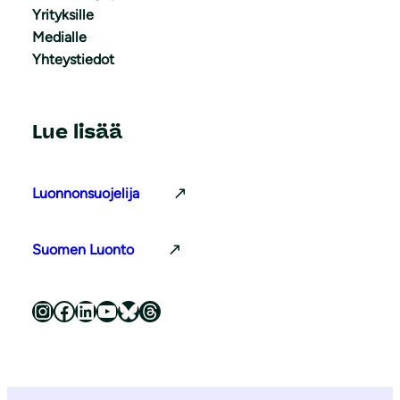
Yrityksille
Medialle
Yhteystiedot
Lue lisää
Luonnonsuojelija
Suomen Luonto
Luonnonsuojeluliitto Instagramissa
Luonnonsuojeluliitto Facebookissa
Luonnonsuojeluliitto LinkedInissä
Luonnonsuojeluliiton YouTube-kanava
Luonnonsuojeluliitto Blueskyssa
Luonnonsuojeluliitto Threadsissa