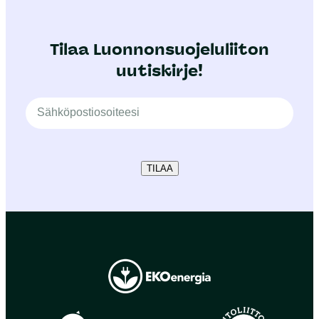
Tilaa Luonnonsuojeluliiton
uutiskirje!
TILAA