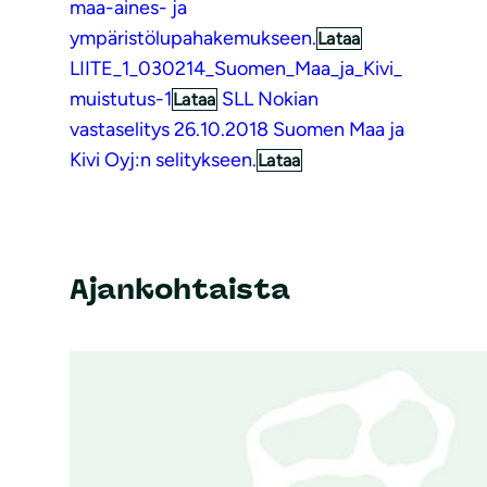
maa-aines- ja
ympäristölupahakemukseen.
Lataa
LIITE_1_030214_Suomen_Maa_ja_Kivi_
muistutus-1
SLL Nokian
Lataa
vastaselitys 26.10.2018 Suomen Maa ja
Kivi Oyj:n selitykseen.
Lataa
Ajankohtaista