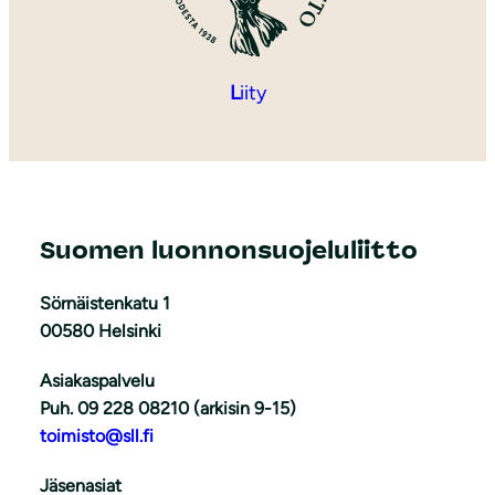
L
iity
Suomen luonnonsuojeluliitto
Sörnäistenkatu 1
00580 Helsinki
Asiakaspalvelu
Puh. 09 228 08210 (arkisin 9-15)
toimisto@sll.fi
Jäsenasiat