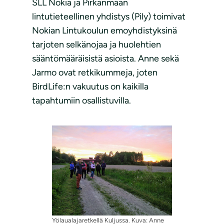
SLL Nokia ja Pirkanmaan
lintutieteellinen yhdistys (Pily) toimivat
Nokian Lintukoulun emoyhdistyksinä
tarjoten selkänojaa ja huolehtien
sääntömääräisistä asioista. Anne sekä
Jarmo ovat retkikummeja, joten
BirdLife:n vakuutus on kaikilla
tapahtumiin osallistuvilla.
Yölaualajaretkellä Kuljussa. Kuva: Anne