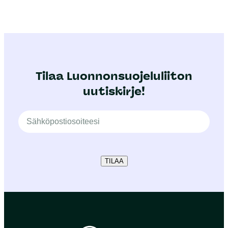
Tilaa Luonnonsuojeluliiton
uutiskirje!
TILAA