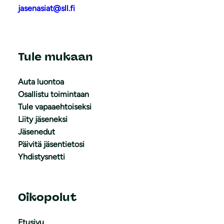
jasenasiat@sll.fi
Tule mukaan
Auta luontoa
Osallistu toimintaan
Tule vapaaehtoiseksi
Liity jäseneksi
Jäsenedut
Päivitä jäsentietosi
Yhdistysnetti
Oikopolut
Etusivu