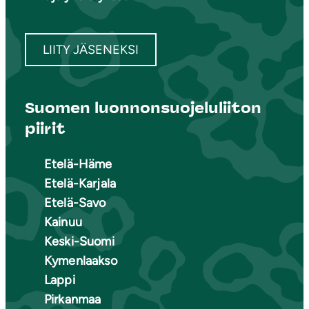
LIITY JÄSENEKSI
Suomen luonnonsuojeluliiton
piirit
Etelä-Häme
Etelä-Karjala
Etelä-Savo
Kainuu
Keski-Suomi
Kymenlaakso
Lappi
Pirkanmaa