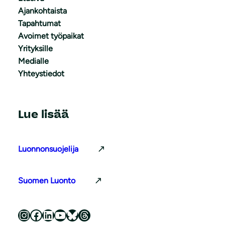
Ajankohtaista
Tapahtumat
Avoimet työpaikat
Yrityksille
Medialle
Yhteystiedot
Lue lisää
Luonnonsuojelija
Suomen Luonto
Luonnonsuojeluliitto Instagramissa
Luonnonsuojeluliitto Facebookissa
Luonnonsuojeluliitto LinkedInissä
Luonnonsuojeluliiton YouTube-kanava
Luonnonsuojeluliitto Blueskyssa
Luonnonsuojeluliitto Threadsissa