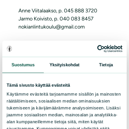
Anne Viitalaakso, p. 045 888 3720
Jarmo Koivisto, p. 040 083 8457
nokianlintukoulu@gmail.com
Toimintakertomuksia
Nokian Lintukoulun toimintavuosi 2024
Suostumus
Yksityiskohdat
Tietoja
Nokian Lintukoulun toimintavuosi 2017
Nokian Lintukoulun toimintavuosi 2016
Nokian Lintukoulun toimintavuosi 2015
Tämä sivusto käyttää evästeitä
Nokian Lintukoulun toimintavuosi 2014
Käytämme evästeitä tarjoamamme sisällön ja mainosten
räätälöimiseen, sosiaalisen median ominaisuuksien
Nokian Lintukoulun toimintavuosi 2013
tukemiseen ja kävijämäärämme analysoimiseen. Lisäksi
Nokian Lintukoulun toimintavuosi 2012
jaamme sosiaalisen median, mainosalan ja analytiikka-
Nokian Lintukoulun toimintavuosi 2011
alan kumppaneillemme tietoja siitä, miten käytät
Nokian Lintukoulun toimintavuosi 2010
sivustoamme. Kumppanimme voivat yhdistää näitä