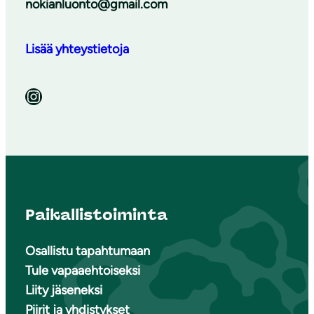
nokianluonto@gmail.com
Lisää yhteystietoja
Instagram
Paikallistoiminta
Osallistu tapahtumaan
Tule vapaaehtoiseksi
Liity jäseneksi
Piirit ja yhdistykset