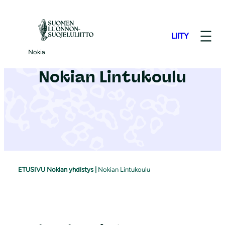
S
i
LIITY
i
r
Nokia
r
Nokian Lintukoulu
y
s
i
s
ä
l
t
ETUSIVU Nokian yhdistys
|
Nokian Lintukoulu
ö
ö
n