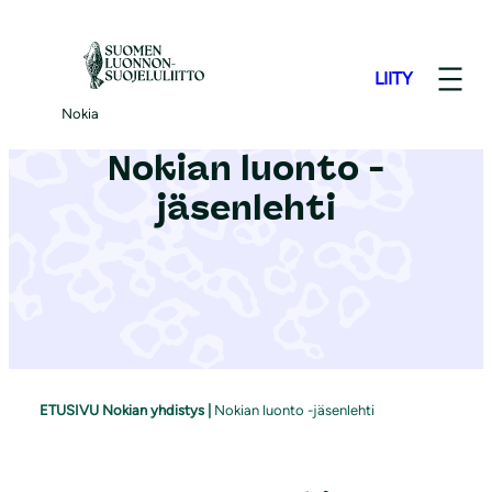
S
i
LIITY
i
r
Nokia
r
Nokian luonto -
y
jäsenlehti
s
i
s
ä
l
t
ö
ETUSIVU Nokian yhdistys
|
Nokian luonto -jäsenlehti
ö
n