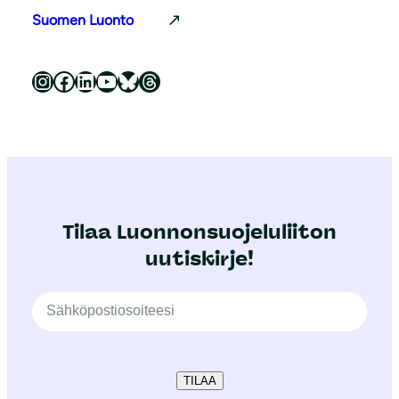
Suomen Luonto
Luonnonsuojeluliitto Instagramissa
Luonnonsuojeluliitto Facebookissa
Luonnonsuojeluliitto LinkedInissä
Luonnonsuojeluliiton YouTube-kanava
Luonnonsuojeluliitto Blueskyssa
Luonnonsuojeluliitto Threadsissa
Tilaa Luonnonsuojeluliiton
uutiskirje!
TILAA