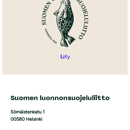
L
iity
Suomen luonnonsuojeluliitto
Sörnäistenkatu 1
00580 Helsinki