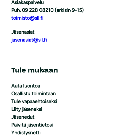
Asiakaspalvelu
Puh. 09 228 08210 (arkisin 9-15)
toimisto@sll.fi
Jäsenasiat
jasenasiat@sll.fi
Tule mukaan
Auta luontoa
Osallistu toimintaan
Tule vapaaehtoiseksi
Liity jäseneksi
Jäsenedut
Päivitä jäsentietosi
Yhdistysnetti