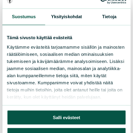
Osallistu tapahtumaan
Tule vapaaehtoiseksi
Suostumus
Yksityiskohdat
Tietoja
Liity jäseneksi
Piirit ja yhdistykset
Tämä sivusto käyttää evästeitä
Käytämme evästeitä tarjoamamme sisällön ja mainosten
LIITY JÄSENEKSI
räätälöimiseen, sosiaalisen median ominaisuuksien
tukemiseen ja kävijämäärämme analysoimiseen. Lisäksi
jaamme sosiaalisen median, mainosalan ja analytiikka-
alan kumppaneillemme tietoja siitä, miten käytät
Suomen luonnonsuojeluliiton
sivustoamme. Kumppanimme voivat yhdistää näitä
piirit
tietoja muihin tietoihin, joita olet antanut heille tai joita on
kerätty, kun olet käyttänyt heidän palvelujaan.
Etelä-Häme
Etelä-Karjala
Salli evästeet
Etelä-Savo
Kainuu