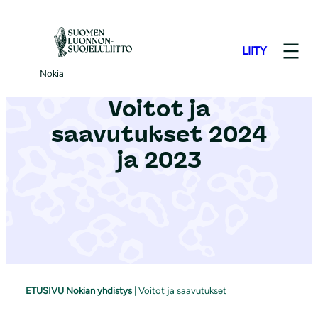
S
i
LIITY
i
r
Nokia
r
Voitot ja
y
saavutukset 2024
s
i
ja 2023
s
ä
l
t
ö
ö
n
ETUSIVU Nokian yhdistys
|
Voitot ja saavutukset