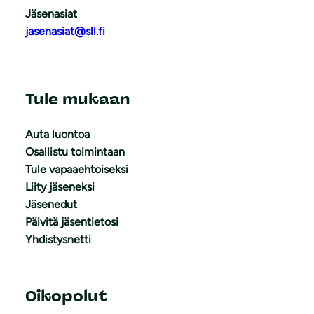
Jäsenasiat
jasenasiat@sll.fi
Tule mukaan
Auta luontoa
Osallistu toimintaan
Tule vapaaehtoiseksi
Liity jäseneksi
Jäsenedut
Päivitä jäsentietosi
Yhdistysnetti
Oikopolut