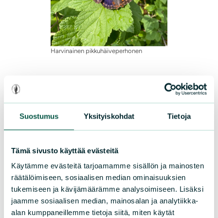
Harvinainen pikkuhäiveperhonen
Suostumus
Yksityiskohdat
Tietoja
Tämä sivusto käyttää evästeitä
Käytämme evästeitä tarjoamamme sisällön ja mainosten
räätälöimiseen, sosiaalisen median ominaisuuksien
Suomen luonnonsuojeluliiton Pirkanmaan piiri
tukemiseen ja kävijämäärämme analysoimiseen. Lisäksi
jaamme sosiaalisen median, mainosalan ja analytiikka-
SLL Nokia ry
alan kumppaneillemme tietoja siitä, miten käytät