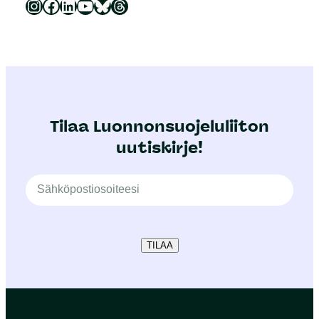
Luonnonsuojeluliitto Instagramissa
Luonnonsuojeluliitto Facebookissa
Luonnonsuojeluliitto LinkedInissä
Luonnonsuojeluliiton YouTube-kanava
Luonnonsuojeluliitto Blueskyssa
Luonnonsuojeluliitto Threadsissa
Tilaa Luonnonsuojeluliiton
uutiskirje!
TILAA