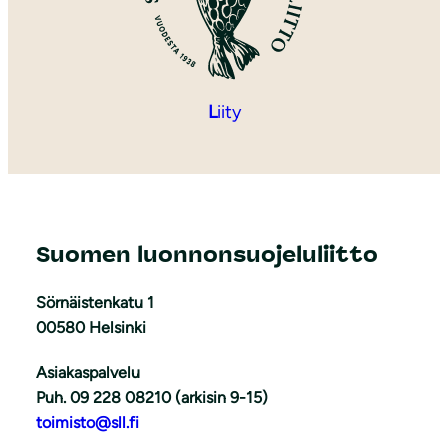
L
iity
Suomen luonnonsuojeluliitto
Sörnäistenkatu 1
00580 Helsinki
Asiakaspalvelu
Puh. 09 228 08210 (arkisin 9-15)
toimisto@sll.fi