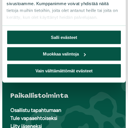
sivustoamme. Kumppanimme voivat yhdistää näitä
nokianluonto@gmail.com
tietoja muihin tietoihin, joita olet antanut heille tai joita on
kerätty, kun olet käyttänyt heidän palvelujaan.
Lisää yhteystietoja
Salli evästeet
Instagram
Muokkaa valintoja
Vain välttämättömät evästeet
Paikallistoiminta
Osallistu tapahtumaan
Tule vapaaehtoiseksi
Liity jäseneksi