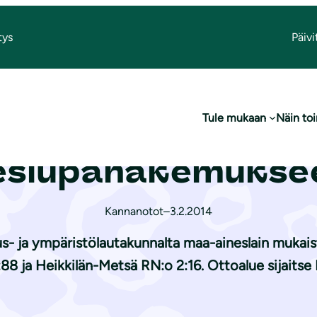
tys
Päivi
uomen Maa ja Kivi Oy:n maa-ai­nes­lu­pa­ha­ke­muk­seen
Tule mukaan
Näin t
omen Maa ja Kivi
s­lu­pa­ha­ke­muk­s
Kannanotot
–
3.2.2014
- ja ympäristölautakunnalta maa-aineslain mukaist
88 ja Heikkilän-Metsä RN:o 2:16. Ottoalue sijaitse