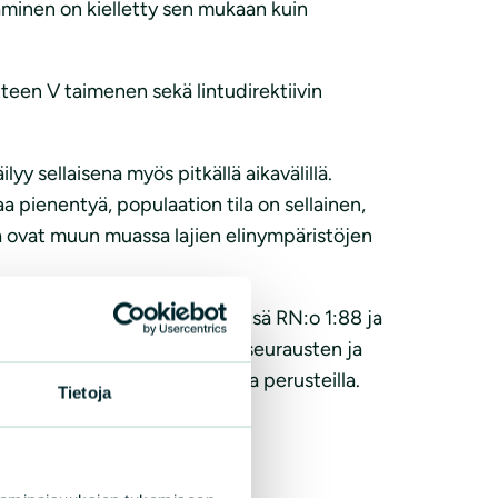
ntäminen on kielletty sen mukaan kuin
itteen V taimenen sekä lintudirektiivin
ilyy sellaisena myös pitkällä aikavälillä.
a pienentyä, populaation tila on sellainen,
oina ovat muun muassa lajien elinympäristöjen
kylän tiloilla Leukavahanmetsä RN:o 1:88 ja
linympäristöön kohdistuvien seurausten ja
uuden vuoksi alla kerrotuilla perusteilla.
Tietoja