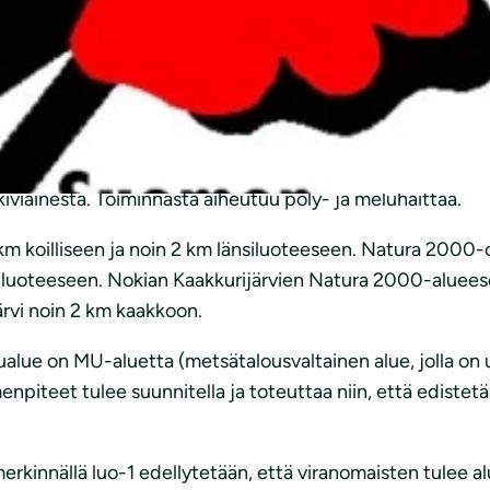
oiminnan jatkaminen ja laajentaminen.
usta tehdään 1.7.–28.2. arkipäivisin klo 6.00–22.00, räjä
n poiskuljetusta suoritetaan ympäri vuoden arkisin klo 6
17 hehtaaria ja varsinaisen ottoalueen pinta-ala on 21,96
viainesta. Toiminnasta aiheutuu pöly- ja meluhaittaa.
 km koilliseen ja noin 2 km länsiluoteeseen. Natura 2000-
iluoteeseen. Nokian Kaakkurijärvien Natura 2000-alueeseen
ärvi noin 2 km kaakkoon.
lue on MU-aluetta (metsätalousvaltainen alue, jolla on ul
imenpiteet tulee suunnitella ja toteuttaa niin, että edi
kinnällä luo-1 edellytetään, että viranomaisten tulee al