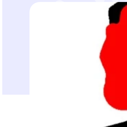
Suomen Maa ja Kivi Oy hakee rakennus- ja ym
Leukavahanmetsä RN:o 1:88 ja Heikkilän-Met