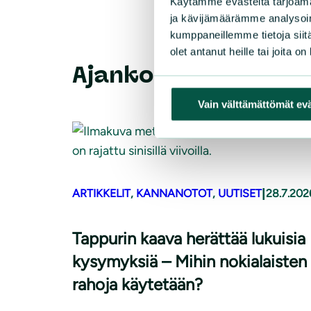
Käytämme evästeitä tarjoama
ja kävijämäärämme analysoim
kumppaneillemme tietoja siitä
olet antanut heille tai joita o
Ajankohtaista
Vain välttämättömät ev
|
ARTIKKELIT
, 
KANNANOTOT
, 
UUTISET
28.7.202
Tappurin kaava herättää lukuisia
kysymyksiä – Mihin nokialaisten
rahoja käytetään?