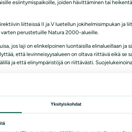
laisille esiintymispaikoille, joiden hävittäminen tai heike
ktiivin liitteissä II ja V luetellun jokihelmisimpukan ja li
ja varten perustetuille Natura 2000-alueille.
a, jos laji on elinkelpoinen luontaisilla elinalueillaan ja sä
tää, että levinneisyysalueen on oltava riittävä eikä se sa
välillä ja että elinympäristöjä on riittävästi. Suojelukein
ule myöntää maa-aineslupaa kallion louhintaan Haaviston 
en erittäin uhanalaisen jokihelmisimpukan ja taimenen e
 kohdistuvien haittavaikutusten sekä louhinta-alueen laaj
Yksityiskohdat
itä