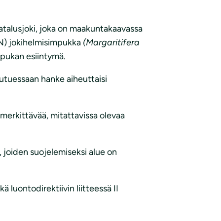
atalusjoki, joka on maakuntakaavassa
EN) jokihelmisimpukka
(Margaritifera
mpukan esiintymä.
utuessaan hanke aiheuttaisi
merkittävää, mitattavissa olevaa
, joiden suojelemiseksi alue on
ekä luontodirektiivin liitteessä II