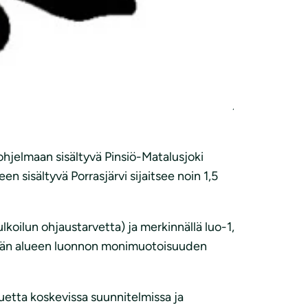
ytyksiä ja rikotusta samoina päivinä klo
.00–22.00. Alue sijaitse Porintien (VT11)
 ha. Käsiteltävien ainesten kokonaismääräksi
ohjelmaan sisältyvä Pinsiö-Matalusjoki
 sisältyvä Porrasjärvi sijaitsee noin 1,5
koilun ohjaustarvetta) ja merkinnällä luo-1,
stetään alueen luonnon monimuotoisuuden
uetta koskevissa suunnitelmissa ja