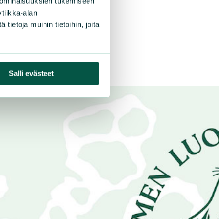
 ominaisuuksien tukemiseen
tiikka-alan
ietoja muihin tietoihin, joita
Salli evästeet