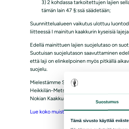
3) 2 kohdassa tarkoitettujen lajien sel
tämän lain 47 §:ssä säädetään;
Suunnittelualueen vaikutus ulottuu luontodire
liitteessä I mainitun kaakkurin kyseisiä laje
Edellä mainittuen lajien suojelutaso on suotuis
Suotuisan suojelutason saavuttaminen edellyt
että laji on elinkelpoinen myös pitkällä aika
suojelu.
Mielestämme Suomen Maa ja Kivi Oy:lle ei t
Heikkilän-Metsä RN:o 2:16 Pinsiö-Matalusjo
Nokian Kaakkurijärvien Natura 2000-alueelle
Suostumus
Lue koko muistutus (pdf)
Tämä sivusto käyttää eväste