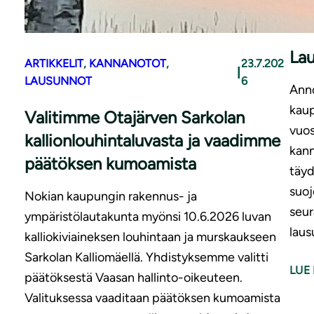
ARTI
UUT
La
ARTIKKELIT
, 
KANNANOTOT
, 
23.7.202
|
LAUSUNNOT
6
Ann
kau
Valitimme Otajärven Sarkolan
vuo
kallionlouhintaluvasta ja vaadimme
kann
päätöksen kumoamista
täy
suoj
Nokian kaupungin rakennus- ja
seur
ympäristölautakunta myönsi 10.6.2026 luvan
laus
kalliokiviaineksen louhintaan ja murskaukseen
Sarkolan Kalliomäellä. Yhdistyksemme valitti
LUE 
päätöksestä Vaasan hallinto-oikeuteen.
Valituksessa vaaditaan päätöksen kumoamista