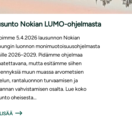
KKELIT
, 
KANNANOTOT
, 
LAUSUNNOT
, 
6.4.20
|
ISET
26
usunto Nokian LUMO-ohjelmasta
oimme 5.4.2026 lausunnon Nokian
pungin luonnon monimuotoisuusohjelmasta
sille 2026–2029. Pidämme ohjelmaa
atettavana, mutta esitämme siihen
dennyksiä muun muassa arvometsien
elun, rantaluonnon turvaamisen ja
annan vahvistamisen osalta. Lue koko
unto oheisesta…
LISÄÄ