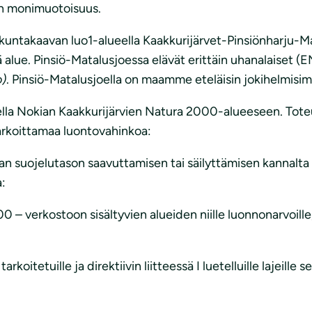
en monimuotoisuus.
akuntakaavan luo1-alueella Kaakkurijärvet-Pinsiönharju-M
lue. Pinsiö-Matalusjoessa elävät erittäin uhanalaiset (
o)
. Pinsiö-Matalusjoella on maamme eteläisin jokihelmisi
ella Nokian Kaakkurijärvien Natura 2000-alueeseen. Tote
rkoittamaa luontovahinkoa:
an suojelutason saavuttamisen tai säilyttämisen kannalta 
a:
0 – verkostoon sisältyvien alueiden niille luonnonarvoille
arkoitetuille ja direktiivin liitteessä I luetelluille lajeille s