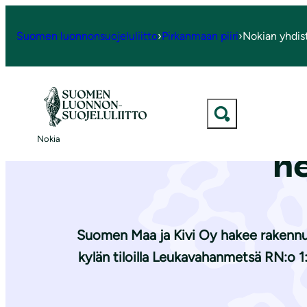
S
i
Suomen luonnonsuojeluliitto
›
Pirkanmaan piiri
›
Nokian yhdis
ETUSIVU Nokian yhdistys
|
Ajankohtaista
|
Muistutus S
i
r
r
y
Muistutus Su
s
Nokia
i
ne
s
ä
l
t
Suomen Maa ja Kivi Oy hakee rakennus
ö
kylän tiloilla Leukavahanmetsä RN:o 1:
ö
n