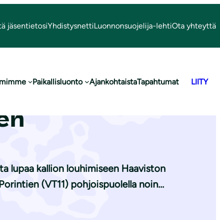
tä jäsentietosi
Yhdistysnetti
Luonnonsuojelija-lehti
Ota yhteyttä
oimimme
Paikallisluonto
Ajankohtaista
Tapahtumat
LIITY
 Oy:n maa-ai­
een
a lupaa kallion louhimiseen Haaviston
 Porintien (VT11) pohjoispuolella noin…