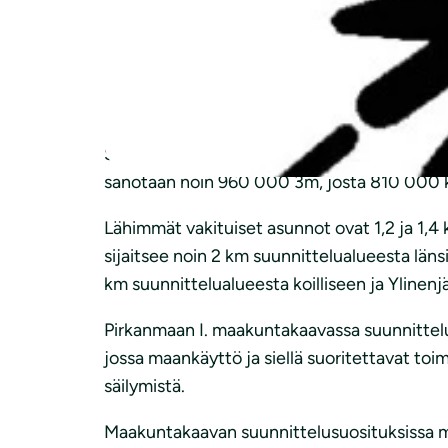
luoteeseen. Kyseessä on olemassa olevan t
Hakemuksen mukaan kallion louhintaa ja pora
8.00–18.00. Murskausta ja murskaustuotteide
pohjoispuolella.
Suunnittelualueen pinta-alaksi sanotaan 28,
sanotaan noin 960 000 3m, josta 810 000 ki
Lähimmät vakituiset asunnot ovat 1,2 ja 1,4
sijaitsee noin 2 km suunnittelualueesta läns
km suunnittelualueesta koilliseen ja Ylinenj
Pirkanmaan I. maakuntakaavassa suunnittelua
jossa maankäyttö ja siellä suoritettavat to
säilymistä.
Maakuntakaavan suunnittelusuosituksissa mer