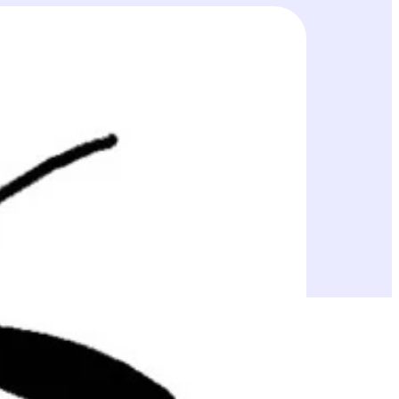
n louhimiseen Haaviston kylän tiloilla
puolella noin 5 km Nokian keskustasta