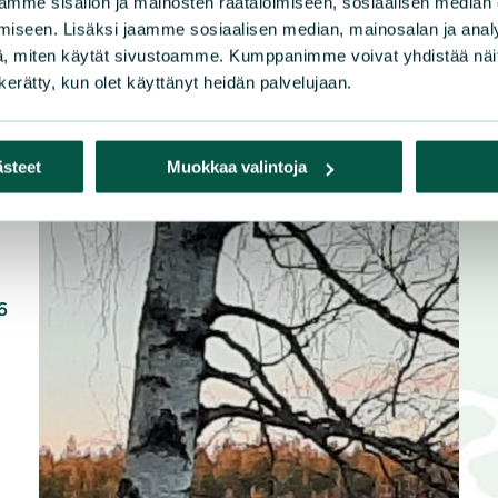
mme sisällön ja mainosten räätälöimiseen, sosiaalisen median
iseen. Lisäksi jaamme sosiaalisen median, mainosalan ja analy
, miten käytät sivustoamme. Kumppanimme voivat yhdistää näitä t
n kerätty, kun olet käyttänyt heidän palvelujaan.
ästeet
Muokkaa valintoja
6