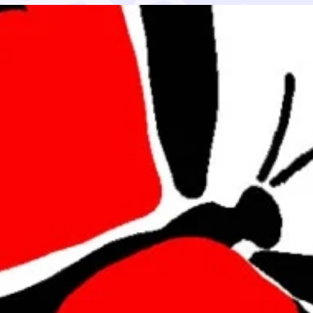
päristölautakunnalta maa-aineslain mukaista lupaa kallio
sä RN:o 2:16. Ottoalue sijaitse Porintien (VT11) pohjois