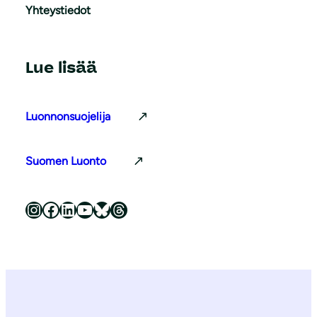
Yhteystiedot
Lue lisää
Luonnonsuojelija
Suomen Luonto
Luonnonsuojeluliitto Instagramissa
Luonnonsuojeluliitto Facebookissa
Luonnonsuojeluliitto LinkedInissä
Luonnonsuojeluliiton YouTube-kanava
Luonnonsuojeluliitto Blueskyssa
Luonnonsuojeluliitto Threadsissa