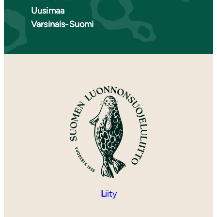
Uusimaa
Varsinais-Suomi
L
iity