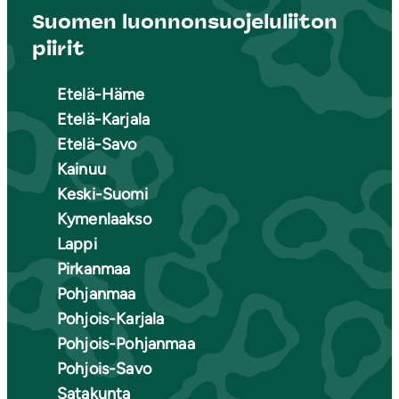
Suomen luonnonsuojeluliiton
piirit
Etelä-Häme
Etelä-Karjala
Etelä-Savo
Kainuu
Keski-Suomi
Kymenlaakso
Lappi
Pirkanmaa
Pohjanmaa
Pohjois-Karjala
Pohjois-Pohjanmaa
Pohjois-Savo
Satakunta