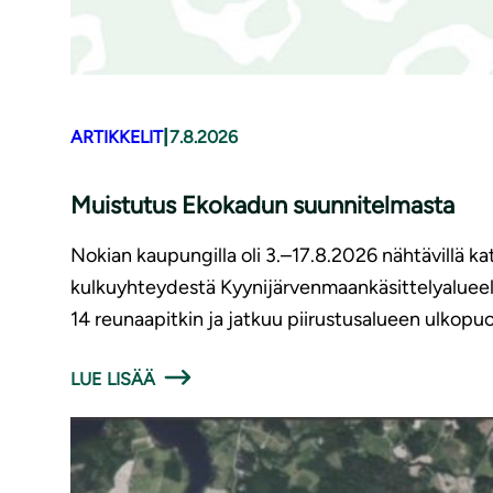
|
ARTIKKELIT
7.8.2026
Muistutus Ekokadun suunnitelmasta
Nokian kaupungilla oli 3.–17.8.2026 nähtävillä 
kulkuyhteydestä Kyynijärvenmaankäsittelyalueell
14 reunaapitkin ja jatkuu piirustusalueen ulkopuol
LUE LISÄÄ