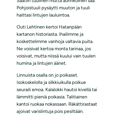
Saatiin tuulinen mutta aurinkoinen sää.
Pohjoistuuli pysäytti muuton ja tuuli
haittasi lintujen lauluintoa.
Outi Lehtinen kertoi Hatanpään
kartanon historiasta. Ihailimme ja
koskettelimme vanhoja valtavia puita.
Ne voisivat kertoa monta tarinaa, jos
voisivat, mutta niissä kuului vain tuulen
humina ja lintujen äänet.
Linnuista osalla on jo poikaset.
Isokoskelolla ja silkkiuikulla poikue
seuraili emoa. Kalalokki hautoi kivellä tai
lämmitti pieniä poikasia. Talitiainen
kantoi ruokaa nokassaan. Räkättirastaat
ajoivat varislintuja pois pesiltään.