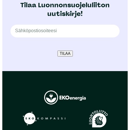
Tilaa Luonnonsuojeluliiton
uutiskirje!
TILAA