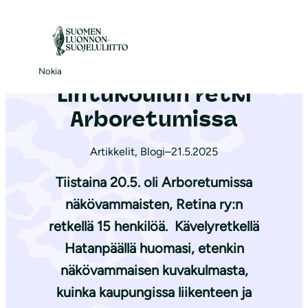
S
i
ETUSIVU Nokian yhdistys
|
Ajankohtaista
|
Lintukoulun retki Arboretumissa
i
r
Nokia
Lintukoulun retki
r
y
Arboretumissa
s
i
Artikkelit
,
Blogi
–
21.5.2025
s
Tiistaina 20.5. oli Arboretumissa
ä
näkövammaisten, Retina ry:n
l
retkellä 15 henkilöä. Kävelyretkellä
t
ö
Hatanpäällä huomasi, etenkin
ö
näkövammaisen kuvakulmasta,
n
kuinka kaupungissa liikenteen ja