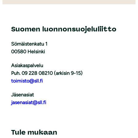
Suomen luonnonsuojeluliitto
Sörnäistenkatu 1
00580 Helsinki
Asiakaspalvelu
Puh. 09 228 08210 (arkisin 9-15)
toimisto@sll.fi
Jäsenasiat
jasenasiat@sll.fi
Tule mukaan