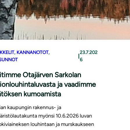
KKELIT
, 
KANNANOTOT
, 
23.7.202
|
SUNNOT
6
itimme Otajärven Sarkolan
lionlouhintaluvasta ja vaadimme
ätöksen kumoamista
an kaupungin rakennus- ja
ristölautakunta myönsi 10.6.2026 luvan
iokiviaineksen louhintaan ja murskaukseen