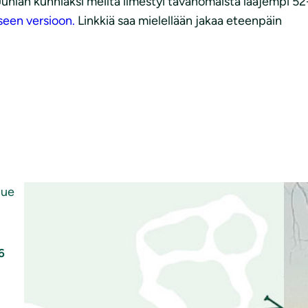
uhlan kunniaksi meiltä ilmestyi tavanomaista laajempi 52-
seen versioon.
Linkkiä saa mielellään jakaa eteenpäin
6