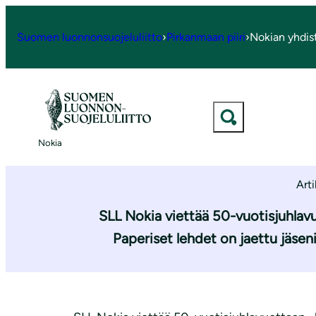
S
i
Suomen luonnonsuojeluliitto
›
Pirkanmaan piiri
›
Nokian yhdis
i
ETUSIVU Nokian yhdistys
|
Ajankohtaista
|
Juhlav
r
r
y
Juhlavuod
s
Nokia
i
s
Arti
ä
l
SLL Nokia viettää 50-vuotisjuhlavu
t
Paperiset lehdet on jaettu jäseni
ö
ö
n