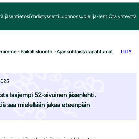
tä jäsentietosi
Yhdistysnetti
Luonnonsuojelija-lehti
Ota yhteyttä
oimimme
Paikallisluonto
Ajankohtaista
Tapahtumat
LIITY
ilmestynyt
2025
ta laajempi 52-sivuinen jäsenlehti.
kiä saa mielellään jakaa eteenpäin