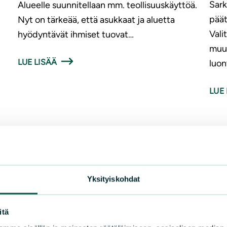
Sark
Alueelle suunnitellaan mm. teollisuuskäyttöä.
päät
Nyt on tärkeää, että asukkaat ja aluetta
Vali
hyödyntävät ihmiset tuovat…
muun
LUE LISÄÄ
luon
LUE 
Yksityiskohdat
itä