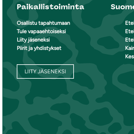
Paikallistoiminta
Suome
Osallistu tapahtumaan
Ete
Tule vapaaehtoiseksi
Ete
Liity jäseneksi
Ete
Piirit ja yhdistykset
Kai
Kes
LIITY JÄSENEKSI