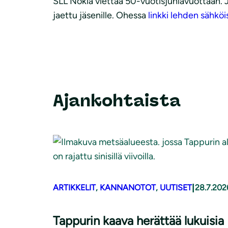
SLL Nokia viettää 50-vuotisjuhlavuottaan. J
jaettu jäsenille. Ohessa
linkki lehden sähköi
Ajankohtaista
|
ARTIKKELIT
, 
KANNANOTOT
, 
UUTISET
28.7.202
Tappurin kaava herättää lukuisia