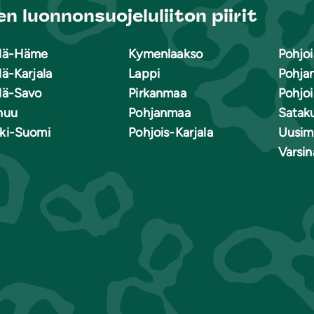
n luonnonsuojeluliiton piirit
lä-Häme
Kymenlaakso
Pohjoi
lä-Karjala
Lappi
Pohja
lä-Savo
Pirkanmaa
Pohjo
nuu
Pohjanmaa
Satak
ki-Suomi
Pohjois-Karjala
Uusim
Varsi