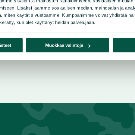
mme sisällön ja mainosten räätälöimiseen, sosiaalisen median
iseen. Lisäksi jaamme sosiaalisen median, mainosalan ja analy
, miten käytät sivustoamme. Kumppanimme voivat yhdistää näitä t
n kerätty, kun olet käyttänyt heidän palvelujaan.
ästeet
Muokkaa valintoja