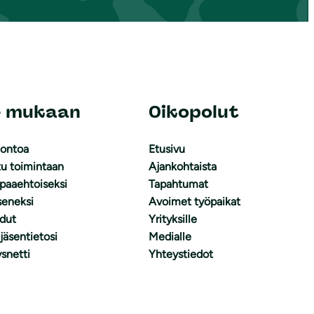
e mukaan
Oikopolut
uontoa
Etusivu
tu toimintaan
Ajankohtaista
apaaehtoiseksi
Tapahtumat
äseneksi
Avoimet työpaikat
dut
Yrityksille
 jäsentietosi
Medialle
snetti
Yhteystiedot