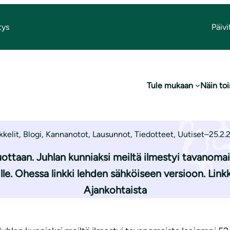
tys
Päivi
uoden jäsenlehti on ilmestynyt
Tule mukaan
Näin t
en jäsenlehti on 
kkelit
,
Blogi
,
Kannanotot
,
Lausunnot
,
Tiedotteet
,
Uutiset
–
25.2.
ottaan. Juhlan kunniaksi meiltä ilmestyi tavanomais
lle. Ohessa linkki lehden sähköiseen versioon. Link
Ajankohtaista