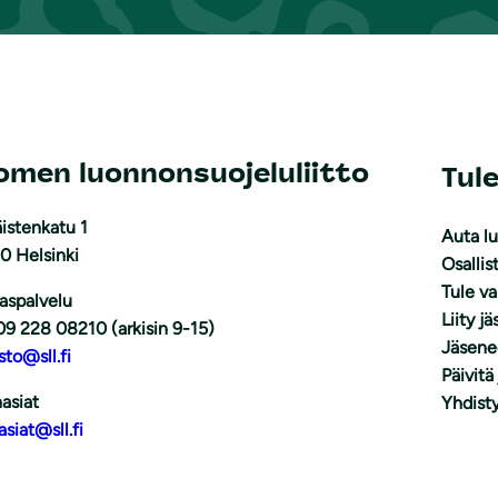
omen luonnonsuojeluliitto
Tul
istenkatu 1
Auta l
0 Helsinki
Osallis
Tule v
aspalvelu
Liity j
09 228 08210 (arkisin 9-15)
Jäsene
sto@sll.fi
Päivitä
asiat
Yhdisty
asiat@sll.fi