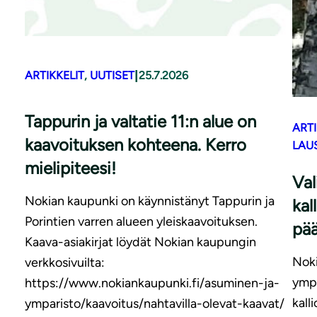
|
ARTIKKELIT
, 
UUTISET
25.7.2026
Tappurin ja valtatie 11:n alue on
ARTI
kaavoituksen kohteena. Kerro
LAU
mielipiteesi!
Val
Nokian kaupunki on käynnistänyt Tappurin ja
kal
Porintien varren alueen yleiskaavoituksen.
pä
Kaava-asiakirjat löydät Nokian kaupungin
Noki
verkkosivuilta:
ympä
https://www.nokiankaupunki.fi/asuminen-ja-
kall
ymparisto/kaavoitus/nahtavilla-olevat-kaavat/