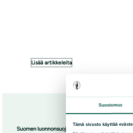
Lisää artikkeleita
Suostumus
Tämä sivusto käyttää eväste
Suomen luonnonsuojeluliiton Pirkanmaan piiri