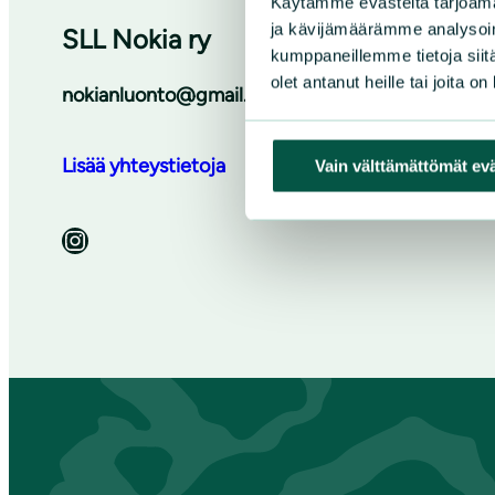
Käytämme evästeitä tarjoama
ja kävijämäärämme analysoim
SLL Nokia ry
kumppaneillemme tietoja siitä
olet antanut heille tai joita o
nokianluonto@gmail.com
Lisää yhteystietoja
Vain välttämättömät ev
Instagram