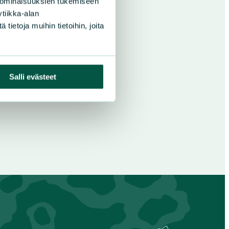
 ominaisuuksien tukemiseen
tiikka-alan
ietoja muihin tietoihin, joita
Salli evästeet