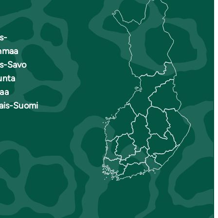
s-
nmaa
is-Savo
unta
aa
nais-Suomi