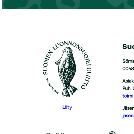
Su
Sörnä
0058
Asiak
Puh. 
toimi
L
iity
Jäsen
jasen