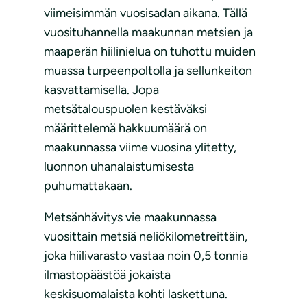
viimeisimmän vuosisadan aikana. Tällä
vuosituhannella maakunnan metsien ja
maaperän hiilinielua on tuhottu muiden
muassa turpeenpoltolla ja sellunkeiton
kasvattamisella. Jopa
metsätalouspuolen kestäväksi
määrittelemä hakkuumäärä on
maakunnassa viime vuosina ylitetty,
luonnon uhanalaistumisesta
puhumattakaan.
Metsänhävitys vie maakunnassa
vuosittain metsiä neliökilometreittäin,
joka hiilivarasto vastaa noin 0,5 tonnia
ilmastopäästöä jokaista
keskisuomalaista kohti laskettuna.