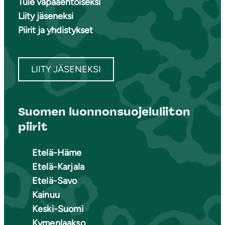
Tule vapaaehtoiseksi
Liity jäseneksi
Piirit ja yhdistykset
LIITY JÄSENEKSI
Suomen luonnonsuojeluliiton
piirit
Etelä-Häme
Etelä-Karjala
Etelä-Savo
Kainuu
Keski-Suomi
Kymenlaakso