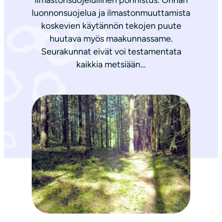
ilmastonsuojelullinen ponnistus. Onhan
luonnonsuojelua ja ilmastonmuuttamista
koskevien käytännön tekojen puute
huutava myös maakunnassame.
Seurakunnat eivät voi testamentata
kaikkia metsiään…