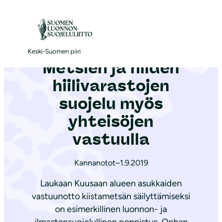
S
i
Etusivu
|
Ajankohtaista
|
Metsien ja niiden hiilivarastojen suojelu myös yhteisöjen vastuulla
i
r
Keski-Suomen piiri
Metsien ja niiden
r
y
hiilivarastojen
s
suojelu myös
i
yhteisöjen
s
ä
vastuulla
l
t
Kannanotot
–
1.9.2019
ö
Laukaan Kuusaan alueen asukkaiden
ö
vastuunotto kiistametsän säilyttämiseksi
n
on esimerkillinen luonnon- ja