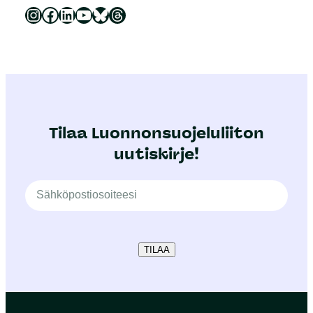
Luonnonsuojeluliitto Instagramissa
Luonnonsuojeluliitto Facebookissa
Luonnonsuojeluliitto LinkedInissä
Luonnonsuojeluliiton YouTube-kanava
Luonnonsuojeluliitto Blueskyssa
Luonnonsuojeluliitto Threadsissa
Tilaa Luonnonsuojeluliiton
uutiskirje!
TILAA