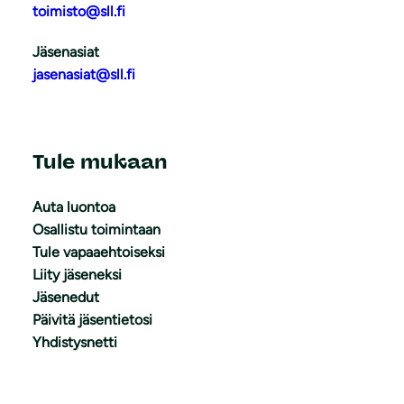
toimisto@sll.fi
Jäsenasiat
jasenasiat@sll.fi
Tule mukaan
Auta luontoa
Osallistu toimintaan
Tule vapaaehtoiseksi
Liity jäseneksi
Jäsenedut
Päivitä jäsentietosi
Yhdistysnetti