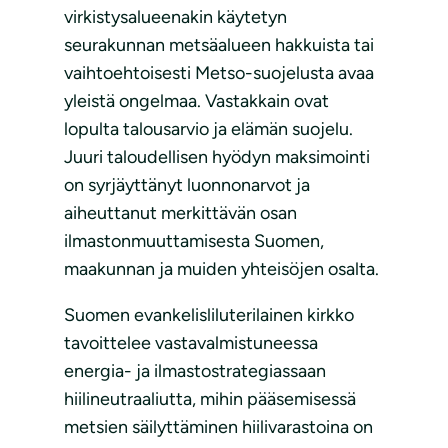
virkistysalueenakin käytetyn
seurakunnan metsäalueen hakkuista tai
vaihtoehtoisesti Metso-suojelusta avaa
yleistä ongelmaa. Vastakkain ovat
lopulta talousarvio ja elämän suojelu.
Juuri taloudellisen hyödyn maksimointi
on syrjäyttänyt luonnonarvot ja
aiheuttanut merkittävän osan
ilmastonmuuttamisesta Suomen,
maakunnan ja muiden yhteisöjen osalta.
Suomen evankelisliluterilainen kirkko
tavoittelee vastavalmistuneessa
energia- ja ilmastostrategiassaan
hiilineutraaliutta, mihin pääsemisessä
metsien säilyttäminen hiilivarastoina on