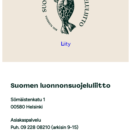
L
iity
Suomen luonnonsuojeluliitto
Sörnäistenkatu 1
00580 Helsinki
Asiakaspalvelu
Puh. 09 228 08210 (arkisin 9-15)