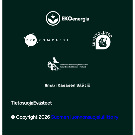
Tietosuoja
Evästeet
© Copyright 2026
Suomen luonnonsuojeluliitto ry