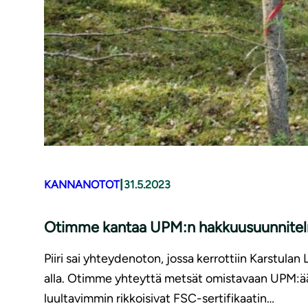
|
KANNANOTOT
31.5.2023
Otimme kantaa UPM:n hak­kuusuun­ni­tel­
Piiri sai yhteydenoton, jossa kerrottiin Karstul
alla. Otimme yhteyttä metsät omistavaan UPM:ä
luultavimmin rikkoisivat FSC-sertifikaatin…