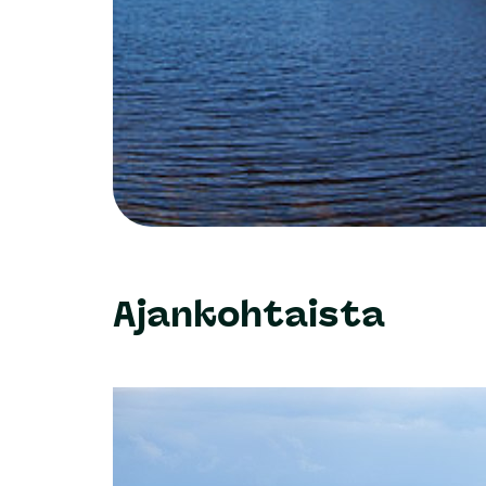
Kaipola Recycling oy:n nykymuotoisen toimin
toimiva Kaipola Recycling ei ole noudattan
taivasalla. Lisäksi yrityksellä on polttoa od
11.4.2023
YLE:n uutinen
, jossa myös piirin
kehotuksen jälkeen alkanut vihdoin siirtää t
Ajankohtaista