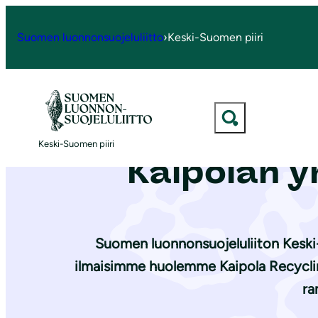
S
i
Suomen luonnonsuojeluliitto
›
Keski-Suomen piiri
Etusivu
|
Ajankohtaista
|
Vetosimme Keski-Suomen ELY-keskukseen 
i
r
r
y
Vetosimme 
s
Keski-Suomen piiri
i
Kaipolan ym
s
ä
l
t
Suomen luonnonsuojeluliiton Keski-
ö
ilmaisimme huolemme Kaipola Recyclin
ö
ra
n