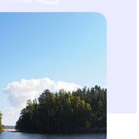
sen vetoomuksen, jossa ilmaisimme huolemme