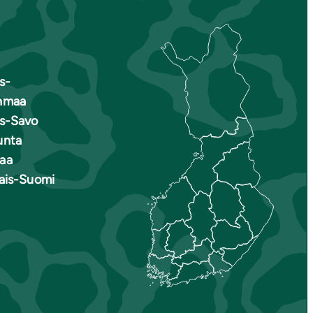
s-
nmaa
is-Savo
unta
aa
nais-Suomi