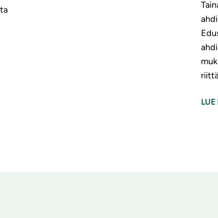
Tain
ta
ahdi
Edus
ahdi
muka
riit
LUE 