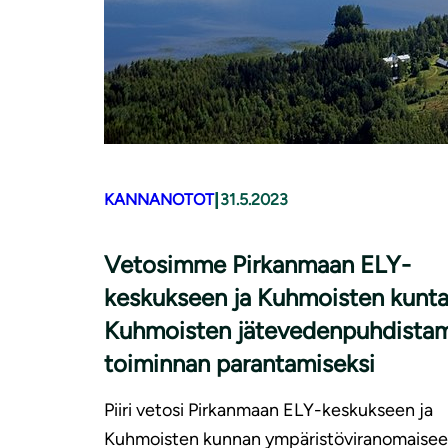
|
KANNANOTOT
31.5.2023
Vetosimme Pirkanmaan ELY-
keskukseen ja Kuhmoisten kunt
Kuhmoisten jä­te­ve­den­puh­dis­ta
toiminnan parantamiseksi
Piiri vetosi Pirkanmaan ELY-keskukseen ja
Kuhmoisten kunnan ympäristöviranomaisee