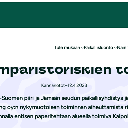
Kaipolan ym­pä­ris­tö­ris­kien torjumiseksi
Tule mukaan
Paikallisluonto
Näin
Keski-Suomen ELY
­pä­ris­tö­ris­kien 
Kannanotot
–
12.4.2023
Suomen piiri ja Jämsän seudun paikallisyhdistys j
g oy:n nykymuotoisen toiminnan aiheuttamista risk
nnalla entisen paperitehtaan alueella toimiva Kaipo