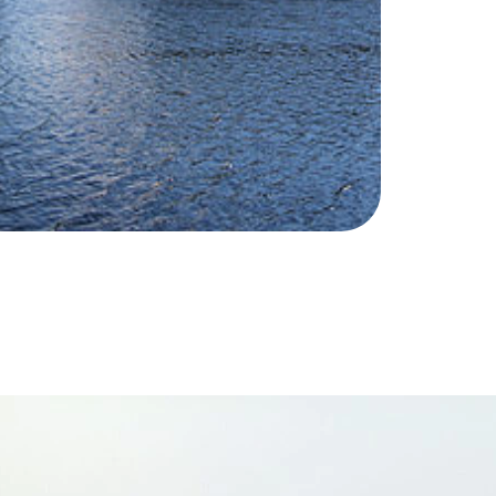
een rannalla entisen paperitehtaan alueella
ia tonneja poltosta kertynyttä tuhkaa
oomukseemme tästä
. Aiheesta julkaistiin
ssa 17.3.2023. Yritys on ELY:n viimeisimmän