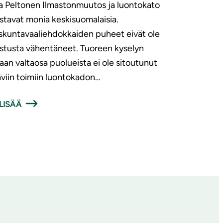
a Peltonen Ilmastonmuutos ja luontokato
stavat monia keskisuomalaisia.
kuntavaaliehdokkaiden puheet eivät ole
stusta vähentäneet. Tuoreen kyselyn
an valtaosa puolueista ei ole sitoutunut
täviin toimiin luontokadon…
LISÄÄ