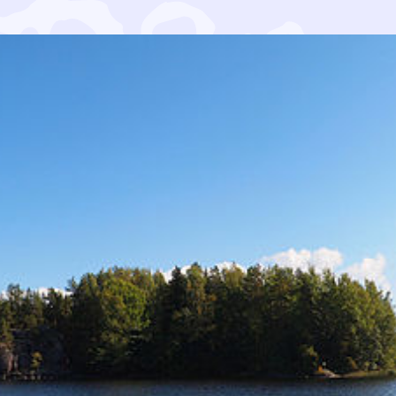
piiri ja Jämsän seudun paikallisyhdistys jättivät yhtei