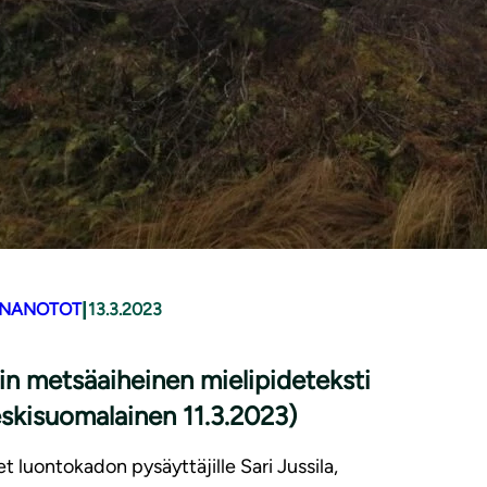
|
NANOTOT
13.3.2023
rin metsäaiheinen mielipideteksti
s­ki­suo­ma­lai­nen 11.3.2023)
t luontokadon pysäyttäjille Sari Jussila,