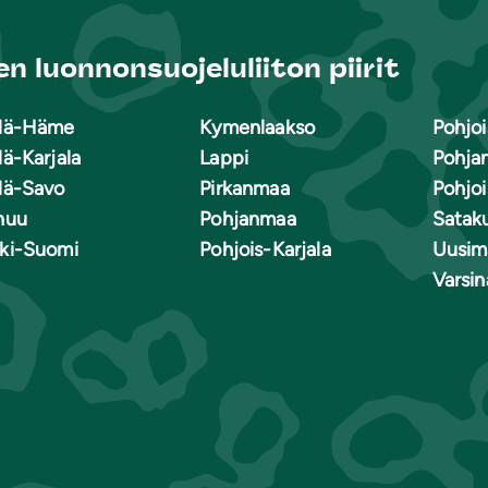
n luonnonsuojeluliiton piirit
lä-Häme
Kymenlaakso
Pohjoi
lä-Karjala
Lappi
Pohja
lä-Savo
Pirkanmaa
Pohjo
nuu
Pohjanmaa
Satak
ki-Suomi
Pohjois-Karjala
Uusim
Varsi