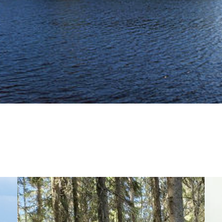
nan aiheuttamista riskeistä alueen ympäristölle. Päijänt
ut koetoimintalupansa ehtoja, vaan on varastoinut tuhans
ottavaa muovijätettä pihalle kasattuna, säiden armoilla.
Vet
 toiminnanjohtajan lyhyt haastattelu käynniltämme Kaipola
uhkaa varastoon sisätiloihin.