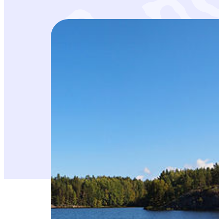
Suomen luonnonsuojeluliiton Keski-Suomen 