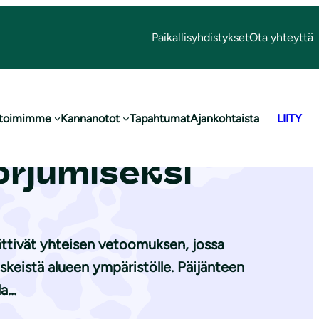
Paikallisyhdistykset
Ota yhteyttä
 toimimme
Kannanotot
Tapahtumat
Ajankohtaista
LIITY
-keskukseen
torjumiseksi
ättivät yhteisen vetoomuksen, jossa
eistä alueen ympäristölle. Päijänteen
la…