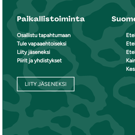
Paikallistoiminta
Suome
Osallistu tapahtumaan
Ete
Tule vapaaehtoiseksi
Ete
Liity jäseneksi
Ete
Piirit ja yhdistykset
Kai
Kes
LIITY JÄSENEKSI