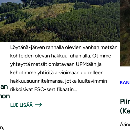
Otimme kantaa UPM:n hak­
kuusuun­ni­tel­miin Karstulassa
Piiri sai yhteydenoton, jossa kerrottiin Karstulan
Löytänä-järven rannalla olevien vanhan metsän
kohteiden olevan hakkuu-uhan alla. Otimme
yhteyttä metsät omistavaan UPM:ään ja
kehotimme yhtiötä arvioimaan uudelleen
hakkuusuunnitelmansa, jotka luultavimmin
KAN
aan
rikkoisivat FSC-sertifikaatin…
­mon
Pii
LUE LISÄÄ
(Ke
Ääne
n,