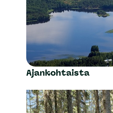
Piiri vetosi Pirkanmaan ELY-keskukseen ja
saatettaisiin tasolle, jolla se ei vaaranna 
parantamaan puhdistustehoa muun muassa 
yhdistyksen alueeseen, vaikka kunta siirty
Ajankohtaista