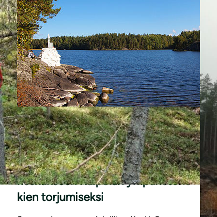
|
KANNANOTOT
12.4.2023
Vetosimme Keski-Suomen ELY-
keskukseen Kaipolan ym­pä­ris­tö­ris­
kien torjumiseksi