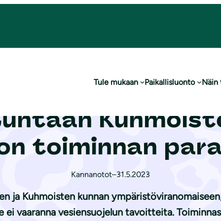
n Kuhmoisten jä­te­ve­den­puh­dis­ta­mon toiminnan parantamiseksi
Tule mukaan
Paikallisluonto
Näin
irkanmaan ELY-k
untaan Kuhmoisten 
­mon toiminnan par
Kannanotot
–
31.5.2023
seen ja Kuhmoisten kunnan ympäristöviranomaiseen
la se ei vaaranna vesiensuojelun tavoitteita. Toimin