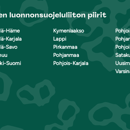
n luonnonsuojeluliiton piirit
lä-Häme
Kymenlaakso
Pohjoi
lä-Karjala
Lappi
Pohja
lä-Savo
Pirkanmaa
Pohjo
nuu
Pohjanmaa
Satak
ki-Suomi
Pohjois-Karjala
Uusim
Varsi