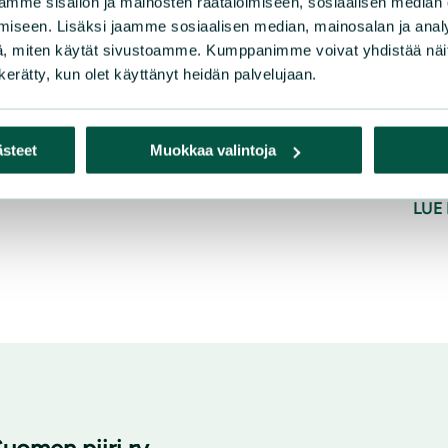
mme sisällön ja mainosten räätälöimiseen, sosiaalisen median
Tain
iseen. Lisäksi jaamme sosiaalisen median, mainosalan ja analy
ahdi
, miten käytät sivustoamme. Kumppanimme voivat yhdistää näitä t
Edus
n kerätty, kun olet käyttänyt heidän palvelujaan.
ahdi
muka
ästeet
Muokkaa valintoja
riit
LUE 