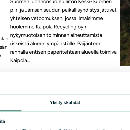
Suomen luonnonsuojeluliiton Keski-Suomen
piiri ja Jämsän seudun paikallisyhdistys jättivät
yhteisen vetoomuksen, jossa ilmaisimme
huolemme Kaipola Recycling oy:n
nykymuotoisen toiminnan aiheuttamista
ulan
riskeistä alueen ympäristölle. Päijänteen
tsän
rannalla entisen paperitehtaan alueella toimiva
e
Kaipola…
LUE LISÄÄ
KAN
Pii
Yksityiskohdat
(Ke
itä
Ääne