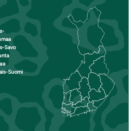
s-
nmaa
is-Savo
unta
aa
nais-Suomi