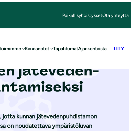
Paikallisyhdistykset
Ota yhteyttä
 toimimme
Kannanotot
Tapahtumat
Ajankohtaista
LIITY
eskukseen ja
jä­te­ve­den­
antamiseksi
, jotta kunnan jätevedenpuhdistamon
nassa on noudatettava ympäristöluvan