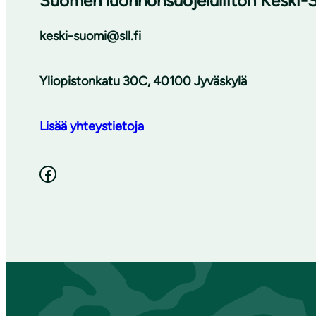
Suomen luonnonsuojeluliiton Keski-S
keski-suomi@sll.fi
Yliopistonkatu 30C, 40100 Jyväskylä
Lisää yhteystietoja
Facebook