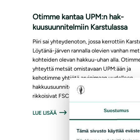
Otimme kantaa UPM:n hak­
kuusuun­ni­tel­miin Karstulassa
Piiri sai yhteydenoton, jossa kerrottiin Karst
Löytänä-järven rannalla olevien vanhan me
kohteiden olevan hakkuu-uhan alla. Otimm
yhteyttä metsät omistavaan UPM:ään ja
kehotimme yhtiötä arvioimaan uudelleen
hakkuusuunnitelmansa, jotka luultavimmin
rikkoisivat FSC-sertifikaatin…
Suostumus
LUE LISÄÄ
Tämä sivusto käyttää eväste