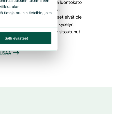
 ominaisuuksien tukemiseen
a Peltonen Ilmastonmuutos ja luontokato
tiikka-alan
stavat monia keskisuomalaisia.
ietoja muihin tietoihin, joita
kuntavaaliehdokkaiden puheet eivät ole
stusta vähentäneet. Tuoreen kyselyn
an valtaosa puolueista ei ole sitoutunut
Salli evästeet
täviin toimiin luontokadon…
LISÄÄ