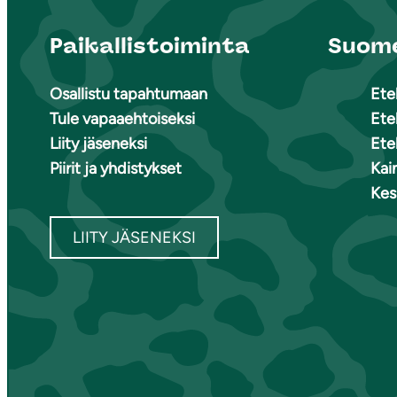
Paikallistoiminta
Suome
Osallistu tapahtumaan
Ete
Tule vapaaehtoiseksi
Ete
Liity jäseneksi
Ete
Piirit ja yhdistykset
Kai
Kes
LIITY JÄSENEKSI