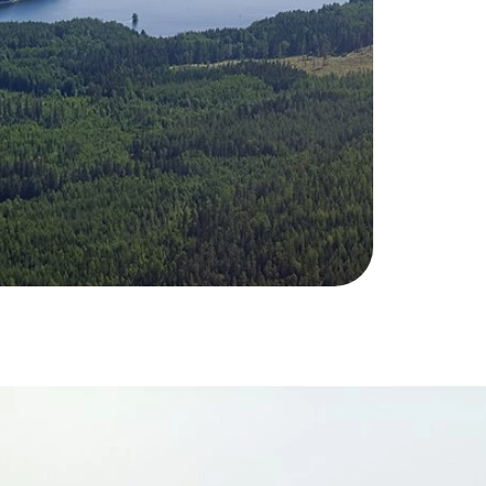
an jätevedenpuhdistamon toiminta
päristöluvan ehtoja ja pyrittävä entisestään
miseksi. Kuhmoinen kuuluu Jämsän seudun
oomukseemme tästä.