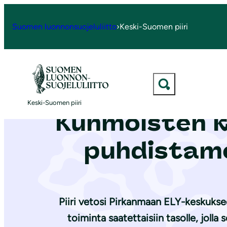
S
i
Suomen luonnonsuojeluliitto
›
Keski-Suomen piiri
Etusivu
|
Ajankohtaista
|
Vetosimme Pirkanmaan ELY-keskukseen ja Kuhmoisten kuntaa
i
r
r
y
Vetosimme P
s
Keski-Suomen piiri
i
Kuhmoisten k
s
ä
puh­dis­ta
l
t
ö
ö
Piiri vetosi Pirkanmaan ELY-keskuk
n
toiminta saatettaisiin tasolle, jol