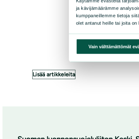
Käytämme evästeitä tarjoama
ja kävijämäärämme analysoim
kumppaneillemme tietoja siitä
olet antanut heille tai joita o
Vain välttämättömät ev
Lisää artikkeleita