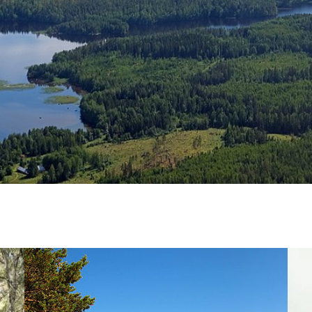
 Kuhmoisten kunnan ympäristöviranomaiseen, jotta kunn
vesiensuojelun tavoitteita. Toiminnassa on noudatettava ym
ilmastonmuutoksen rehevöittävien vaikutusten minimoi
ikin vuoden 2022 alusta osaksi Pirkanmaan maakuntaa.
Vet