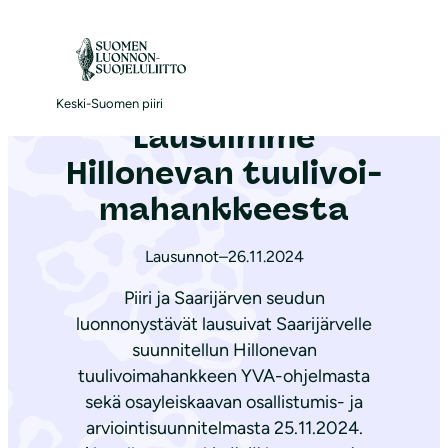
S
i
Etusivu
|
Ajankohtaista
|
Lausuimme Hillonevan tuu­li­voi­ma­hank­kees­ta
i
r
Keski-Suomen piiri
Lausuimme
r
y
Hillonevan tuu­li­voi­
s
ma­hank­kees­ta
i
s
Lausunnot
–
26.11.2024
ä
Piiri ja Saarijärven seudun
l
luonnonystävät lausuivat Saarijärvelle
t
suunnitellun Hillonevan
ö
tuulivoimahankkeen YVA-ohjelmasta
ö
sekä osayleiskaavan osallistumis- ja
n
arviointisuunnitelmasta 25.11.2024.