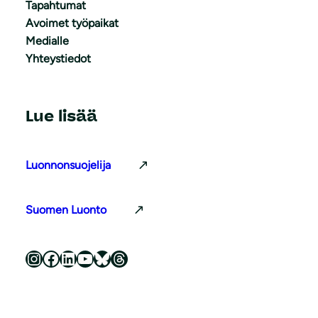
Tapahtumat
Avoimet työpaikat
Medialle
Yhteystiedot
Lue lisää
Luonnonsuojelija
Suomen Luonto
Luonnonsuojeluliitto Instagramissa
Luonnonsuojeluliitto Facebookissa
Luonnonsuojeluliitto LinkedInissä
Luonnonsuojeluliiton YouTube-kanava
Luonnonsuojeluliitto Blueskyssa
Luonnonsuojeluliitto Threadsissa