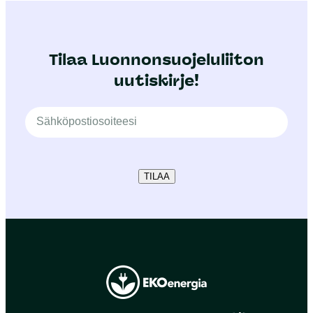
Tilaa Luonnonsuojeluliiton
uutiskirje!
TILAA