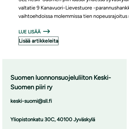
valtatie 9 Kanavuori-Lievestuore -parannushankk
vaihtoehdoissa molemmissa tien nopeusrajoitus
LUE LISÄÄ
Lisää artikkeleita
Suomen luonnonsuojeluliiton Keski-
Suomen piiri ry
keski-suomi@sll.fi
Yliopistonkatu 30C, 40100 Jyväskylä