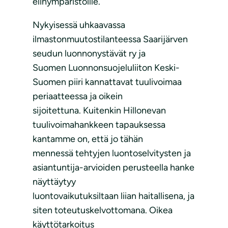
elinympäristöille.
Nykyisessä uhkaavassa
ilmastonmuutostilanteessa Saarijärven
seudun luonnonystävät ry ja
Suomen Luonnonsuojeluliiton Keski-
Suomen piiri kannattavat tuulivoimaa
periaatteessa ja oikein
sijoitettuna. Kuitenkin Hillonevan
tuulivoimahankkeen tapauksessa
kantamme on, että jo tähän
mennessä tehtyjen luontoselvitysten ja
asiantuntija-arvioiden perusteella hanke
näyttäytyy
luontovaikutuksiltaan liian haitallisena, ja
siten toteutuskelvottomana. Oikea
käyttötarkoitus