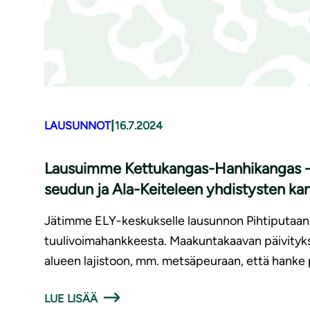
|
LAUSUNNOT
16.7.2024
Lausuimme Kettukangas-Hanhikangas -tuu­
seudun ja Ala-Keiteleen yhdistysten ka
Jätimme ELY-keskukselle lausunnon Pihtiputaan 
tuulivoimahankkeesta. Maakuntakaavan päivityksen
alueen lajistoon, mm. metsäpeuraan, että hanke
LUE LISÄÄ