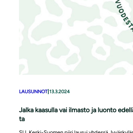
|
LAUSUNNOT
13.3.2024
Jalka kaasulla vai ilmasto ja luonto edellä
ta
SLL Keski-Suomen piiri lausui yhdessä Jyväskylä