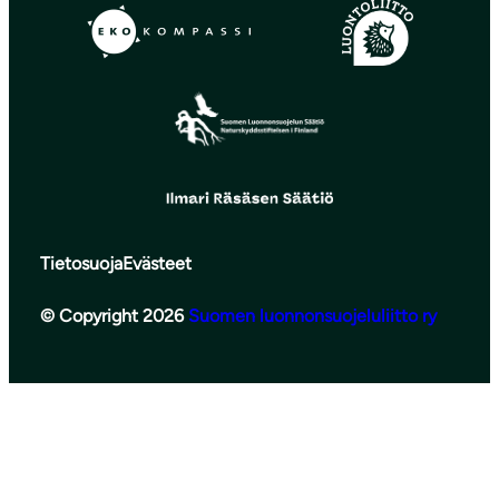
Tietosuoja
Evästeet
© Copyright 2026
Suomen luonnonsuojeluliitto ry