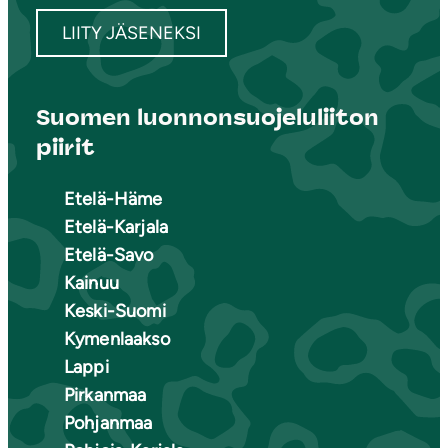
LIITY JÄSENEKSI
Suomen luonnonsuojeluliiton
piirit
Etelä-Häme
Etelä-Karjala
Etelä-Savo
Kainuu
Keski-Suomi
Kymenlaakso
Lappi
Pirkanmaa
Pohjanmaa