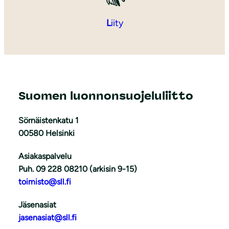
L
iity
Suomen luonnonsuojeluliitto
Sörnäistenkatu 1
00580 Helsinki
Asiakaspalvelu
Puh. 09 228 08210 (arkisin 9-15)
toimisto@sll.fi
Jäsenasiat
jasenasiat@sll.fi