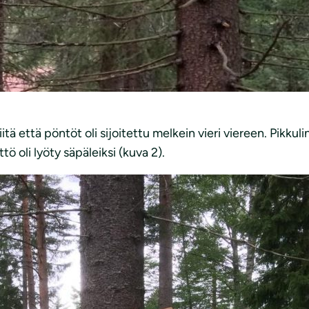
tä että pöntöt oli sijoitettu melkein vieri viereen. Pikkuli
ö oli lyöty säpäleiksi (kuva 2).