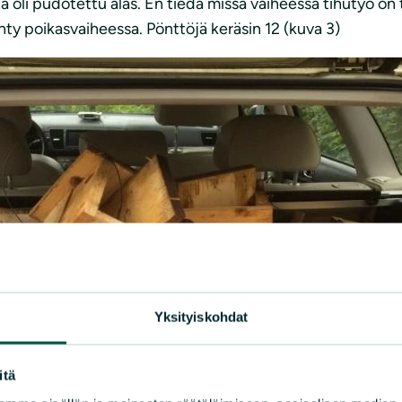
lta oli pudotettu alas. En tiedä missä vaiheessa tihutyö o
hty poikasvaiheessa. Pönttöjä keräsin 12 (kuva 3)
Yksityiskohdat
itä