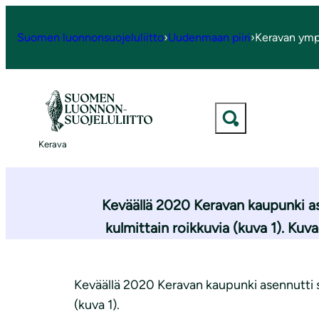
S
i
Suomen luonnonsuojeluliitto
›
Uudenmaan piiri
›
Keravan ymp
Etusivu
|
Ajankohtaista
|
Pöntö
i
r
r
y
s
Kerava
i
s
ä
Keväällä 2020 Keravan kaupunki as
l
kulmittain roikkuvia (kuva 1). Kuva
t
ö
ö
Keväällä 2020 Keravan kaupunki asennutti su
n
(kuva 1).