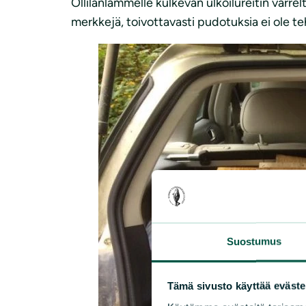
Ollilanlammelle kulkevan ulkoilureitin varre
merkkejä, toivottavasti pudotuksia ei ole te
Suostumus
Tämä sivusto käyttää eväste