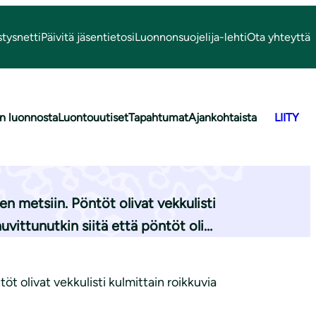
stysnetti
Päivitä jäsentietosi
Luonnonsuojelija-lehti
Ota yhteyttä
n luonnosta
Luontouutiset
Tapahtumat
Ajankohtaista
LIITY
 metsiin. Pöntöt olivat vekkulisti
huvittunutkin siitä että pöntöt oli…
 olivat vekkulisti kulmittain roikkuvia