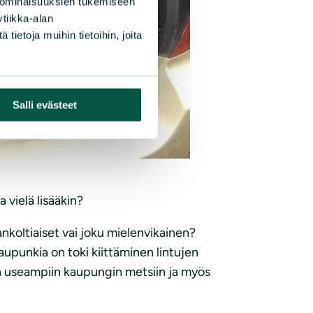
 ominaisuuksien tukemiseen
tiikka-alan
ietoja muihin tietoihin, joita
Salli evästeet
 vielä lisääkin?
ankoltiaiset vai joku mielenvikainen?
Kaupunkia on toki kiittäminen lintujen
aan useampiin kaupungin metsiin ja myös