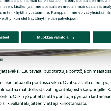
mme sisällön ja mainosten räätälöimiseen, sosiaalisen median
iseen. Lisäksi jaamme sosiaalisen median, mainosalan ja analy
, miten käytät sivustoamme. Kumppanimme voivat yhdistää näitä t
n kerätty, kun olet käyttänyt heidän palvelujaan.
ästeet
Muokkaa valintoja
öä
rjattavaksi. Luultavasti pudotettuja pönttöjä on maastossa
llakin pitää olla pöntössä vikaa. Ovatko asialla olleet poj
 ja ilmoittaa mahdollisista vahingontekijöistä kaupungille. 
oonkin. Olikin jo puhetta että pönttöjä pyritään laittam
lkivallantekijöitten viettejä kiihottamasta.