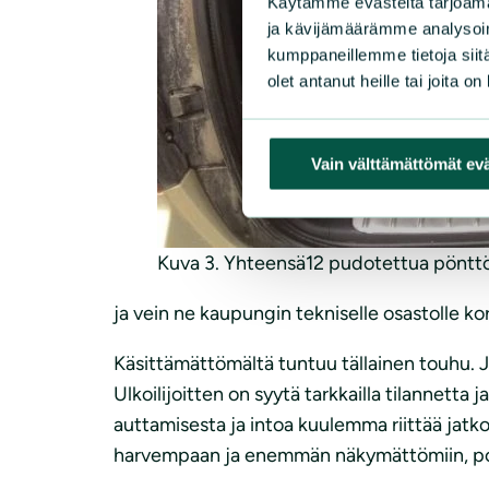
Käytämme evästeitä tarjoama
ja kävijämäärämme analysoim
kumppaneillemme tietoja siitä
olet antanut heille tai joita o
Vain välttämättömät ev
Kuva 3. Yhteensä12 pudotettua pöntt
ja vein ne kaupungin tekniselle osastolle ko
Käsittämättömältä tuntuu tällainen touhu. Jo
Ulkoilijoitten on syytä tarkkailla tilannetta
auttamisesta ja intoa kuulemma riittää jatk
harvempaan ja enemmän näkymättömiin, pois i