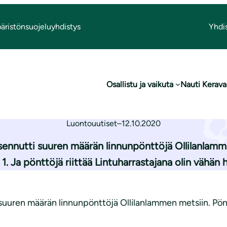
äristönsuojeluyhdistys
Yhdi
issä vikaa
Osallistu ja vaikuta
Nauti Kerava
Pöntöissä vikaa
Luontouutiset
–
12.10.2020
ennutti suuren määrän linnunpönttöjä Ollilanlammen
 1. Ja pönttöjä riittää Lintuharrastajana olin vähän 
uren määrän linnunpönttöjä Ollilanlammen metsiin. Pöntöt