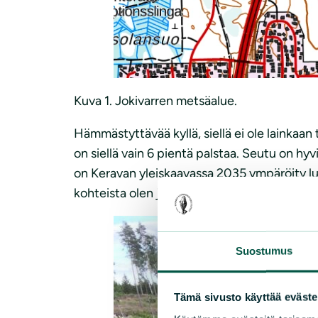
Kuva 1. Jokivarren metsäalue.
Hämmästyttävää kyllä, siellä ei ole lainkaan
on siellä vain 6 pientä palstaa. Seutu on hyv
on Keravan yleiskaavassa 2035 ympäröity luo
kohteista olen jo aikaisemmin kertonut Luon
Suostumus
Tämä sivusto käyttää eväste