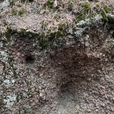
 metsäalue sijaitsee Keinukallion ja Vantaan Pohjois-Nikin