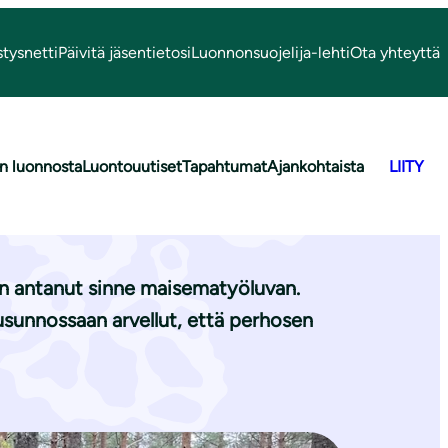
stysnetti
Päivitä jäsentietosi
Luonnonsuojelija-lehti
Ota yhteyttä
n luonnosta
Luontouutiset
Tapahtumat
Ajankohtaista
LIITY
n rajusti
on antanut sinne maisematyöluvan.
usunnossaan arvellut, että perhosen