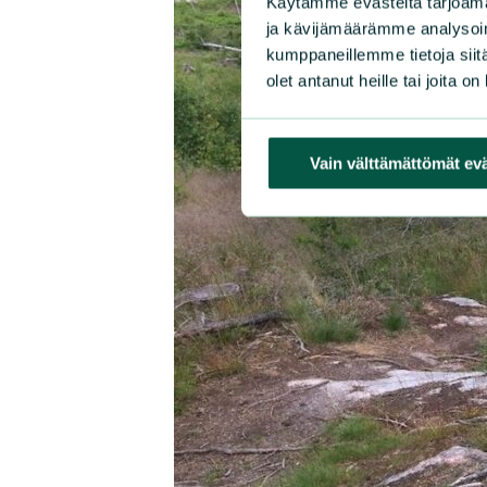
Käytämme evästeitä tarjoama
ja kävijämäärämme analysoim
kumppaneillemme tietoja siitä
olet antanut heille tai joita o
Vain välttämättömät ev