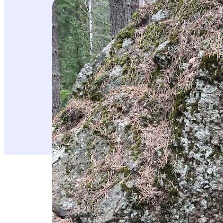
Jokivarren metsiä hakataan rajusti
Keravan suurin (n. 230 hehtaaria) yhtenäinen