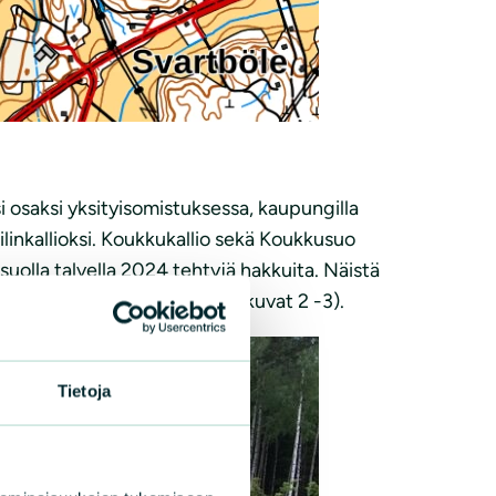
si osaksi yksityisomistuksessa, kaupungilla
iilinkallioksi. Koukkukallio sekä Koukkusuo
uolla talvella 2024 tehtyjä hakkuita. Näistä
ähtenyttä avohakkuualuetta (kuvat 2 -3).
Tietoja