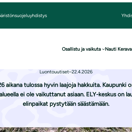
äristönsuojeluyhdistys
Yhdi
siä hakataan rajusti
Osallistu ja vaikuta
Nauti Kerava
en metsiä hakataa
Luontouutiset
–
22.4.2026
6 aikana tulossa hyvin laajoja hakkuita. Kaupunki 
lueella ei ole vaikuttanut asiaan. ELY-keskus on la
elinpaikat pystytään säästämään.