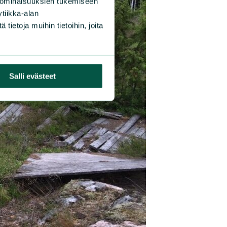
 ominaisuuksien tukemiseen
tiikka-alan
ietoja muihin tietoihin, joita
Salli evästeet