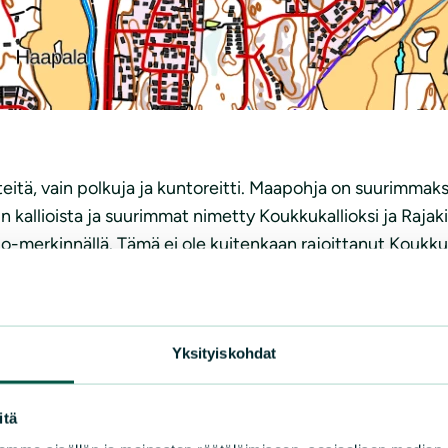
 teitä, vain polkuja ja kuntoreitti. Maapohja on suurimmak
in kallioista ja suurimmat nimetty Koukkukallioksi ja Rajak
-merkinnällä. Tämä ei ole kuitenkaan rajoittanut Koukkus
touutisissa. Alueella on pari hyvin huonosti kasvamaan l
Yksityiskohdat
itä