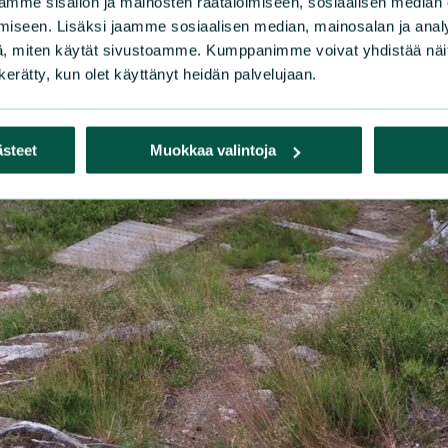
mme sisällön ja mainosten räätälöimiseen, sosiaalisen median
iseen. Lisäksi jaamme sosiaalisen median, mainosalan ja analy
, miten käytät sivustoamme. Kumppanimme voivat yhdistää näitä t
n kerätty, kun olet käyttänyt heidän palvelujaan.
ästeet
Muokkaa valintoja