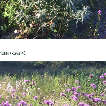
okki (kuva 4).