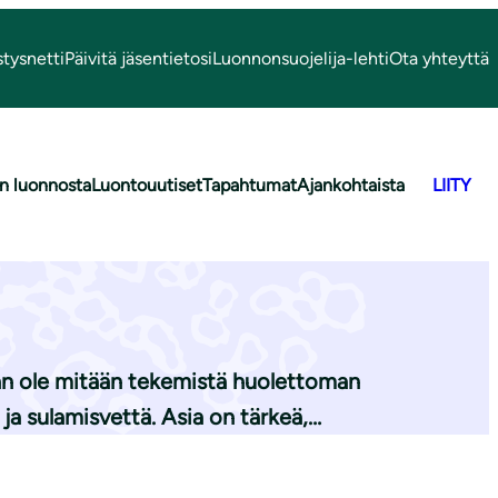
stysnetti
Päivitä jäsentietosi
Luonnonsuojelija-lehti
Ota yhteyttä
n luonnosta
Luontouutiset
Tapahtumat
Ajankohtaista
LIITY
­ni­tel­ma­luon­
kaan ole mitään tekemistä huolettoman
ja sulamisvettä. Asia on tärkeä,…