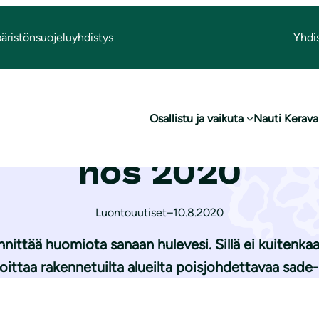
äristönsuojeluyhdistys
Yhdi
si­suun­ni­tel­ma­luon­nos 2020
Osallistu ja vaikuta
Nauti Kerava
in hu­le­ve­si­suun
nos 2020
Luontouutiset
–
10.8.2020
nnittää huomiota sanaan hulevesi. Sillä ei kuiten
ittaa rakennetuilta alueilta poisjohdettavaa sade- 