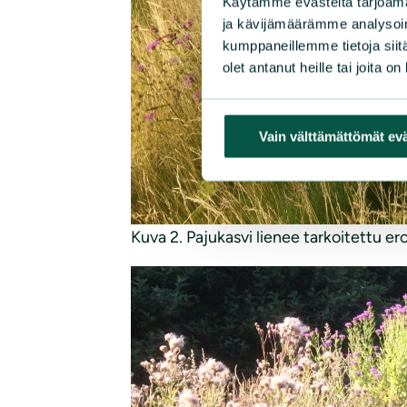
Käytämme evästeitä tarjoama
ja kävijämäärämme analysoim
kumppaneillemme tietoja siitä
olet antanut heille tai joita o
Vain välttämättömät ev
Kuva 2. Pajukasvi lienee tarkoitettu e