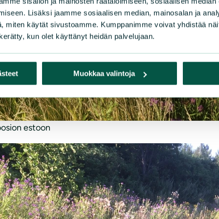
mme sisällön ja mainosten räätälöimiseen, sosiaalisen median
iseen. Lisäksi jaamme sosiaalisen median, mainosalan ja analy
, miten käytät sivustoamme. Kumppanimme voivat yhdistää näitä t
n kerätty, kun olet käyttänyt heidän palvelujaan.
ästeet
Muokkaa valintoja
roosion estoon