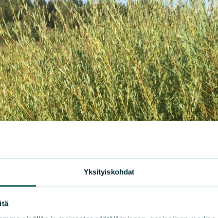
Yksityiskohdat
itä