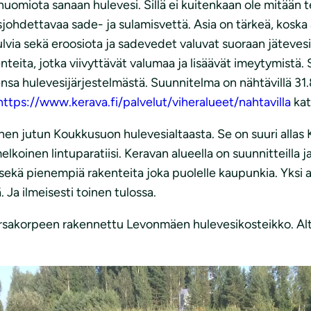
ä huomiota sanaan hulevesi. Sillä ei kuitenkaan ole mitä
oisjohdettavaa sade- ja sulamisvettä. Asia on tärkeä, ko
tulvia sekä eroosiota ja sadevedet valuvat suoraan jäteves
nteita, jotka viivyttävät valumaa ja lisäävät imeytymistä
nsa hulevesijärjestelmästä. Suunnitelma on nähtävillä 31.
https://www.kerava.fi/palvelut/viheralueet/nahtavilla
kat
enen jutun Koukkusuon hulevesialtaasta. Se on suuri allas
lkoinen lintuparatiisi. Keravan alueella on suunnitteilla ja
ekä pienempiä rakenteita joka puolelle kaupunkia. Yksi a
 Ja ilmeisesti toinen tulossa.
orsakorpeen rakennettu Levonmäen hulevesikosteikko. Al