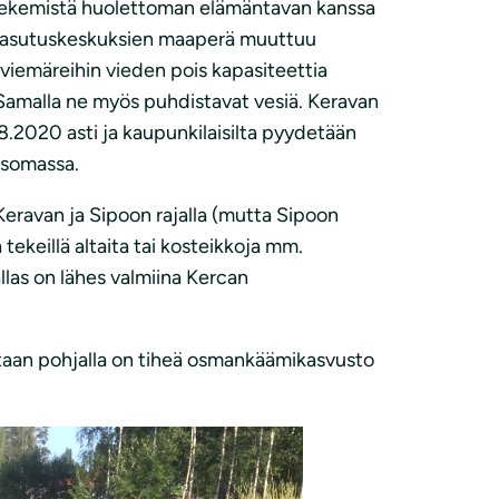
än tekemistä huolettoman elämäntavan kanssa
ska asutuskeskuksien maaperä muuttuu
iviemäreihin vieden pois kapasiteettia
. Samalla ne myös puhdistavat vesiä. Keravan
8.2020 asti ja kaupunkilaisilta pyydetään
somassa.
 Keravan ja Sipoon rajalla (mutta Sipoon
 tekeillä altaita tai kosteikkoja mm.
llas on lähes valmiina Kercan
taan pohjalla on tiheä osmankäämikasvusto