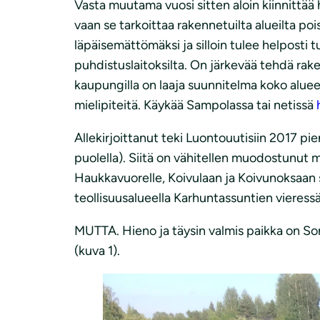
Vasta muutama vuosi sitten aloin kiinnittä
vaan se tarkoittaa rakennetuilta alueilta p
läpäisemättömäksi ja silloin tulee helposti 
puhdistuslaitoksilta. On järkevää tehdä rake
kaupungilla on laaja suunnitelma koko aluee
mielipiteitä. Käykää Sampolassa tai netissä
Allekirjoittanut teki Luontouutisiin 2017 pi
puolella). Siitä on vähitellen muodostunut me
Haukkavuorelle, Koivulaan ja Koivunoksaan s
teollisuusalueella Karhuntassuntien vieressä.
MUTTA. Hieno ja täysin valmis paikka on S
(kuva 1).