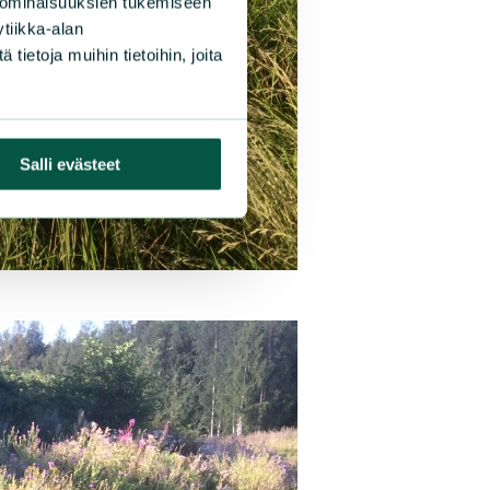
 ominaisuuksien tukemiseen
tiikka-alan
ietoja muihin tietoihin, joita
Salli evästeet