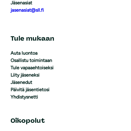
Jäsenasiat
jasenasiat@sll.fi
Tule mukaan
Auta luontoa
Osallistu toimintaan
Tule vapaaehtoiseksi
Liity jäseneksi
Jäsenedut
Päivitä jäsentietosi
Yhdistysnetti
Oikopolut