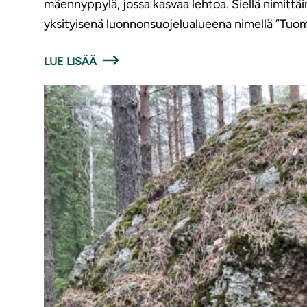
mäennyppylä, jossa kasvaa lehtoa. Siellä nimittäi
yksityisenä luonnonsuojelualueena nimellä ”Tuo
LUE LISÄÄ