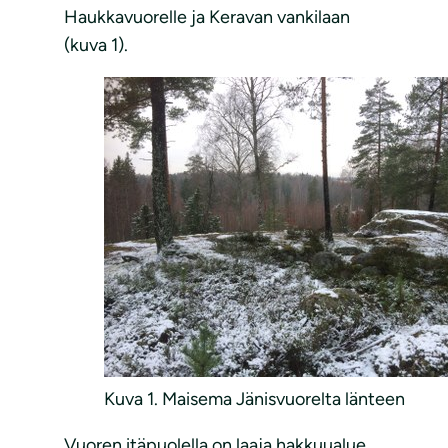
Haukkavuorelle ja Keravan vankilaan
(kuva 1).
Kuva 1. Maisema Jänisvuorelta länteen
Vuoren itäpuolella on laaja hakkuualue