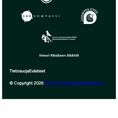
Tietosuoja
Evästeet
© Copyright 2026
Suomen luonnonsuojeluliitto ry