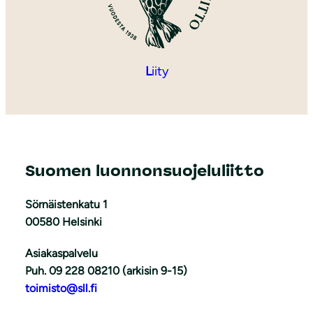
L
iity
Suomen luonnonsuojeluliitto
Sörnäistenkatu 1
00580 Helsinki
Asiakaspalvelu
Puh. 09 228 08210 (arkisin 9-15)
toimisto@sll.fi