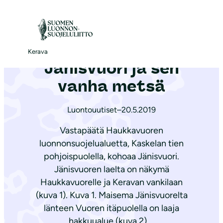
S
i
Etusivu
|
Ajankohtaista
|
Jänisvuori ja sen vanha metsä
i
r
Kerava
Jänisvuori ja sen
r
y
vanha metsä
s
i
Luontouutiset
–
20.5.2019
s
Vastapäätä Haukkavuoren
ä
luonnonsuojelualuetta, Kaskelan tien
l
pohjoispuolella, kohoaa Jänisvuori.
t
Jänisvuoren laelta on näkymä
ö
Haukkavuorelle ja Keravan vankilaan
ö
(kuva 1). Kuva 1. Maisema Jänisvuorelta
n
länteen Vuoren itäpuolella on laaja
hakkuualue (kuva 2),…