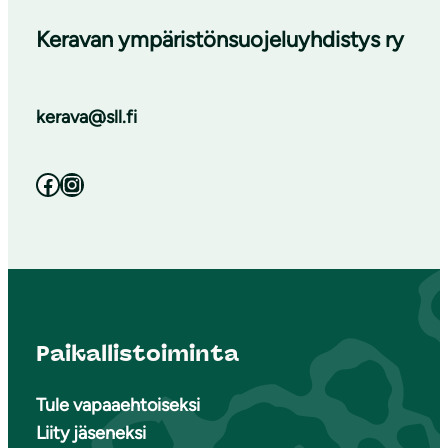
Keravan ympäristönsuojeluyhdistys ry
kerava@sll.fi
Facebook
Instagram
Paikallistoiminta
Tule vapaaehtoiseksi
Liity jäseneksi