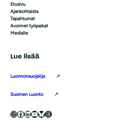
Etusivu
Ajankohtaista
Tapahtumat
Avoimet työpaikat
Medialle
Lue lisää
Luonnonsuojelija
Suomen Luonto
Luonnonsuojeluliitto Instagramissa
Luonnonsuojeluliitto Facebookissa
Luonnonsuojeluliitto LinkedInissä
Luonnonsuojeluliiton YouTube-kanava
Luonnonsuojeluliitto Blueskyssa
Luonnonsuojeluliitto Threadsissa