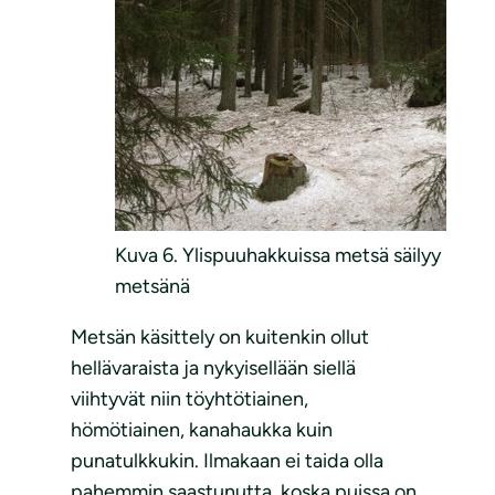
Kuva 6. Ylispuuhakkuissa metsä säilyy
metsänä
Metsän käsittely on kuitenkin ollut
hellävaraista ja nykyisellään siellä
viihtyvät niin töyhtötiainen,
hömötiainen, kanahaukka kuin
punatulkkukin. Ilmakaan ei taida olla
pahemmin saastunutta, koska puissa on