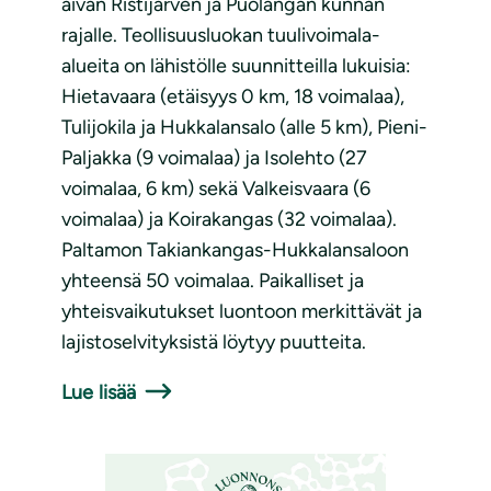
aivan Ristijärven ja Puolangan kunnan
rajalle. Teollisuusluokan tuulivoimala-
alueita on lähistölle suunnitteilla lukuisia:
Hietavaara (etäisyys 0 km, 18 voimalaa),
Tulijokila ja Hukkalansalo (alle 5 km), Pieni-
Paljakka (9 voimalaa) ja Isolehto (27
voimalaa, 6 km) sekä Valkeisvaara (6
voimalaa) ja Koirakangas (32 voimalaa).
Paltamon Takiankangas-Hukkalansaloon
yhteensä 50 voimalaa. Paikalliset ja
yhteisvaikutukset luontoon merkittävät ja
lajistoselvityksistä löytyy puutteita.
Lue lisää