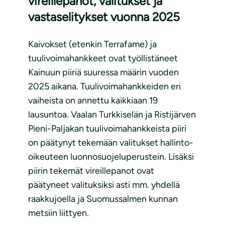
vireillepanot, valitukset ja
vastaselitykset vuonna 2025
Kaivokset (etenkin Terrafame) ja
tuulivoimahankkeet ovat työllistäneet
Kainuun piiriä suuressa määrin vuoden
2025 aikana. Tuulivoimahankkeiden eri
vaiheista on annettu kaikkiaan 19
lausuntoa. Vaalan Turkkiselän ja Ristijärven
Pieni-Paljakan tuulivoimahankkeista piiri
on päätynyt tekemään valitukset hallinto-
oikeuteen luonnosuojeluperustein. Lisäksi
piirin tekemät vireillepanot ovat
päätyneet valituksiksi asti mm. yhdellä
raakkujoella ja Suomussalmen kunnan
metsiin liittyen.