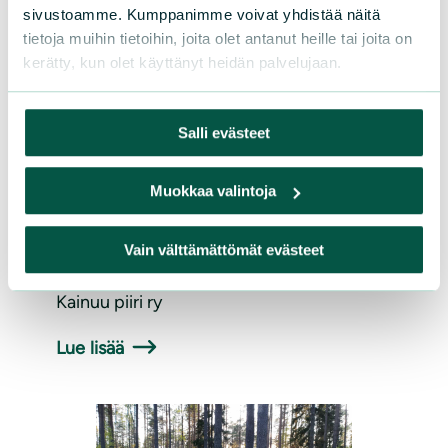
sivustoamme. Kumppanimme voivat yhdistää näitä
Riistakeskus Kainuulle
tietoja muihin tietoihin, joita olet antanut heille tai joita on
kerätty, kun olet käyttänyt heidän palvelujaan.
Susi kuuluu koko pohjoisen
havumetsävyöhykkeen luontoon ja sen
pohjalta on tavoiteltava elinvoimaista
Salli evästeet
susikantaa ja kestävää rinnakkaiseloa
susikannan kanssa. Jos elinvoimaiset
Muokkaa valintoja
susilaumat eivät mahdu Kainuun
erämaisille alueille, niin minne sitten?
Vain välttämättömät evästeet
10.3.2026, Suomen luonnonsuojeluliiton
Kainuu piiri ry
Lue lisää