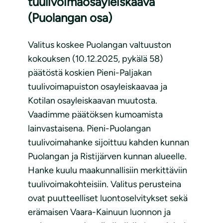
tuulivoimaosayleiskaava
(Puolangan osa)
Valitus koskee Puolangan valtuuston
kokouksen (10.12.2025, pykälä 58)
päätöstä koskien Pieni-Paljakan
tuulivoimapuiston osayleiskaavaa ja
Kotilan osayleiskaavan muutosta.
Vaadimme päätöksen kumoamista
lainvastaisena. Pieni-Puolangan
tuulivoimahanke sijoittuu kahden kunnan
Puolangan ja Ristijärven kunnan alueelle.
Hanke kuulu maakunnallisiin merkittäviin
tuulivoimakohteisiin. Valitus perusteina
ovat puutteelliset luontoselvitykset sekä
erämaisen Vaara-Kainuun luonnon ja