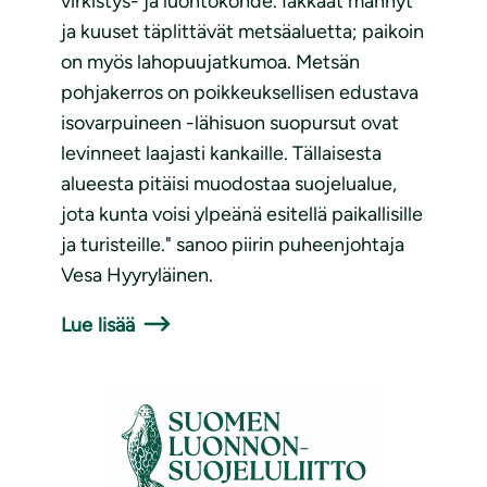
virkistys- ja luontokohde. Iäkkäät männyt
ja kuuset täplittävät metsäaluetta; paikoin
on myös lahopuujatkumoa. Metsän
pohjakerros on poikkeuksellisen edustava
isovarpuineen -lähisuon suopursut ovat
levinneet laajasti kankaille. Tällaisesta
alueesta pitäisi muodostaa suojelualue,
jota kunta voisi ylpeänä esitellä paikallisille
ja turisteille." sanoo piirin puheenjohtaja
Vesa Hyyryläinen.
Lue lisää