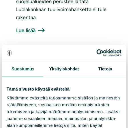
suojelualueiden perusteella tätä
Luolakankaan tuulivoimahanketta ei tule
rakentaa.
Lue lisää
Suostumus
Yksityiskohdat
Tietoja
Tämä sivusto käyttää evästeitä
Käytämme evästeitä tarjoamamme sisällön ja mainosten
ARTIKKELIT
|
25.03.2026
räätälöimiseen, sosiaalisen median ominaisuuksien
tukemiseen ja kävijämäärämme analysoimiseen. Lisäksi
Kannanotto susikannan
jaamme sosiaalisen median, mainosalan ja analytiikka-
hoitosuunnitelmaan Kainuussa
alan kumppaneillemme tietoja siitä, miten käytät