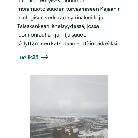
huomion erityisesti luonnon
monimuotoisuuden turvaamiseen Kajaanin
ekologisen verkoston ydinalueilla ja
Talaskankaan läheisyydessä, jossa
luonnonrauhan ja hiljaisuuden
säilyttäminen katsotaan erittäin tärkeäksi.
Lue lisää