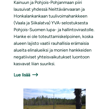
Kainuun ja Pohjois-Pohjanmaan piiri
lausuivat yhdessä Neittävänvaaran ja
Honkalankankaan tuulivoimahankkeen
(Vaala ja Siikalatva) YVA-selostuksesta
Pohjois-Suomen lupa- ja hallintovirastolle.
Hanke ei ole toteuttamiskelpoinen, koska
alueen lajisto vaatii rauhallisia erämaisia
alueita elinalueiksi ja monien hankkeiden
negatiiviset yhteisvaikutukset luontoon
kasvavat liian suuriksi.
Lue lisää