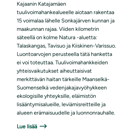
Kajaanin Katajamäen
tuulivoimahankealueelle aiotaan rakentaa
15 voimalaa lähelle Sonkajärven kunnan ja
maakunnan rajaa. Viiden kilometrin
säteellä on kolme Natura -aluetta:
Talaskangas, Tavisuo ja Kiiskinen-Varissuo.
Luontoarvojen perusteella tätä hanketta
ei voi toteuttaa. Tuulivoimahankkeiden
yhteisvaikutukset aiheuttaisivat
merkittävän haitan tärkeille Maanselkä-
Suomenselkä vedenjakajavyöhykkeen
ekologisille yhteyksille, eläimistön
lisääntymisalueille, leviämisreitteille ja
alueen erämaisuudelle ja luonnonrauhalle.
Lue lisää