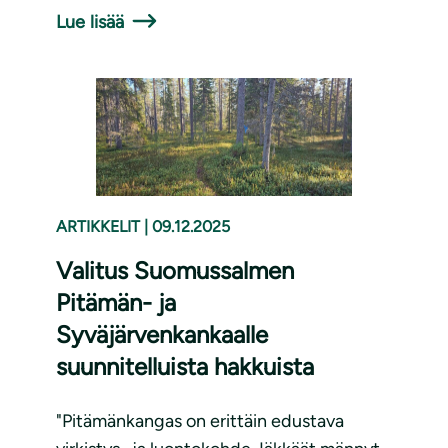
Lue lisää
ARTIKKELIT
|
09.12.2025
Valitus Suomussalmen
Pitämän- ja
Syväjärvenkankaalle
suunnitelluista hakkuista
"Pitämänkangas on erittäin edustava