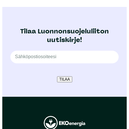
Tilaa Luonnonsuojeluliiton
uutiskirje!
TILAA