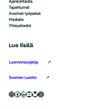
Ajankohtaista
Tapahtumat
Avoimet työpaikat
Medialle
Yhteystiedot
Lue lisää
Luonnonsuojelija
Suomen Luonto
Luonnonsuojeluliitto Instagramissa
Luonnonsuojeluliitto Facebookissa
Luonnonsuojeluliitto LinkedInissä
Luonnonsuojeluliiton YouTube-kanava
Luonnonsuojeluliitto Blueskyssa
Luonnonsuojeluliitto Threadsissa