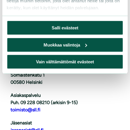
tietoja muihin tietoihin, joita olet antanut heille tai joita on
kerätty, kun olet käyttänyt heidän palvelujaan.
L
iity
Salli evästeet
Muokkaa valintoja
Suomen luonnonsuojeluliitto
Vain välttämättömät evästeet
Sörnäistenkatu 1
00580 Helsinki
Asiakaspalvelu
Puh. 09 228 08210 (arkisin 9-15)
toimisto@sll.fi
Jäsenasiat