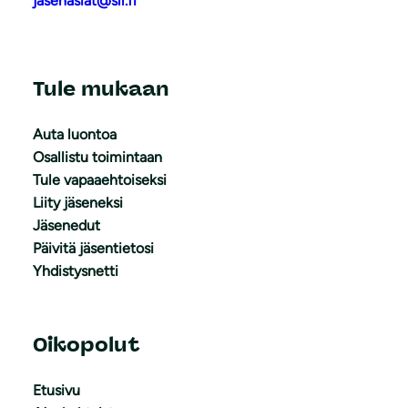
jasenasiat@sll.fi
Tule mukaan
Auta luontoa
Osallistu toimintaan
Tule vapaaehtoiseksi
Liity jäseneksi
Jäsenedut
Päivitä jäsentietosi
Yhdistysnetti
Oikopolut
Etusivu