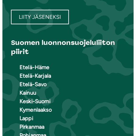
LIITY JÄSENEKSI
Suomen luonnonsuojeluliiton
piirit
Etelä-Häme
Etelä-Karjala
Etelä-Savo
Kainuu
Keski-Suomi
Kymenlaakso
Lappi
Pirkanmaa
Pohjanmaa