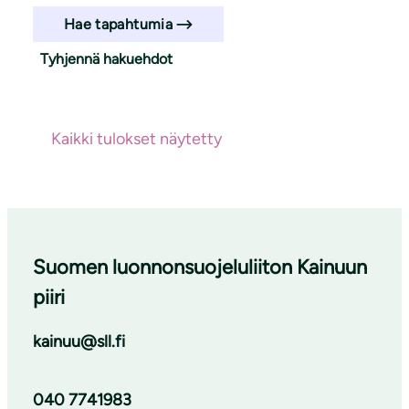
Hae tapahtumia
Tyhjennä hakuehdot
Haun tulokset
Ei hakutuloksia
Kaikki tulokset näytetty
Suomen luonnonsuojeluliiton Kainuun
piiri
kainuu@sll.fi
040 7741983