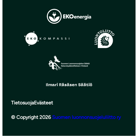
Tietosuoja
Evästeet
© Copyright 2026
Suomen luonnonsuojeluliitto ry