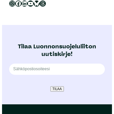
Luonnonsuojeluliitto Instagramissa
Luonnonsuojeluliitto Facebookissa
Luonnonsuojeluliitto LinkedInissä
Luonnonsuojeluliiton YouTube-kanava
Luonnonsuojeluliitto Blueskyssa
Luonnonsuojeluliitto Threadsissa
Tilaa Luonnonsuojeluliiton
uutiskirje!
TILAA