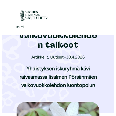
S
i
Etusivu
|
Ajankohtaista
|
Valkovuokkolehdon talkoot
i
r
Iisalmi
Valkovuokkolehdo
r
y
n talkoot
s
i
Artikkelit
,
Uutiset
–
30.4.2026
s
Yhdistyksen iskuryhmä kävi
ä
raivaamassa Iisalmen Pörsänmäen
l
valkovuokkolehdon luontopolun
t
ö
ö
n