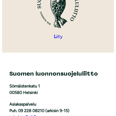
L
iity
Suomen luonnonsuojeluliitto
Sörnäistenkatu 1
00580 Helsinki
Asiakaspalvelu
Puh. 09 228 08210 (arkisin 9-15)