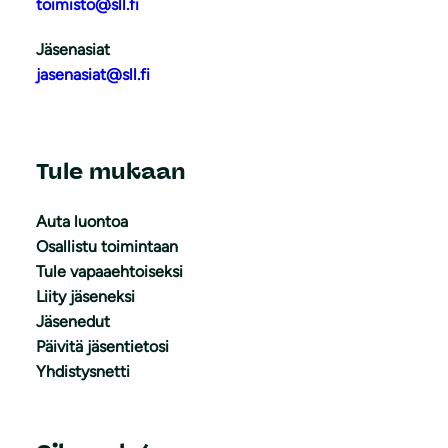
toimisto@sll.fi
Jäsenasiat
jasenasiat@sll.fi
Tule mukaan
Auta luontoa
Osallistu toimintaan
Tule vapaaehtoiseksi
Liity jäseneksi
Jäsenedut
Päivitä jäsentietosi
Yhdistysnetti