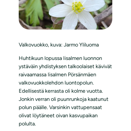
Valkovuokko, kuva: Jarmo Yliluoma
Huhtikuun lopussa Iisalmen luonnon
ystäväin yhdistyksen talkoolaiset kävivät
raivaamassa Iisalmen Pörsänmäen
valkovuokkolehdon luontopolun.
Edellisestä kerrasta oli kolme vuotta.
Jonkin verran oli puunrunkoja kaatunut
polun päälle. Varsinkin vattupensaat
olivat löytäneet oivan kasvupaikan
polulta.