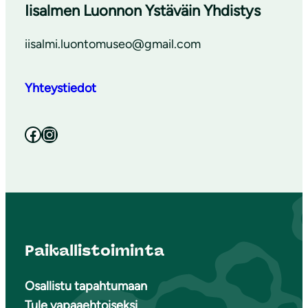
Iisalmen Luonnon Ystäväin Yhdistys
iisalmi.luontomuseo@gmail.com
Yhteystiedot
Facebook
Instagram
Paikallistoiminta
Osallistu tapahtumaan
Tule vapaaehtoiseksi