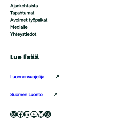
Ajankohtaista
Tapahtumat
Avoimet työpaikat
Medialle
Yhteystiedot
Lue lisää
Luonnonsuojelija
Suomen Luonto
Luonnonsuojeluliitto Instagramissa
Luonnonsuojeluliitto Facebookissa
Luonnonsuojeluliitto LinkedInissä
Luonnonsuojeluliiton YouTube-kanava
Luonnonsuojeluliitto Blueskyssa
Luonnonsuojeluliitto Threadsissa