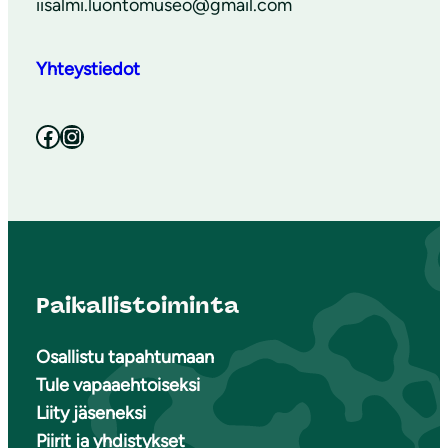
iisalmi.luontomuseo@gmail.com
Yhteystiedot
Facebook
Instagram
Paikallistoiminta
Osallistu tapahtumaan
Tule vapaaehtoiseksi
Liity jäseneksi
Piirit ja yhdistykset