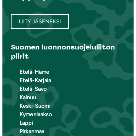
LIITY JÄSENEKSI
Suomen luonnonsuojeluliiton
piirit
Etelä-Häme
Etelä-Karjala
Etelä-Savo
Kainuu
Keski-Suomi
Kymenlaakso
Lappi
Pirkanmaa