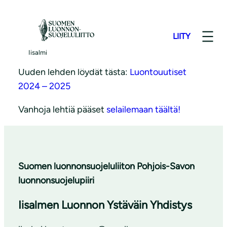
S
Saimme valmiiksi jäsenlehtemme 2024 -2025.
i
Lehtemme on ilmestynyt melko säännöllisesti
LIITY
i
vuodesta 1982.
r
Iisalmi
r
Uuden lehden löydät tästa:
Luontouutiset
y
2024 – 2025
s
Vanhoja lehtiä pääset
selailemaan täältä!
i
s
ä
l
Suomen luonnonsuojeluliiton Pohjois-Savon
t
luonnonsuojelupiiri
ö
ö
Iisalmen Luonnon Ystäväin Yhdistys
n