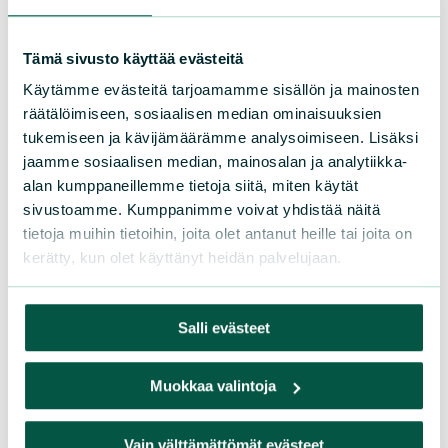
Tämä sivusto käyttää evästeitä
L
iity
Käytämme evästeitä tarjoamamme sisällön ja mainosten
räätälöimiseen, sosiaalisen median ominaisuuksien
tukemiseen ja kävijämäärämme analysoimiseen. Lisäksi
jaamme sosiaalisen median, mainosalan ja analytiikka-
alan kumppaneillemme tietoja siitä, miten käytät
sivustoamme. Kumppanimme voivat yhdistää näitä
Suomen luonnonsuojeluliitto
tietoja muihin tietoihin, joita olet antanut heille tai joita on
kerätty, kun olet käyttänyt heidän palvelujaan.
Sörnäistenkatu 1
00580 Helsinki
Salli evästeet
Asiakaspalvelu
Puh. 09 228 08210 (arkisin 9-15)
Muokkaa valintoja
toimisto@sll.fi
Jäsenasiat
Vain välttämättömät evästeet