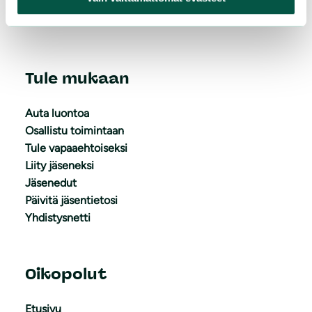
jasenasiat@sll.fi
Tule mukaan
Auta luontoa
Osallistu toimintaan
Tule vapaaehtoiseksi
Liity jäseneksi
Jäsenedut
Päivitä jäsentietosi
Yhdistysnetti
Oikopolut
Etusivu