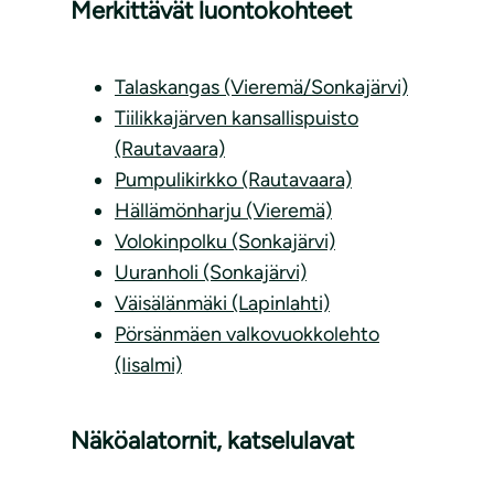
Merkittävät luontokohteet
Talaskangas (Vieremä/Sonkajärvi)
Tiilikkajärven kansallispuisto
(Rautavaara)
Pumpulikirkko (Rautavaara)
Hällämönharju (Vieremä)
Volokinpolku (Sonkajärvi)
Uuranholi (Sonkajärvi)
Väisälänmäki (Lapinlahti)
Pörsänmäen valkovuokkolehto
(Iisalmi)
Näköalatornit, katselulavat