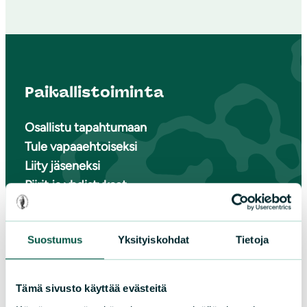
Paikallistoiminta
Osallistu tapahtumaan
Tule vapaaehtoiseksi
Liity jäseneksi
Piirit ja yhdistykset
LIITY JÄSENEKSI
Suostumus
Yksityiskohdat
Tietoja
Tämä sivusto käyttää evästeitä
Suomen luonnonsuojeluliiton