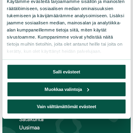
Käytämme evästeitä tarjoamamme sisällön ja mainosten
piirit
räätälöimiseen, sosiaalisen median ominaisuuksien
tukemiseen ja kävijämäärämme analysoimiseen. Lisäksi
Etelä-Häme
jaamme sosiaalisen median, mainosalan ja analytiikka-
Etelä-Karjala
alan kumppaneillemme tietoja siitä, miten käytät
Etelä-Savo
sivustoamme. Kumppanimme voivat yhdistää näitä
Kainuu
tietoja muihin tietoihin, joita olet antanut heille tai joita on
kerätty, kun olet käyttänyt heidän palvelujaan.
Keski-Suomi
Kymenlaakso
Lappi
Salli evästeet
Pirkanmaa
Pohjanmaa
Muokkaa valintoja
Pohjois-Karjala
Pohjois-Pohjanmaa
Vain välttämättömät evästeet
Pohjois-Savo
Satakunta
Uusimaa