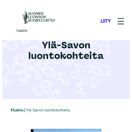
S
i
LIITY
i
r
Iisalmi
r
Ylä-Savon
y
luontokohteita
s
i
s
ä
l
t
ö
Etusivu
|
Ylä-Savon luontokohteita
ö
n