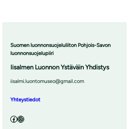
Suomen luonnonsuojeluliiton Pohjois-Savon
luonnonsuojelupiiri
Iisalmen Luonnon Ystäväin Yhdistys
iisalmi.luontomuseo@gmail.com
Yhteystiedot
Facebook
Instagram