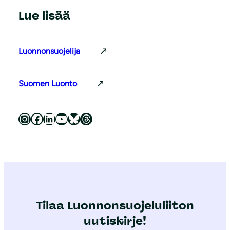
Lue lisää
Luonnonsuojelija
Suomen Luonto
Luonnonsuojeluliitto Instagramissa
Luonnonsuojeluliitto Facebookissa
Luonnonsuojeluliitto LinkedInissä
Luonnonsuojeluliiton YouTube-kanava
Luonnonsuojeluliitto Blueskyssa
Luonnonsuojeluliitto Threadsissa
Tilaa Luonnonsuojeluliiton
uutiskirje!