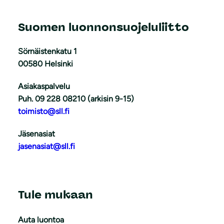
Suomen luonnonsuojeluliitto
Sörnäistenkatu 1
00580 Helsinki
Asiakaspalvelu
Puh. 09 228 08210 (arkisin 9-15)
toimisto@sll.fi
Jäsenasiat
jasenasiat@sll.fi
Tule mukaan
Auta luontoa