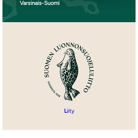
Varsinais-Suomi
L
iity