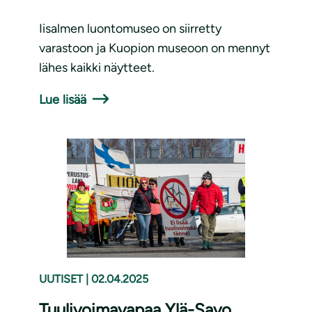
Iisalmen luontomuseo on siirretty
varastoon ja Kuopion museoon on mennyt
lähes kaikki näytteet.
Lue lisää
UUTISET
|
02.04.2025
Tuulivoimavapaa Ylä-Savo