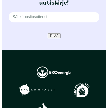
uutiskirje!
TILAA