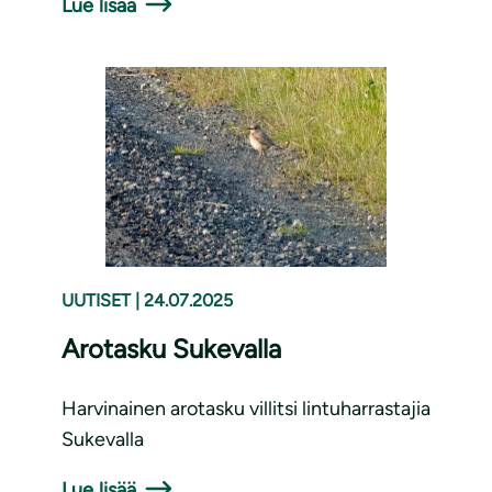
Lue lisää
UUTISET
|
24.07.2025
Arotasku Sukevalla
Harvinainen arotasku villitsi lintuharrastajia
Sukevalla
Lue lisää