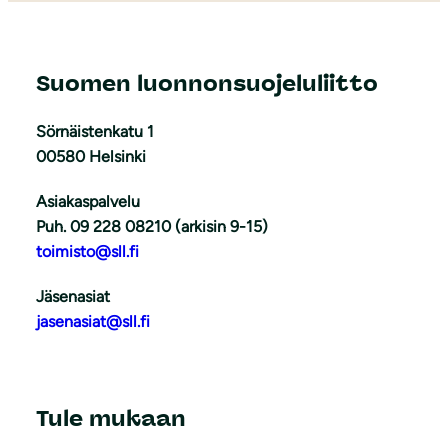
Suomen luonnonsuojeluliitto
Sörnäistenkatu 1
00580 Helsinki
Asiakaspalvelu
Puh. 09 228 08210 (arkisin 9-15)
toimisto@sll.fi
Jäsenasiat
jasenasiat@sll.fi
Tule mukaan