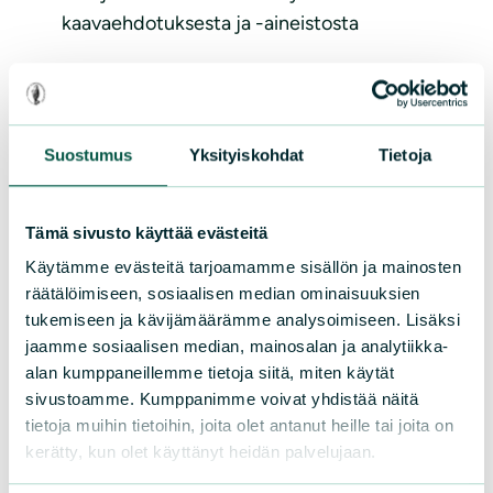
kaavaehdotuksesta ja -aineistosta
Lue lisää
Suostumus
Yksityiskohdat
Tietoja
Tämä sivusto käyttää evästeitä
Käytämme evästeitä tarjoamamme sisällön ja mainosten
räätälöimiseen, sosiaalisen median ominaisuuksien
tukemiseen ja kävijämäärämme analysoimiseen. Lisäksi
jaamme sosiaalisen median, mainosalan ja analytiikka-
LAUSUNNOT
|
22.05.2025
alan kumppaneillemme tietoja siitä, miten käytät
Viheraluejärjestelmän
sivustoamme. Kumppanimme voivat yhdistää näitä
tietoja muihin tietoihin, joita olet antanut heille tai joita on
uudistaminen – Iisalmi
kerätty, kun olet käyttänyt heidän palvelujaan.