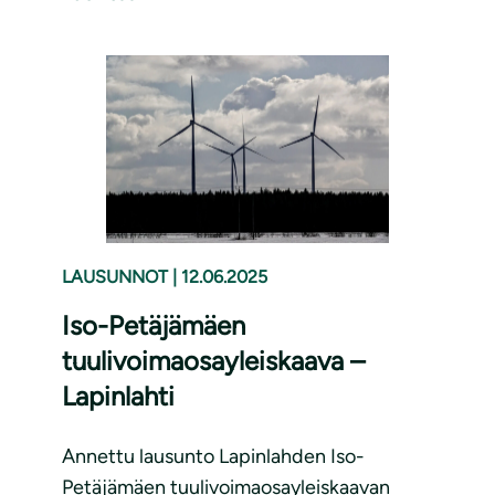
LAUSUNNOT
|
12.06.2025
Iso-Petäjämäen
tuulivoimaosayleiskaava –
Lapinlahti
Annettu lausunto Lapinlahden Iso-
Petäjämäen tuulivoimaosayleiskaavan