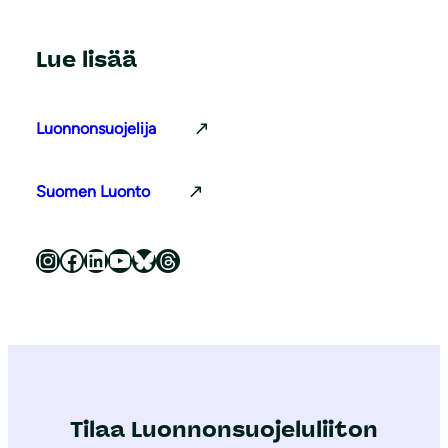
Lue lisää
Luonnonsuojelija
Suomen Luonto
Luonnonsuojeluliitto Instagramissa
Luonnonsuojeluliitto Facebookissa
Luonnonsuojeluliitto LinkedInissä
Luonnonsuojeluliiton YouTube-kanava
Luonnonsuojeluliitto Blueskyssa
Luonnonsuojeluliitto Threadsissa
Tilaa Luonnonsuojeluliiton