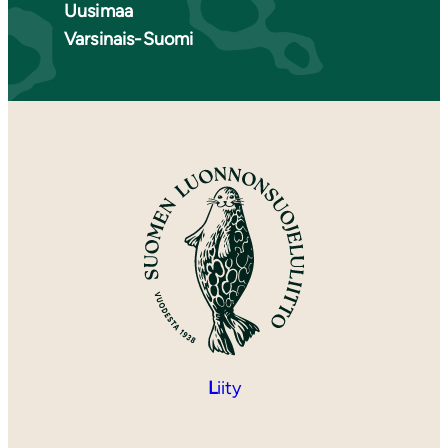
Uusimaa
Varsinais-Suomi
L
iity