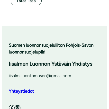
Lataa lisää
Suomen luonnonsuojeluliiton Pohjois-Savon
luonnonsuojelupiiri
Iisalmen Luonnon Ystäväin Yhdistys
iisalmi.luontomuseo@gmail.com
Yhteystiedot
Facebook
Instagram