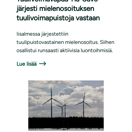
järjesti mielenosoituksen
tuulivoimapuistoja vastaan
Iisalmessa järjestettiin
tuulipuistovastainen mielenosoitus. Siihen
osallistui runsaasti aktiivisia luontoihmisiä.
Lue lisää