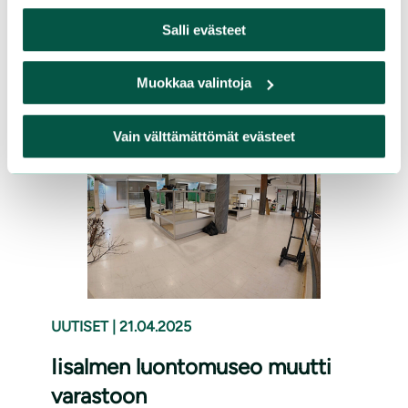
Annettu lausunto Iisalmen kaupungille
viheraluejärjestelmän uusimisesta
Salli evästeet
Lue lisää
Muokkaa valintoja
Vain välttämättömät evästeet
UUTISET
|
21.04.2025
Iisalmen luontomuseo muutti
varastoon