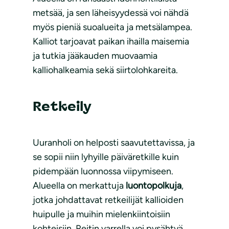
metsää, ja sen läheisyydessä voi nähdä
myös pieniä suoalueita ja metsälampea.
Kalliot tarjoavat paikan ihailla maisemia
ja tutkia jääkauden muovaamia
kalliohalkeamia sekä siirtolohkareita.
Retkeily
Uuranholi on helposti saavutettavissa, ja
se sopii niin lyhyille päiväretkille kuin
pidempään luonnossa viipymiseen.
Alueella on merkattuja
luontopolkuja
,
jotka johdattavat retkeilijät kallioiden
huipulle ja muihin mielenkiintoisiin
kohteisiin. Reitin varrella voi pysähtyä