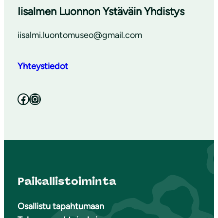
Iisalmen Luonnon Ystäväin Yhdistys
iisalmi.luontomuseo@gmail.com
Yhteystiedot
Facebook
Instagram
Paikallistoiminta
Osallistu tapahtumaan