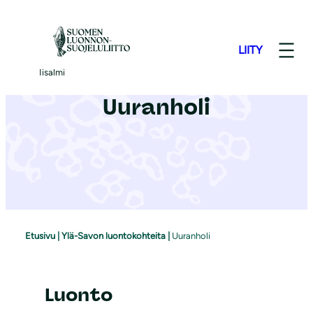
S
i
LIITY
i
r
Iisalmi
r
Uuranholi
y
s
i
s
ä
l
t
Etusivu
|
Ylä-Savon luontokohteita
|
Uuranholi
ö
ö
n
Luonto