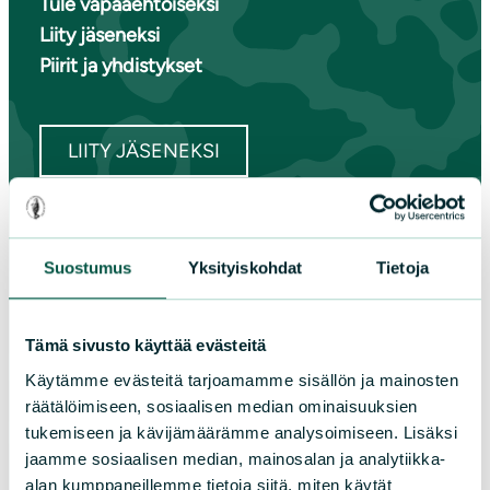
Tule vapaaehtoiseksi
Liity jäseneksi
Piirit ja yhdistykset
LIITY JÄSENEKSI
Suomen luonnonsuojeluliiton
Suostumus
Yksityiskohdat
Tietoja
piirit
Etelä-Häme
Tämä sivusto käyttää evästeitä
Etelä-Karjala
Käytämme evästeitä tarjoamamme sisällön ja mainosten
Etelä-Savo
räätälöimiseen, sosiaalisen median ominaisuuksien
Kainuu
tukemiseen ja kävijämäärämme analysoimiseen. Lisäksi
Keski-Suomi
jaamme sosiaalisen median, mainosalan ja analytiikka-
Kymenlaakso
alan kumppaneillemme tietoja siitä, miten käytät