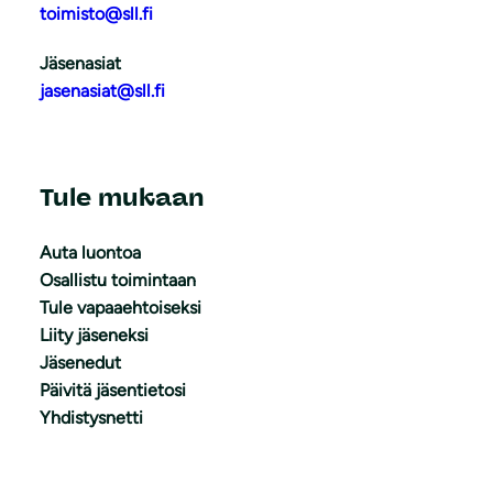
toimisto@sll.fi
Jäsenasiat
jasenasiat@sll.fi
Tule mukaan
Auta luontoa
Osallistu toimintaan
Tule vapaaehtoiseksi
Liity jäseneksi
Jäsenedut
Päivitä jäsentietosi
Yhdistysnetti