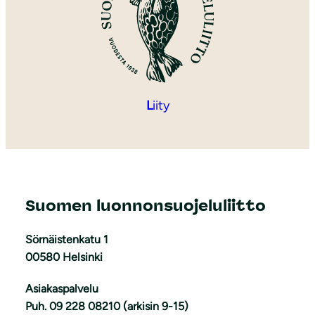
L
iity
Suomen luonnonsuojeluliitto
Sörnäistenkatu 1
00580 Helsinki
Asiakaspalvelu
Puh. 09 228 08210 (arkisin 9-15)