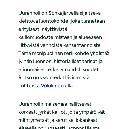
Uuranholi on Sonkajärvellä sijaitseva
kiehtova luontokohde, joka tunnetaan
erityisesti näyttävistä
kalliomuodostelmistaan ja alueeseen
liittyvistä vanhoista kansantarinoista.
Tämä monipuolinen retkikohde yhdistää
jylhän luonnon, historialliset tarinat ja
erinomaiset retkeilymahdollisuudet.
Rotko on yksi merkittävimmistä
kohteista
Volokinpolulla.
Uuranholin maisemaa hallitsevat
korkeat, jyrkät kalliot, joita ympäröivät
mäntymetsät ja karut kalliokankaat.
Alueella on runsaasti luonnontilaista