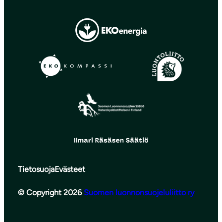
Tietosuoja
Evästeet
© Copyright 2026
Suomen luonnonsuojeluliitto ry