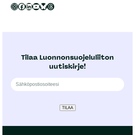
Luonnonsuojeluliitto Instagramissa
Luonnonsuojeluliitto Facebookissa
Luonnonsuojeluliitto LinkedInissä
Luonnonsuojeluliiton YouTube-kanava
Luonnonsuojeluliitto Blueskyssa
Luonnonsuojeluliitto Threadsissa
Tilaa Luonnonsuojeluliiton
uutiskirje!
TILAA