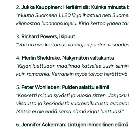
2.
Jukka Kauppinen: Heräämisiä: Kuinka minusta tu
”Muutin Suomeen 1.1.2013 ja ihastuin heti Suome
kiinnostaa luonnonsuojelu. Kirja kertoo yhden ta
3.
Richard Powers, Ikipuut
”Vaikuttava kertomus vanhojen puiden viisaudes
4.
Merlin Sheldrake, Näkymätön valtakunta
“Kirjan luettuaan maailmaa katselee uusin silmin
kuin romaania. Kerrankin myös toivoa herättävä 
5.
Peter Wohlleben: Puiden salattu elämä
“Kosketti minua syvästi jo vuosia sitten. Jos joku 
viisautta ja keskinäistä vuorovaikutusta avaav
Metsä ei ole enää sama nämä kirjat luettuasi.”
6.
Jennifer Ackerman: Lintujen ihmeellinen elämä