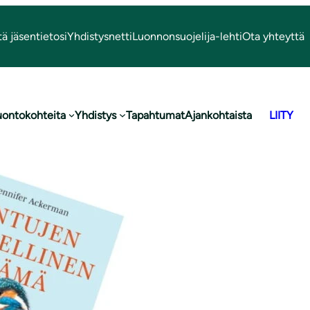
tä jäsentietosi
Yhdistysnetti
Luonnonsuojelija-lehti
Ota yhteyttä
uontokohteita
Yhdistys
Tapahtumat
Ajankohtaista
LIITY