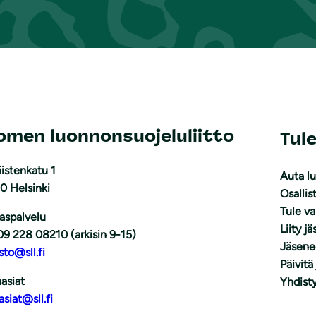
omen luonnonsuojeluliitto
Tul
istenkatu 1
Auta l
0 Helsinki
Osallis
Tule v
aspalvelu
Liity j
09 228 08210 (arkisin 9-15)
Jäsene
sto@sll.fi
Päivitä
asiat
Yhdisty
asiat@sll.fi