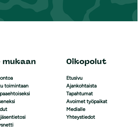
e mukaan
Oikopolut
uontoa
Etusivu
tu toimintaan
Ajankohtaista
apaaehtoiseksi
Tapahtumat
äseneksi
Avoimet työpaikat
dut
Medialle
 jäsentietosi
Yhteystiedot
snetti