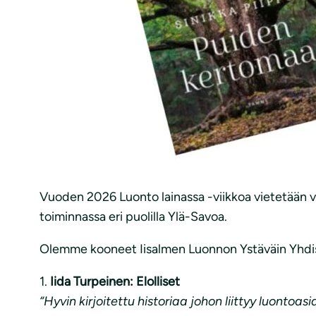
Vuoden 2026 Luonto lainassa -viikkoa vietetään viik
toiminnassa eri puolilla Ylä-Savoa.
Olemme kooneet Iisalmen Luonnon Ystäväin Yhdistyk
1.
Iida Turpeinen: Elolliset
“Hyvin kirjoitettu historiaa johon liittyy luontoasia