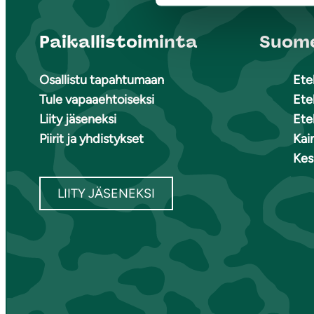
Paikallistoiminta
Suome
Osallistu tapahtumaan
Ete
Tule vapaaehtoiseksi
Ete
Liity jäseneksi
Ete
Piirit ja yhdistykset
Kai
Kes
LIITY JÄSENEKSI