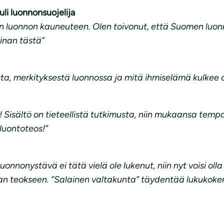
li luonnonsuojelija
n luonnon kauneuteen. Olen toivonut, että Suomen luonn
rinan tästä”
ta, merkityksestä luonnossa ja mitä ihmiselämä kulkee 
! Sisältö on tieteellistä tutkimusta, niin mukaansa temp
luontoteos!”
luonnonystävä ei tätä vielä ole lukenut, niin nyt voisi ol
aan teokseen. ”Salainen valtakunta” täydentää lukukok