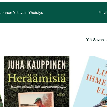
Luonnon Ystäväin Yhdistys
Päivi
Ylä-Savon l