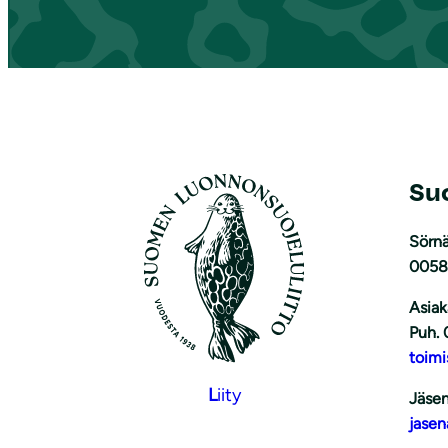
Su
Sörnä
0058
Asiak
Puh. 
toimi
L
iity
Jäsen
jasen