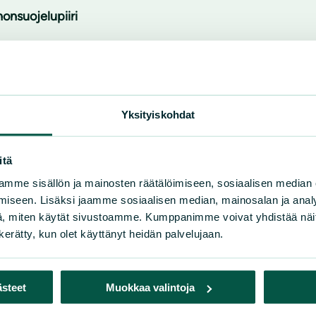
onsuojelupiiri
Yksityiskohdat
itä
mme sisällön ja mainosten räätälöimiseen, sosiaalisen median
iseen. Lisäksi jaamme sosiaalisen median, mainosalan ja analy
, miten käytät sivustoamme. Kumppanimme voivat yhdistää näitä t
n kerätty, kun olet käyttänyt heidän palvelujaan.
ästeet
Muokkaa valintoja