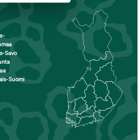
s-
nmaa
is-Savo
unta
aa
nais-Suomi