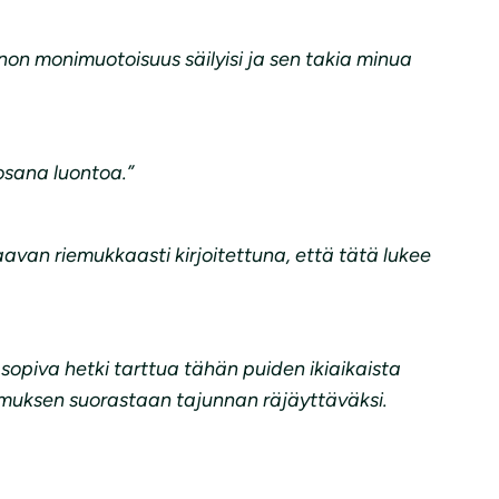
on monimuotoisuus säilyisi ja sen takia minua
osana luontoa.”
aavan riemukkaasti kirjoitettuna, että tätä lukee
la sopiva hetki tarttua tähän puiden ikiaikaista
emuksen suorastaan tajunnan räjäyttäväksi.