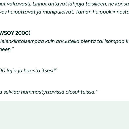
valtavasti. Linnut antavat lahjoja toisilleen, ne korist
myös huiputtavat ja manipuloivat. Tämän huippukiinnosta
ä (WSOY 2000)
lenkiintoisempaa kuin arvuutella pientä tai isompaa kulki
neen.”
 lajia ja haasta itsesi!”
ka selviää hämmastyttävissä olosuhteissa.”