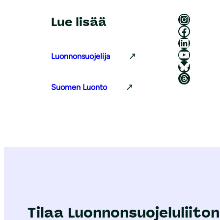
Luonnonsuojeluliitto Instagramissa
Lue lisää
Luonnonsuojeluliitto Facebookissa
Luonnonsuojeluliitto LinkedInissä
Luonnonsuojeluliiton YouTube-kanava
Luonnonsuojelija
Luonnonsuojeluliitto Blueskyssa
Luonnonsuojeluliitto Threadsissa
Suomen Luonto
Tilaa Luonnonsuojeluliiton