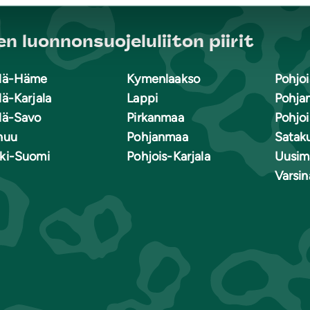
n luonnonsuojeluliiton piirit
lä-Häme
Kymenlaakso
Pohjoi
lä-Karjala
Lappi
Pohja
lä-Savo
Pirkanmaa
Pohjo
nuu
Pohjanmaa
Satak
ki-Suomi
Pohjois-Karjala
Uusim
Varsi