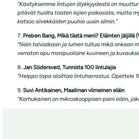
“Käsityksemme lintujen älykkyydestä on muuttunut 
pitävät huolta toisten lajien poikasista, mutta 
katsoo siivekkäiden puuhia uusin silmin.”
7.
Preben Bang, Mikä tästä meni? Eläinten jäljill
“Näin talviaikaan ja lumen tultua mikä onkaan mie
verraton apu monipuolisine kuvineen ja kuvauksi
8.
Jan Södersved, Tunnista 100 lintulajia
“Helppo tapa aloittaa lintuharrastus. Opettele 100
9.
Suvi Antikainen, Maailman viimeinen eläin
”Karhukainen on mikroskooppisen pieni eläin, jo