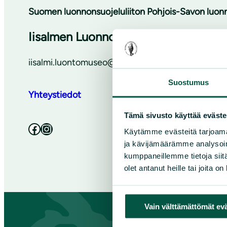
Suomen luonnonsuojeluliiton Pohjois-Savon luonn
Iisalmen Luonnon Ystäväin Yhdistys
iisalmi.luontomuseo@gmail.com
Suostumus
Yhteystiedot
Tämä sivusto käyttää eväste
Facebook
Instagram
Käytämme evästeitä tarjoama
ja kävijämäärämme analysoim
kumppaneillemme tietoja siitä
olet antanut heille tai joita o
Vain välttämättömät ev