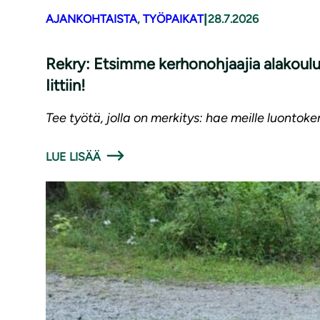
|
AJANKOHTAISTA
, 
TYÖPAIKAT
28.7.2026
Rekry: Etsimme kerhonohjaajia alakoulu
Iittiin!
Tee työtä, jolla on merkitys: hae meille luontoke
LUE LISÄÄ