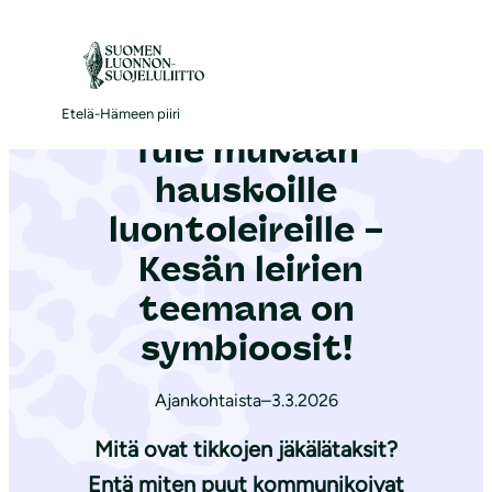
S
i
Etelä-Häme
|
Ajankohtaista
|
Tule mukaan hauskoille luontoleireille – Kesän leirien teemana on symbioosit!
i
r
Etelä-Hämeen piiri
Tule mukaan
r
y
hauskoille
s
luontoleireille –
i
Kesän leirien
s
ä
teemana on
l
symbioosit!
t
ö
Ajankohtaista
–
3.3.2026
ö
Mitä ovat tikkojen jäkälätaksit?
n
Entä miten puut kommunikoivat