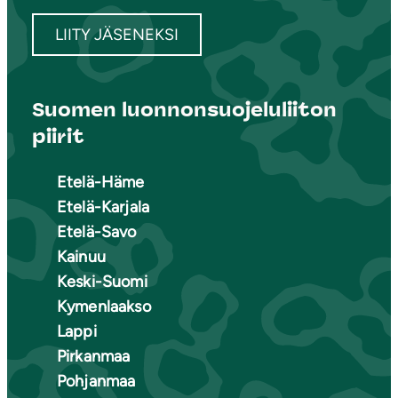
LIITY JÄSENEKSI
Suomen luonnonsuojeluliiton
piirit
Etelä-Häme
Etelä-Karjala
Etelä-Savo
Kainuu
Keski-Suomi
Kymenlaakso
Lappi
Pirkanmaa
Pohjanmaa