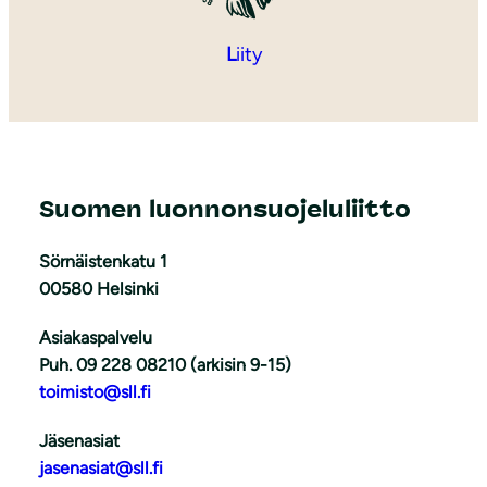
L
iity
Suomen luonnonsuojeluliitto
Sörnäistenkatu 1
00580 Helsinki
Asiakaspalvelu
Puh. 09 228 08210 (arkisin 9-15)
toimisto@sll.fi
Jäsenasiat
jasenasiat@sll.fi