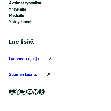
Avoimet työpaikat
Yrityksille
Medialle
Yhteystiedot
Lue lisää
Luonnonsuojelija
Suomen Luonto
Luonnonsuojeluliitto Instagramissa
Luonnonsuojeluliitto Facebookissa
Luonnonsuojeluliitto LinkedInissä
Luonnonsuojeluliiton YouTube-kanava
Luonnonsuojeluliitto Blueskyssa
Luonnonsuojeluliitto Threadsissa