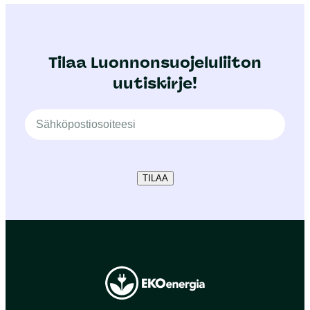
Tilaa Luonnonsuojeluliiton
uutiskirje!
TILAA