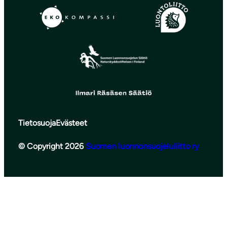
Tietosuoja
Evästeet
© Copyright 2026
Suomen luonnonsuojeluliitto ry