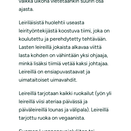
vaikka ulkona vietetäänkin suurin osa
ajasta.
Leiriläisistä huolehtii useasta
leirityöntekijästä koostuva tiimi, joka on
koulutettu ja perehdytetty tehtävään.
Lasten leireillä jokaista alkavaa viittä
lasta kohden on vähintään yksi ohjaaja,
minkä lisäksi tiimiä vetää kaksi johtajaa.
Leireillä on ensiapuvastaavat ja
uimataitoiset uimavahdit.
Leireillä tarjotaan kaikki ruokailut (yön yli
leireillä viisi ateriaa päivässä ja
päiväleireillä lounas ja välipala). Leireillä
tarjottu ruoka on vegaanista.