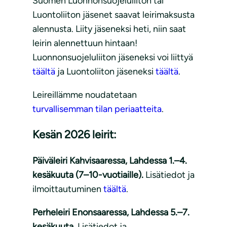
Suomen Luonnonsuojeluliiton tai
Luontoliiton jäsenet saavat leirimaksusta
alennusta. Liity jäseneksi heti, niin saat
leirin alennettuun hintaan!
Luonnonsuojeluliiton jäseneksi voi liittyä
täältä
ja Luontoliiton jäseneksi
täältä
.
Leireillämme noudatetaan
turvallisemman tilan periaatteita
.
Kesän 2026 leirit:
Päiväleiri Kahvisaaressa, Lahdessa 1.–4.
kesäkuuta (7–10-vuotiaille).
Lisätiedot ja
ilmoittautuminen
täältä
.
Perheleiri Enonsaaressa, Lahdessa 5.–7.
kesäkuuta.
Lisätiedot ja