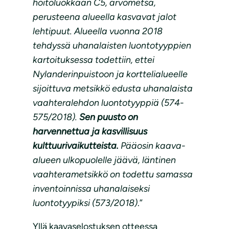
hoitoluokkaan C5, arvometsä,
perusteena alueella kasvavat jalot
lehtipuut. Alueella vuonna 2018
tehdyssä uhanalaisten luontotyyppien
kartoituksessa todettiin, ettei
Nylanderinpuistoon ja korttelialueelle
sijoittuva metsikkö edusta uhanalaista
vaahteralehdon luontotyyppiä (574-
575/2018).
Sen puusto on
harvennettua ja kasvillisuus
kulttuurivaikutteista.
Pääosin kaava-
alueen ulkopuolelle jäävä, läntinen
vaahterametsikkö on todettu samassa
inventoinnissa uhanalaiseksi
luontotyypiksi (573/2018)
.”
Yllä kaavaselostuksen otteessa