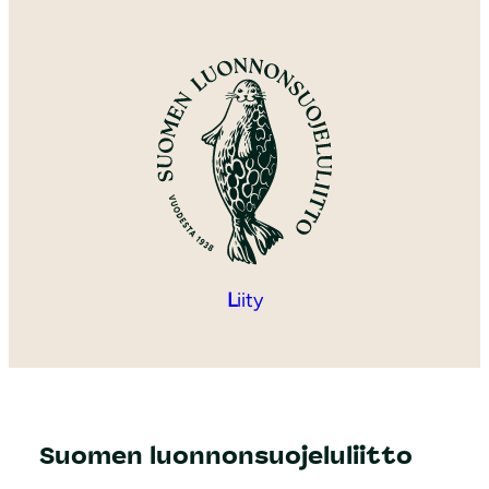
L
iity
Suomen luonnonsuojeluliitto