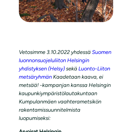
Vetosimme 3.10.2022 yhdessä
Suomen
luonnonsuojeluliiton Helsingin
yhdistyksen (Helsy)
sekä
Luonto-Liiton
metsäryhmän
Kaadetaan kaava, ei
metsää! -kampanjan kanssa Helsingin
kaupunkiympäristölautakuntaan
Kumpulanmäen vaahterametsikön
rakentamissuunnitelmista
luopumiseksi:
Arvoisat Helsingin