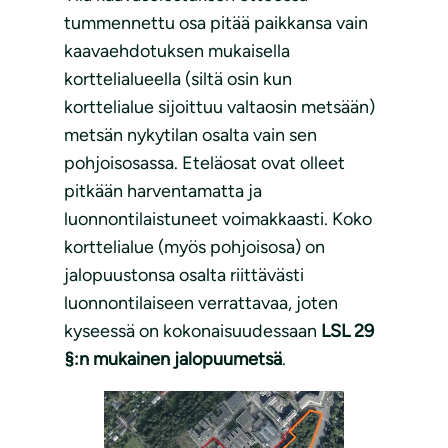
tummennettu osa pitää paikkansa vain
kaavaehdotuksen mukaisella
korttelialueella (siltä osin kun
korttelialue sijoittuu valtaosin metsään)
metsän nykytilan osalta vain sen
pohjoisosassa. Eteläosat ovat olleet
pitkään harventamatta ja
luonnontilaistuneet voimakkaasti. Koko
korttelialue (myös pohjoisosa) on
jalopuustonsa osalta riittävästi
luonnontilaiseen verrattavaa, joten
kyseessä on kokonaisuudessaan
LSL 29
§:n mukainen jalopuumetsä
.