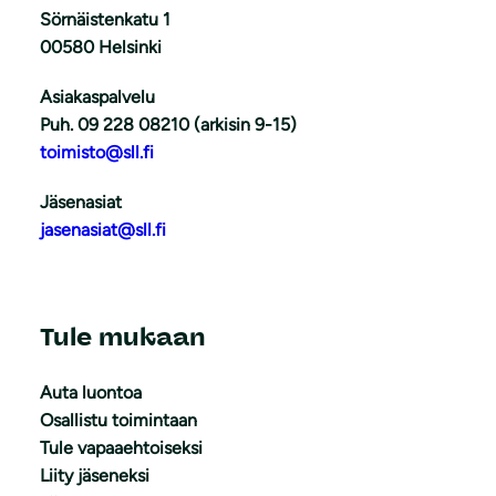
Sörnäistenkatu 1
00580 Helsinki
Asiakaspalvelu
Puh. 09 228 08210 (arkisin 9-15)
toimisto@sll.fi
Jäsenasiat
jasenasiat@sll.fi
Tule mukaan
Auta luontoa
Osallistu toimintaan
Tule vapaaehtoiseksi
Liity jäseneksi