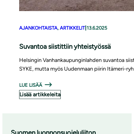
|
AJANKOHTAISTA
, 
ARTIKKELIT
13.6.2025
Suvantoa siistittiin yhteistyössä
Helsingin Vanhankaupunginlahden suvantoa siisti
SYKE, mutta myös Uudenmaan piirin Itämeri-ryhmä
LUE LISÄÄ
Lisää artikkeleita
Suomen luonnonsuojeluliiton