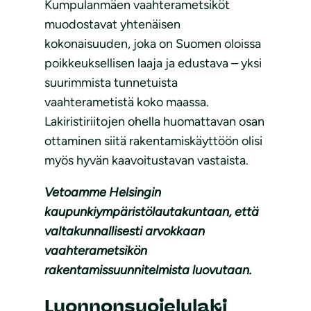
Kumpulanmäen vaahterametsiköt
muodostavat yhtenäisen
kokonaisuuden, joka on Suomen oloissa
poikkeuksellisen laaja ja edustava – yksi
suurimmista tunnetuista
vaahterametistä koko maassa.
Lakiristiriitojen ohella huomattavan osan
ottaminen siitä rakentamiskäyttöön olisi
myös hyvän kaavoitustavan vastaista.
Vetoamme Helsingin
kaupunkiympäristölautakuntaan, että
valtakunnallisesti arvokkaan
vaahterametsikön
rakentamissuunnitelmista luovutaan.
Luonnonsuojelulaki