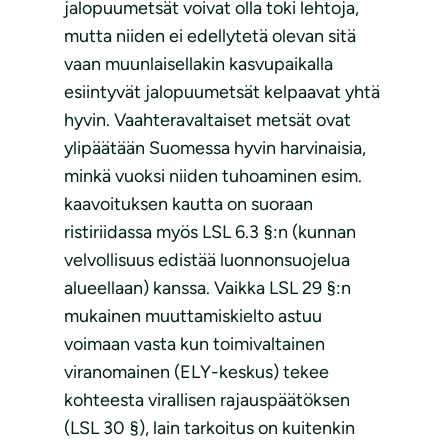
jalopuumetsät voivat olla toki lehtoja,
mutta niiden ei edellytetä olevan sitä
vaan muunlaisellakin kasvupaikalla
esiintyvät jalopuumetsät kelpaavat yhtä
hyvin. Vaahteravaltaiset metsät ovat
ylipäätään Suomessa hyvin harvinaisia,
minkä vuoksi niiden tuhoaminen esim.
kaavoituksen kautta on suoraan
ristiriidassa myös LSL 6.3 §:n (kunnan
velvollisuus edistää luonnonsuojelua
alueellaan) kanssa. Vaikka LSL 29 §:n
mukainen muuttamiskielto astuu
voimaan vasta kun toimivaltainen
viranomainen (ELY-keskus) tekee
kohteesta virallisen rajauspäätöksen
(LSL 30 §), lain tarkoitus on kuitenkin