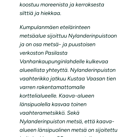
koostuu moreenista ja kerroksesta
silttiä ja hiekkaa.
Kumpulanmäen etelärinteen
metsäalue sijoittuu Nylanderinpuistoon
ja on osa metsä- ja puustoisen
verkoston Pasilasta
Vanhankaupunginlahdelle kulkevaa
alueellista yhteyttä. Nylanderinpuiston
vaahterikko jatkuu Kustaa Vaasan tien
varren rakentamattomalle
korttelialueelle. Kaava-alueen
länsipuolella kasvaa toinen
vaahterametsikkö. Sekä
Nylanderinpuiston metsä, että kaava-
alueen länsipuolinen metsä on sijoitettu