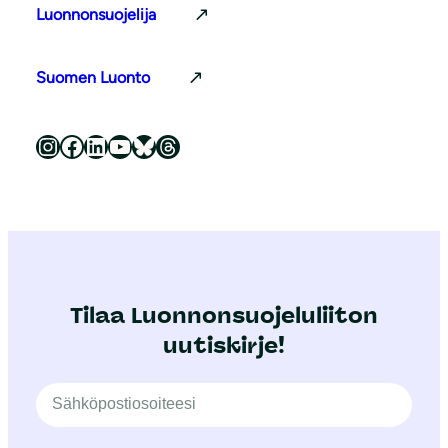
Luonnonsuojelija
Suomen Luonto
Luonnonsuojeluliitto Instagramissa
Luonnonsuojeluliitto Facebookissa
Luonnonsuojeluliitto LinkedInissä
Luonnonsuojeluliiton YouTube-kanava
Luonnonsuojeluliitto Blueskyssa
Luonnonsuojeluliitto Threadsissa
Tilaa Luonnonsuojeluliiton
uutiskirje!