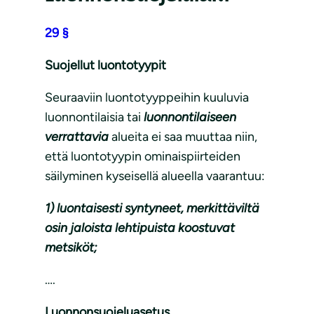
29 §
Suojellut luontotyypit
Seuraaviin luontotyyppeihin kuuluvia
luonnontilaisia tai
luonnontilaiseen
verrattavia
alueita ei saa muuttaa niin,
että luontotyypin ominaispiirteiden
säilyminen kyseisellä alueella vaarantuu:
1) luontaisesti syntyneet, merkittäviltä
osin jaloista lehtipuista koostuvat
metsiköt;
….
Luonnonsuojeluasetus