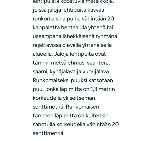
lehtipuista koostuvia metsikköjä,
joissa jaloja lehtipuita kasvaa
runkomaisina puina vähintään 20
kappaletta hehtaarilla yhtenä tai
useampana lähekkäisenä ryhmänä
rajattavissa olevalla yhtenäisellä
alueella. Jaloja lehtipuita ovat
tammi, metsälehmus, vaahtera,
saarni, kynäjalava ja vuorijalava.
Runkomaiseksi puuksi katsotaan
puu, jonka läpimitta on 1,3 metrin
korkeudella yli seitsemän
senttimetriä. Runkomaisen
tammen läpimitta on kuitenkin
sanotulla korkeudella vähintään 20
senttimetriä.