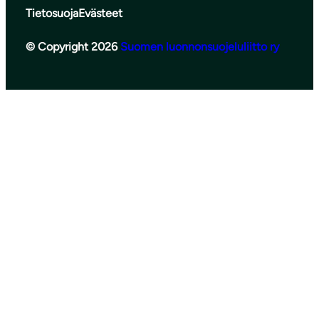
Tietosuoja
Evästeet
© Copyright 2026
Suomen luonnonsuojeluliitto ry