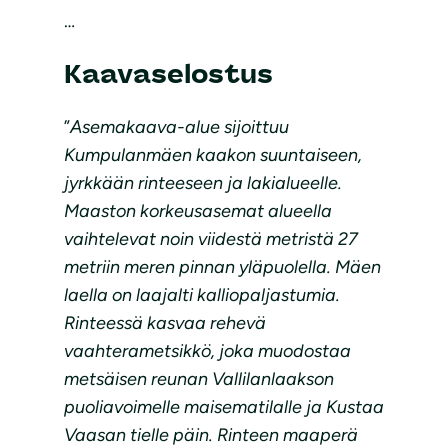
…
Kaavaselostus
”
Asemakaava-alue sijoittuu
Kumpulanmäen kaakon suuntaiseen,
jyrkkään rinteeseen ja lakialueelle.
Maaston korkeusasemat alueella
vaihtelevat noin viidestä metristä 27
metriin meren pinnan yläpuolella. Mäen
laella on laajalti kalliopaljastumia.
Rinteessä kasvaa rehevä
vaahterametsikkö, joka muodostaa
metsäisen reunan Vallilanlaakson
puoliavoimelle maisematilalle ja Kustaa
Vaasan tielle päin. Rinteen maaperä