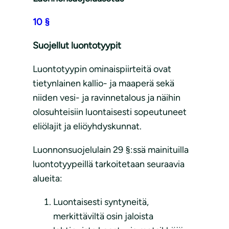
10 §
Suojellut luontotyypit
Luontotyypin ominaispiirteitä ovat
tietynlainen kallio- ja maaperä sekä
niiden vesi- ja ravinnetalous ja näihin
olosuhteisiin luontaisesti sopeutuneet
eliölajit ja eliöyhdyskunnat.
Luonnonsuojelulain 29 §:ssä mainituilla
luontotyypeillä tarkoitetaan seuraavia
alueita:
Luontaisesti syntyneitä,
merkittäviltä osin jaloista