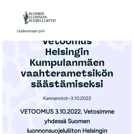
S
i
Etusivu
|
Ajankohtaista
|
Vetoomus Helsingin Kumpulanmäen vaah­te­ra­met­si­kön säästämiseksi
i
r
Uudenmaan piiri
Vetoomus
r
y
Helsingin
s
Kumpulanmäen
i
vaah­te­ra­met­si­kön
s
ä
säästämiseksi
l
t
Kannanotot
–
3.10.2022
ö
VETOOMUS 3.10.2022. Vetosimme
ö
yhdessä Suomen
n
luonnonsuojeluliiton Helsingin