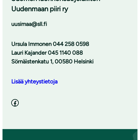
Uudenmaan piiri ry
uusimaa@sll.fi
Ursula Immonen 044 258 0598
Lauri Kajander 045 1140 088
Sörnäistenkatu 1, 00580 Helsinki
Lisää yhteystietoja
Facebook