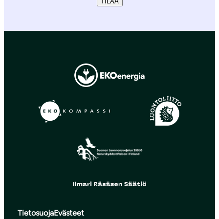
TILAA
Tietosuoja
Evästeet