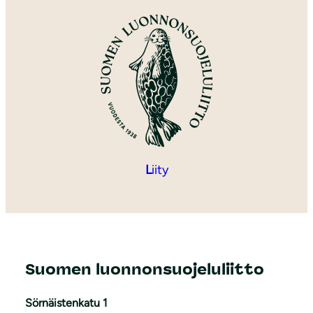
L
iity
Suomen luonnonsuojeluliitto
Sörnäistenkatu 1