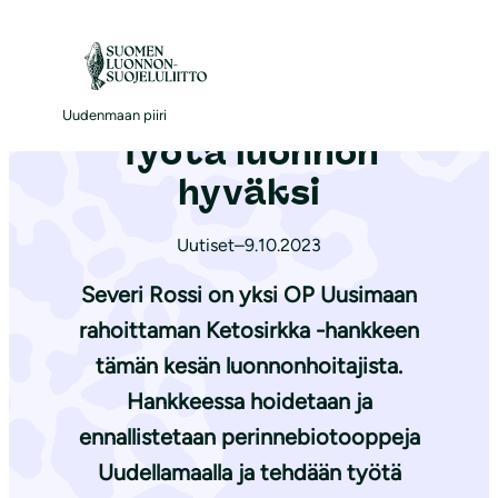
S
i
Etusivu
|
Ajankohtaista
|
Työtä luonnon hyväksi
i
r
Uudenmaan piiri
Työtä luonnon
r
y
hyväksi
s
i
Uutiset
–
9.10.2023
s
Severi Rossi on yksi OP Uusimaan
ä
rahoittaman Ketosirkka -hankkeen
l
tämän kesän luonnonhoitajista.
t
ö
Hankkeessa hoidetaan ja
ö
ennallistetaan perinnebiotooppeja
n
Uudellamaalla ja tehdään työtä