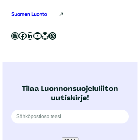
Suomen Luonto
Luonnonsuojeluliitto Instagramissa
Luonnonsuojeluliitto Facebookissa
Luonnonsuojeluliitto LinkedInissä
Luonnonsuojeluliiton YouTube-kanava
Luonnonsuojeluliitto Blueskyssa
Luonnonsuojeluliitto Threadsissa
Tilaa Luonnonsuojeluliiton
uutiskirje!