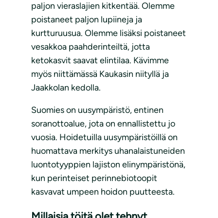
paljon vieraslajien kitkentää. Olemme
poistaneet paljon lupiineja ja
kurtturuusua. Olemme lisäksi poistaneet
vesakkoa paahderinteiltä, jotta
ketokasvit saavat elintilaa. Kävimme
myös niittämässä Kaukasin niityllä ja
Jaakkolan kedolla.
Suomies on uusympäristö, entinen
soranottoalue, jota on ennallistettu jo
vuosia. Hoidetuilla uusympäristöillä on
huomattava merkitys uhanalaistuneiden
luontotyyppien lajiston elinympäristönä,
kun perinteiset perinnebiotoopit
kasvavat umpeen hoidon puutteesta.
Millaisia töitä olet tehnyt