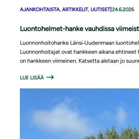
|
AJANKOHTAISTA
, 
ARTIKKELIT
, 
UUTISET
24.6.2026
Luontohelmet-hanke vauhdissa viimeist
Luonnonhoitohanke Länsi‑Uudenmaan luontohelmi
Luonnonhoitajat ovat hankkeen aikana ehtineet t
on hankkeen viimeinen. Katsetta aletaan jo suun
LUE LISÄÄ