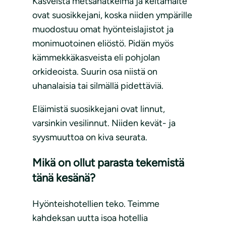
Kasveista metsänätkelmä ja keltamaite
ovat suosikkejani, koska niiden ympärille
muodostuu omat hyönteislajistot ja
monimuotoinen eliöstö. Pidän myös
kämmekkäkasveista eli pohjolan
orkideoista. Suurin osa niistä on
uhanalaisia tai silmällä pidettäviä.
Eläimistä suosikkejani ovat linnut,
varsinkin vesilinnut. Niiden kevät- ja
syysmuuttoa on kiva seurata.
Mikä on ollut parasta tekemistä
tänä kesänä?
Hyönteishotellien teko. Teimme
kahdeksan uutta isoa hotellia