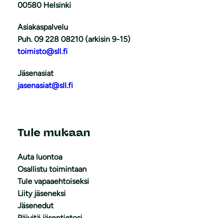
00580 Helsinki
Asiakaspalvelu
Puh. 09 228 08210 (arkisin 9-15)
toimisto@sll.fi
Jäsenasiat
jasenasiat@sll.fi
Tule mukaan
Auta luontoa
Osallistu toimintaan
Tule vapaaehtoiseksi
Liity jäseneksi
Jäsenedut
Päivitä jäsentietosi