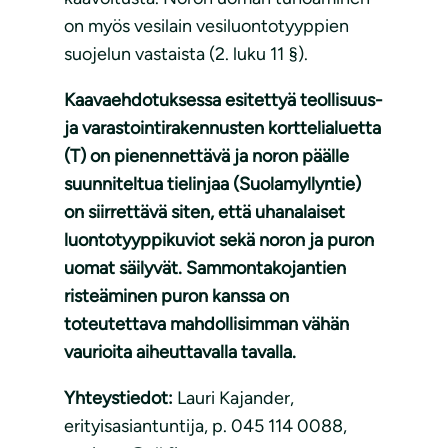
on myös vesilain vesiluontotyyppien
suojelun vastaista (2. luku 11 §).
Kaavaehdotuksessa esitettyä teollisuus-
ja varastointirakennusten korttelialuetta
(T) on pienennettävä ja noron päälle
suunniteltua tielinjaa (Suolamyllyntie)
on siirrettävä siten, että uhanalaiset
luontotyyppikuviot sekä noron ja puron
uomat säilyvät. Sammontakojantien
risteäminen puron kanssa on
toteutettava mahdollisimman vähän
vaurioita aiheuttavalla tavalla.
Yhteystiedot:
Lauri Kajander,
erityisasiantuntija, p. 045 114 0088,