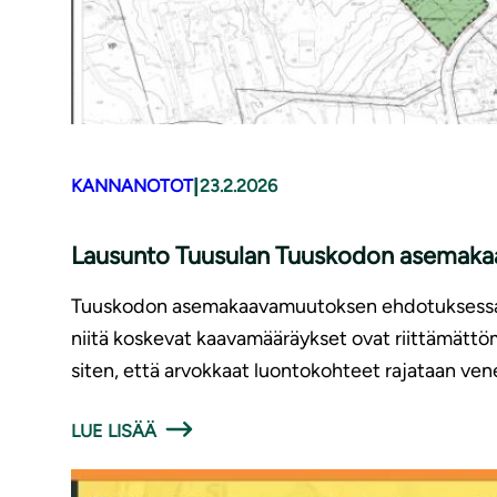
|
KANNANOTOT
23.2.2026
Lausunto Tuusulan Tuuskodon asemak
Tuuskodon asemakaavamuutoksen ehdotuksessa on 
niitä koskevat kaavamääräykset ovat riittämättö
siten, että arvokkaat luontokohteet rajataan ve
LUE LISÄÄ