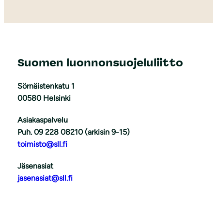
Suomen luonnonsuojeluliitto
Sörnäistenkatu 1
00580 Helsinki
Asiakaspalvelu
Puh. 09 228 08210 (arkisin 9-15)
toimisto@sll.fi
Jäsenasiat
jasenasiat@sll.fi