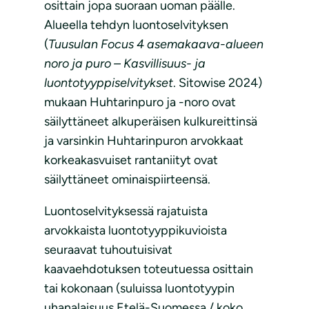
osittain jopa suoraan uoman päälle.
Alueella tehdyn luontoselvityksen
(
Tuusulan Focus 4 asemakaava-alueen
noro ja puro – Kasvillisuus- ja
luontotyyppiselvitykset
. Sitowise 2024)
mukaan Huhtarinpuro ja -noro ovat
säilyttäneet alkuperäisen kulkureittinsä
ja varsinkin Huhtarinpuron arvokkaat
korkeakasvuiset rantaniityt ovat
säilyttäneet ominaispiirteensä.
Luontoselvityksessä rajatuista
arvokkaista luontotyyppikuvioista
seuraavat tuhoutuisivat
kaavaehdotuksen toteutuessa osittain
tai kokonaan (suluissa luontotyypin
uhanalaisuus Etelä-Suomessa / koko