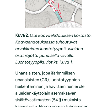
Kuva 2
.
Ote kaavaehdotuksen kartasta.
Kaavaehdotuksessa tuhoutuvat
arvokkaiden luontotyyppikuvioiden
osat rajattu punaisella viivalla.
Luontotyyppikuviot ks. Kuva 1.
Uhanalaisten, jopa äärimmäisen
uhanalaisten (CR), luontotyyppien
heikentäminen ja hävittäminen ei ole
alueidenkäyttölain asemakaavan
sisältövaatimusten (54 §) mukaista
kaavoitusta. Noron uoman tuhoaminen