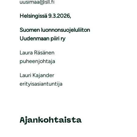
uusimaa@sll.fi
Helsingissä 9.3.2026,
Suomen luonnonsuojeluliiton
Uudenmaan piiri ry
Laura Räsänen
puheenjohtaja
Lauri Kajander
erityisasiantuntija
Ajankohtaista