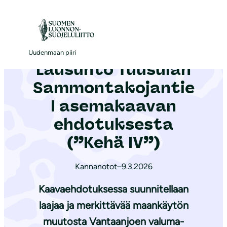
S
i
Etusivu
|
Ajankohtaista
|
Lausunto Tuusulan Sammontakojantie I asemakaavan ehdotuksesta (”Kehä IV”)
i
r
Uudenmaan piiri
Lausunto Tuusulan
r
y
Sammontakojantie
s
I asemakaavan
i
ehdotuksesta
s
ä
(”Kehä IV”)
l
t
Kannanotot
–
9.3.2026
ö
Kaavaehdotuksessa suunnitellaan
ö
laajaa ja merkittävää maankäytön
n
muutosta Vantaanjoen valuma-