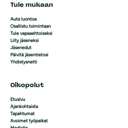
Tule mukaan
Auta luontoa
Osallistu toimintaan
Tule vapaaehtoiseksi
Liity jäseneksi
Jäsenedut
Päivitä jäsentietosi
Yhdistysnetti
Oikopolut
Etusivu
Ajankohtaista
Tapahtumat
Avoimet työpaikat
Medialle