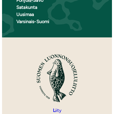
Pohjois-Savo
Satakunta
Uusimaa
Varsinais-Suomi
L
iity