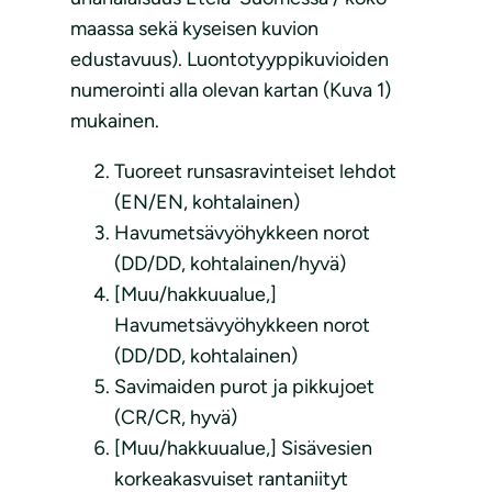
maassa sekä kyseisen kuvion
edustavuus). Luontotyyppikuvioiden
numerointi alla olevan kartan (Kuva 1)
mukainen.
Tuoreet runsasravinteiset lehdot
(EN/EN, kohtalainen)
Havumetsävyöhykkeen norot
(DD/DD, kohtalainen/hyvä)
[Muu/hakkuualue,]
Havumetsävyöhykkeen norot
(DD/DD, kohtalainen)
Savimaiden purot ja pikkujoet
(CR/CR, hyvä)
[Muu/hakkuualue,] Sisävesien
korkeakasvuiset rantaniityt