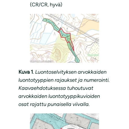
(CR/CR, hyvä)
Kuva 1
.
Luontoselvityksen arvokkaiden
luontotyyppien rajaukset ja numerointi.
Kaavaehdotuksessa tuhoutuvat
arvokkaiden luontotyyppikuvioiden
osat rajattu punaisella viivalla.