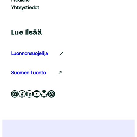
Yhteystiedot
Lue lisää
Luonnonsuojelija
Suomen Luonto
Luonnonsuojeluliitto Instagramissa
Luonnonsuojeluliitto Facebookissa
Luonnonsuojeluliitto LinkedInissä
Luonnonsuojeluliiton YouTube-kanava
Luonnonsuojeluliitto Blueskyssa
Luonnonsuojeluliitto Threadsissa