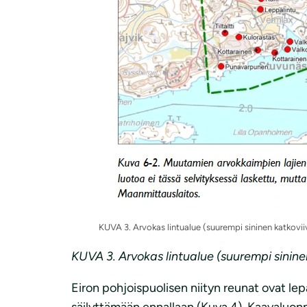
KUVA 3. Arvokas lintualue (suurempi sininen katkoviiv
KUVA 3. Arvokas lintualue (suurempi sinine
Eiron pohjoispuolisen niityn reunat ovat lepa
säilyttämään ennallaan (Kuva 4). Kaavaluonn