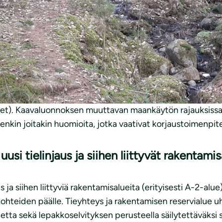
ri ry
og-Hitån osayleiskaavaluonnoksesta
kkeuksellisen merkittävä, mikä näkyy esimerkiksi maakunn
t). Kaavaluonnoksen muuttavan maankäytön rajauksissa s
nkin joitakin huomioita, jotka vaativat korjaustoimenpite
si tielinjaus ja siihen liittyvät rakentami
a siihen liittyviä rakentamisalueita (erityisesti A-2-alue
ohteiden päälle. Tieyhteys ja rakentamisen reservialue 
uetta sekä lepakkoselvityksen perusteella säilytettäväksi 