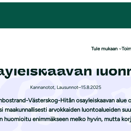
rskog-Hitån osayleiskaavan luonnoksesta
Tule mukaan
Toim
poon Gumbostrand
ayleiskaavan luo
Kannanotot
,
Lausunnot
–
15.8.2025
mbostrand-Västerskog-Hitån osayleiskaavan alue o
si maakunnallisesti arvokkaiden luontoalueiden s
n huomioitu enimmäkseen melko hyvin, mutta korj