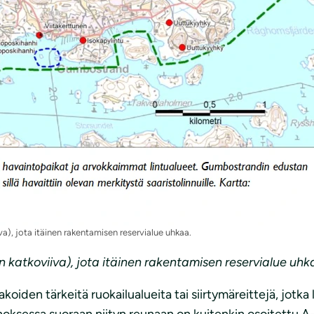
a), jota itäinen rakentamisen reservialue uhkaa.
n katkoviiva), jota itäinen rakentamisen reservialue uhk
koiden tärkeitä ruokailualueita tai siirtymäreittejä, jotka
oksessa suoraan niityn reunaan on kuitenkin osoitettu A-