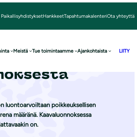
Paikallisyhdistykset
Hankkeet
Tapahtumakalenteri
Ota yhteyttä
inta
Meistä
Tue toimintaamme
Ajankohtaista
LIITY
-Västerskog-
nnoksesta
n luontoarvoiltaan poikkeuksellisen
uurena määränä. Kaavaluonnoksessa
attavaakin on.