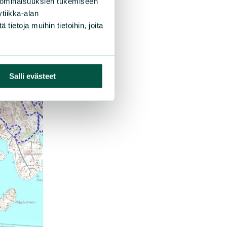
 ominaisuuksien tukemiseen
tiikka-alan
ietoja muihin tietoihin, joita
Salli evästeet