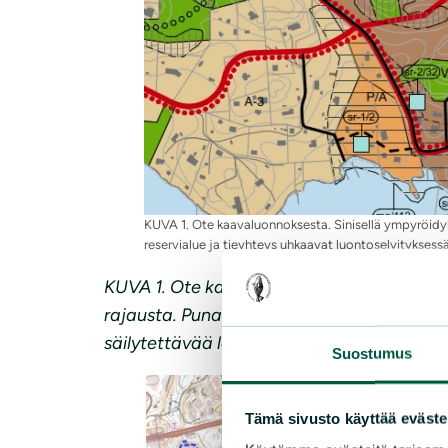
KUVA 1. Ote kaavaluonnoksesta. Sinisellä ympyröidyl
reservialue ja tieyhteys uhkaavat luontoselvityksessä 
KUVA 1. Ote kaavaluonnoksesta. Sinisellä 
rajausta. Punaisella ympyröity rakentamise
säilytettävää lepakoille tärkeää aluetta.
Suostumus
Tämä sivusto käyttää eväste