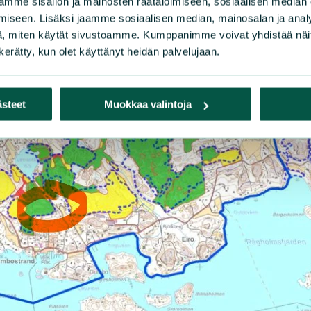
mme sisällön ja mainosten räätälöimiseen, sosiaalisen median
iseen. Lisäksi jaamme sosiaalisen median, mainosalan ja analy
, miten käytät sivustoamme. Kumppanimme voivat yhdistää näitä t
n kerätty, kun olet käyttänyt heidän palvelujaan.
ästeet
Muokkaa valintoja