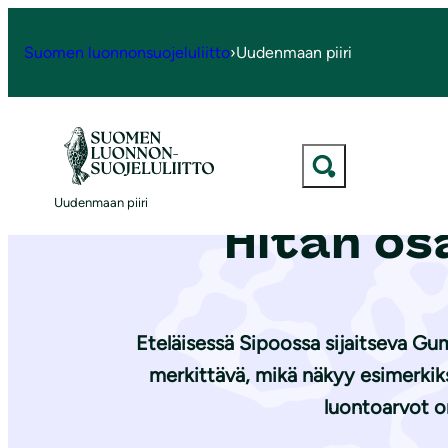
S
i
Suomen luonnonsuojeluliitto
›
Uudenmaan piiri
Etusivu
|
Ajankohtaista
|
Lausunto Sipoon Gumbostrand-Väste
i
r
r
y
Lausunto Si
s
Uudenmaan piiri
i
Hitån os
s
ä
l
t
Eteläisessä Sipoossa sijaitseva Gu
ö
merkittävä, mikä näkyy esimerkik
ö
luontoarvot o
n