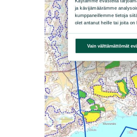
Käytämme evästeitä tarjoama
ja kävijämäärämme analysoim
kumppaneillemme tietoja siitä
olet antanut heille tai joita o
Vain välttämättömät ev