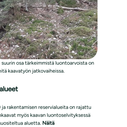
allisesti arvokkaiden luontoalueiden
uurin osa tärkeimmistä luontoarvoista on
itä kaavatyön jatkovaiheissa.
salueet
) ja rakentamisen reservialueita on rajattu
uhkaavat myös kaavan luontoselvityksessä
suositeltua aluetta.
Näitä