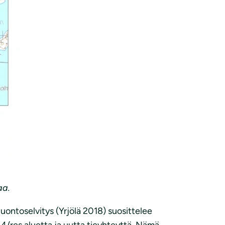
aa.
 luontoselvitys (Yrjölä 2018) suosittelee
4/res aluetta ja uutta tieyhteyttä. Nämä