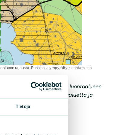
toalueen rajausta. Punaisella ympyröity rakentamisen
.
t maakunnallisesti arvokkaan luontoalueen
 tunnistettua arvokasta lintualuetta ja
Tietoja