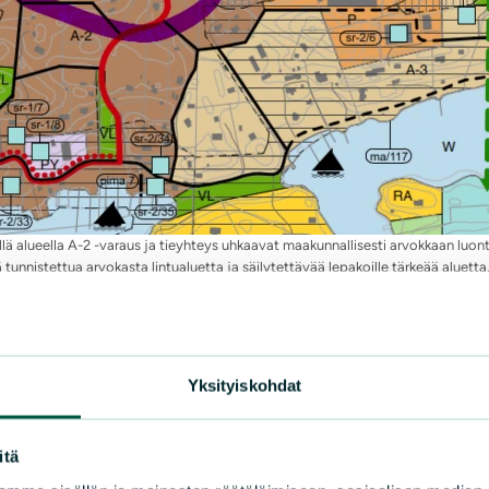
lä alueella A-2 -varaus ja tieyhteys uhkaavat maakunnallisesti arvokkaan luon
tunnistettua arvokasta lintualuetta ja säilytettävää lepakoille tärkeää aluetta
ympyröidyllä alueella A-2 -varaus ja tieyhteys uhkaava
n reservialue ja tieyhteys uhkaavat luontoselvityksessä
Yksityiskohdat
itä