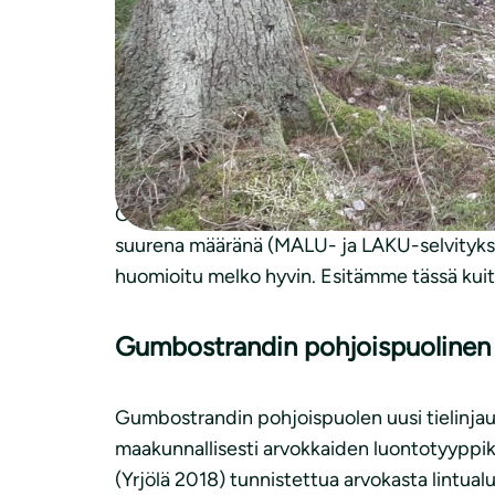
Sipoon kunta
kirjaamo(a)sipoo.fi
Suomen luonnonsuojeluliiton Uudenmaan pii
ASIA:
Lausunto G27 Gumbostrand-Västersk
Osayleiskaava-alue on luontoarvoiltaan poi
suurena määränä (MALU- ja LAKU-selvitykse
huomioitu melko hyvin. Esitämme tässä kuite
Gumbostrandin pohjoispuolinen uu
Gumbostrandin pohjoispuolen uusi tielinjaus j
maakunnallisesti arvokkaiden luontotyyppik
(Yrjölä 2018) tunnistettua arvokasta lintual