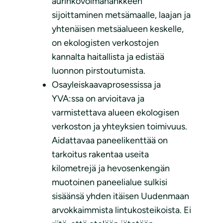
aurinkovoimahankkeen
sijoittaminen metsämaalle, laajan ja
yhtenäisen metsäalueen keskelle,
on ekologisten verkostojen
kannalta haitallista ja edistää
luonnon pirstoutumista.
Osayleiskaavaprosessissa ja
YVA:ssa on arvioitava ja
varmistettava alueen ekologisen
verkoston ja yhteyksien toimivuus.
Aidattavaa paneelikenttää on
tarkoitus rakentaa useita
kilometrejä ja hevosenkengän
muotoinen paneelialue sulkisi
sisäänsä yhden itäisen Uudenmaan
arvokkaimmista lintukosteikoista. Ei