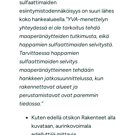
sulfaattimaiden
esiintymistodennäköisyys on suuri lähes
koko hankealueella.
”YVA-menettelyn
yhteydessä ei ole tarkoitus tehdä
maaperänäytteiden tutkimusta, eikä
happamien sulfaattimaiden selvitystä.
Tarvittaessa happamien
sulfaattimaiden selvitys
maaperänäytteineen tehdään
hankkeen jatkosuunnittelussa, kun
rakennettavat alueet ja
perustamistavat ovat paremmin
tiedossa.”
Kuten edellä otsikon Rakenteet alla
kuvataan, aurinkovoimala
edellyttää mittavia