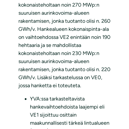
kokonaisteholtaan noin 270 MWp:n
suuruisen aurinkovoima-alueen
rakentamisen, jonka tuotanto olisi n. 260
GWh/v. Hankealueen kokonaispinta-ala
on vaihtoehdossa VE2 enintään noin 190
hehtaaria ja se mahdollistaa
kokonaisteholtaan noin 230 MWp:n
suuruisen aurinkovoima-alueen
rakentamisen, jonka tuotanto olisi n. 220
GWh/v. Lisäksi tarkastelussa on VE0,
jossa hanketta ei toteuteta.
YVA:ssa tarkasteltavista
hankevaihtoehdoista laajempi eli
VE1 sijoittuu osittain
maakunnallisesti tärkeä lintualueen