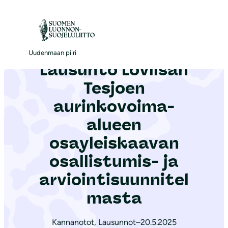
S
i
Etusivu
|
Ajankohtaista
|
Lausunto Loviisan Tesjoen aurinkovoima-alueen osayleiskaavan osallistumis- ja arviointisuunnitelmasta
i
r
Uudenmaan piiri
Lausunto Loviisan
r
y
Tesjoen
s
aurinkovoima-
i
alueen
s
ä
osayleiskaavan
l
osallistumis- ja
t
arviointisuunnitel
ö
masta
ö
n
Kannanotot
,
Lausunnot
–
20.5.2025