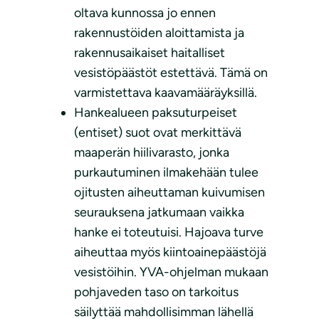
oltava kunnossa jo ennen
rakennustöiden aloittamista ja
rakennusaikaiset haitalliset
vesistöpäästöt estettävä. Tämä on
varmistettava kaavamääräyksillä.
Hankealueen paksuturpeiset
(entiset) suot ovat merkittävä
maaperän hiilivarasto, jonka
purkautuminen ilmakehään tulee
ojitusten aiheuttaman kuivumisen
seurauksena jatkumaan vaikka
hanke ei toteutuisi. Hajoava turve
aiheuttaa myös kiintoainepäästöjä
vesistöihin. YVA-ohjelman mukaan
pohjaveden taso on tarkoitus
säilyttää mahdollisimman lähellä