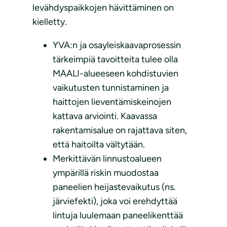
levähdyspaikkojen hävittäminen on
kielletty.
YVA:n ja osayleiskaavaprosessin
tärkeimpiä tavoitteita tulee olla
MAALI-alueeseen kohdistuvien
vaikutusten tunnistaminen ja
haittojen lieventämiskeinojen
kattava arviointi. Kaavassa
rakentamisalue on rajattava siten,
että haitoilta vältytään.
Merkittävän linnustoalueen
ympärillä riskin muodostaa
paneelien heijastevaikutus (ns.
järviefekti), joka voi erehdyttää
lintuja luulemaan paneelikenttää