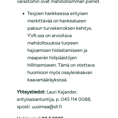
varastoihin ovat mahdollisimman pienet.
Tesjoen hankkeessa erityisen
merkittävää on hankealueen
paksun turvekerroksen kehitys.
YVA:ssa on arvioitava
mahdollisuuksia turpeen
hajoamisen hidastamiseen ja
maaperän hiilipäästöjen
hillitsemiseen. Tämä on otettava
huomioon myös osayleiskaavan
kaavamääräyksissä.
Yhteystiedot:
Lauri Kajander,
erityisasiantuntija, p. 045 114 0088,
sposti: uusimaa@sll.fi