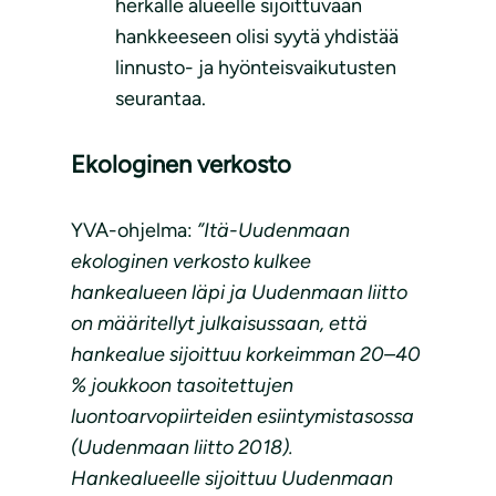
herkälle alueelle sijoittuvaan
hankkeeseen olisi syytä yhdistää
linnusto- ja hyönteisvaikutusten
seurantaa.
Ekologinen verkosto
YVA-ohjelma:
”Itä-Uudenmaan
ekologinen verkosto kulkee
hankealueen läpi ja Uudenmaan liitto
on määritellyt julkaisussaan, että
hankealue sijoittuu korkeimman 20–40
% joukkoon tasoitettujen
luontoarvopiirteiden esiintymistasossa
(Uudenmaan liitto 2018).
Hankealueelle sijoittuu Uudenmaan