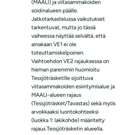
(MAALI) ja viitasammakoiden
soidinalueen päälle.
Jatkotarkastelussa vaikutukset
tarkentuvat, mutta jo tässä
vaiheessa näyttää selvältä, että
ainakaan VE1 ei ole
toteuttamiskelpoinen.
Vaihtoehdon VE2 rajauksessa on
hieman paremmin huomioitu
Tessjöträsketille sijoittuva
viitasammakoiden esiintymisalue ja
MAALI-alueen rajaus
(Tessjöträsket/Tavastas) sekä myös
arvokkaaksi luontokohteeksi
(luokka 1: lakikohde) määritelty
rajaus Tessjöträsketin alueella.