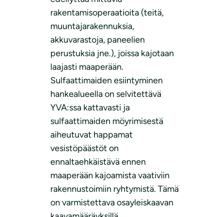
rakentamisoperaatioita (teitä,
muuntajarakennuksia,
akkuvarastoja, paneelien
perustuksia jne.), joissa kajotaan
laajasti maaperään.
Sulfaattimaiden esiintyminen
hankealueella on selvitettävä
YVA:ssa kattavasti ja
sulfaattimaiden möyrimisestä
aiheutuvat happamat
vesistöpäästöt on
ennaltaehkäistävä ennen
maaperään kajoamista vaativiin
rakennustoimiin ryhtymistä. Tämä
on varmistettava osayleiskaavan
kaavamääräyksillä.