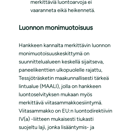
merkittäviä luontoarvoja ei
vaaranneta eikä heikennetä.
Luonnon monimuotoisuus
Hankkeen kannalta merkittävin luonnon
monimuotoisuuskeskittymä on
suunnittelualueen keskellä sijaitseva,
paneelikenttien ulkopuolelle rajattu,
Tessjöträsketin maakunnallisesti tärkeä
lintualue (MAALI), jolla on hankkeen
luontoselvityksen mukaan myös
merkittävä viitasammakkoesiintymä.
Viitasammakko on EU:n luontodirektiivin
IV(a) -liitteen mukaisesti tiukasti
suojeltu laji, jonka lisääntymis- ja