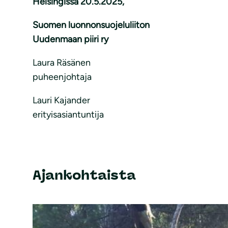
Helsingissä 20.5.2025,
Suomen luonnonsuojeluliiton
Uudenmaan piiri ry
Laura Räsänen
puheenjohtaja
Lauri Kajander
erityisasiantuntija
Ajankohtaista