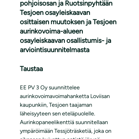
pohjoisosan ja Ruotsinpyhtään
Tesjoen osayleiskaavan
osittaisen muutoksen ja Tesjoen
aurinkovoima-alueen
osayleiskaavan osallistumis- ja
arviointisuunnitelmasta
Taustaa
EE PV 3 Oy suunnittelee
aurinkovoimavoimahanketta Loviisan
kaupunkiin, Tesjoen taajaman
läheisyyteen sen eteläpuolelle.
Aurinkopaneelikenttiä suunnitellaan
ympäröimään Tessjöträsketiä, joka on