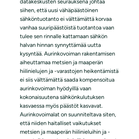
datakeskusten seurauksena johtaa
siihen, että uusi vähäpäästöinen
sähköntuotanto ei välttämättä korvaa
vanhaa suuripäästöistä tuotantoa vaan
tulee sen rinnalle kattamaan sähkön
halvan hinnan synnyttämää uutta
kysyntää. Aurinkovoiman rakentamisen
aiheuttamaa metsien ja maaperän
hiilinielujen ja -varastojen heikentämistä
ei siis välttämättä saada kompensoitua
aurinkovoiman hyödyillä vaan
kokonaisuutena sähkönkulutuksen
kasvaessa myös päästöt kasvavat.
Aurinkovoimalat on suunniteltava siten,
että niiden haitalliset vaikutukset
metsien ja maaperän hiilinieluihin ja -