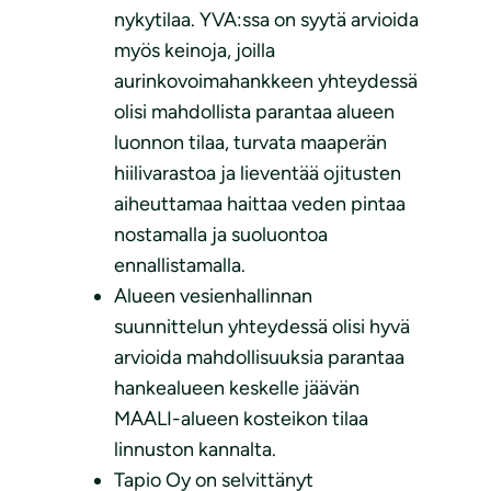
nykytilaa. YVA:ssa on syytä arvioida
myös keinoja, joilla
aurinkovoimahankkeen yhteydessä
olisi mahdollista parantaa alueen
luonnon tilaa, turvata maaperän
hiilivarastoa ja lieventää ojitusten
aiheuttamaa haittaa veden pintaa
nostamalla ja suoluontoa
ennallistamalla.
Alueen vesienhallinnan
suunnittelun yhteydessä olisi hyvä
arvioida mahdollisuuksia parantaa
hankealueen keskelle jäävän
MAALI-alueen kosteikon tilaa
linnuston kannalta.
Tapio Oy on selvittänyt