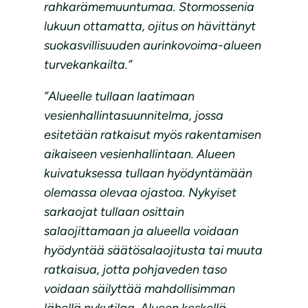
rahkarämemuuntumaa. Stormossenia
lukuun ottamatta, ojitus on hävittänyt
suokasvillisuuden aurinkovoima-alueen
turvekankailta.”
”Alueelle tullaan laatimaan
vesienhallintasuunnitelma, jossa
esitetään ratkaisut myös rakentamisen
aikaiseen vesienhallintaan. Alueen
kuivatuksessa tullaan hyödyntämään
olemassa olevaa ojastoa. Nykyiset
sarkaojat tullaan osittain
salaojittamaan ja alueella voidaan
hyödyntää säätösalaojitusta tai muuta
ratkaisua, jotta pohjaveden taso
voidaan säilyttää mahdollisimman
lähellä nykytilaa. Alueen keskellä