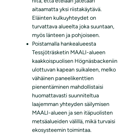
riitä, että etelään jätetään
aitaamatta yksi riistakäytävä.
Eläinten kulkuyhteydet on
turvattava alueelta joka suuntaan,
myös länteen ja pohjoiseen.
Poistamalla hankealueesta
Tessjöträsketin MAALI-alueen
kaakkoispuolisen Högnäsbackeniin
ulottuvan kapean suikaleen, melko
vähäinen paneelikenttien
pienentäminen mahdollistaisi
huomattavasti suunniteltua
laajemman yhteyden säilymisen
MAALI-alueen ja sen itäpuolisten
metsäalueiden välillä, mikä turvaisi
ekosysteemin toimintaa.