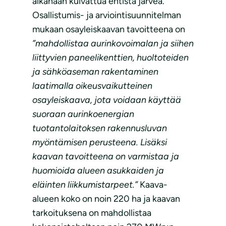
aikanaan kuivattua entistä järveä.
Osallistumis- ja arviointisuunnitelman
mukaan osayleiskaavan tavoitteena on
”mahdollistaa aurinkovoimalan ja siihen
liittyvien paneelikenttien, huoltoteiden
ja sähköaseman rakentaminen
laatimalla oikeusvaikutteinen
osayleiskaava, jota voidaan käyttää
suoraan aurinkoenergian
tuotantolaitoksen rakennusluvan
myöntämisen perusteena. Lisäksi
kaavan tavoitteena on varmistaa ja
huomioida alueen asukkaiden ja
eläinten liikkumistarpeet.”
Kaava-
alueen koko on noin 220 ha ja kaavan
tarkoituksena on mahdollistaa