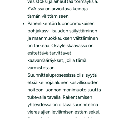
vesistöksi ja aiheuttaa törmäyksiä.
YVA:ssa on arvioitava keinoja
tämän välttämiseen.
Paneelikentän luonnonmukaisen
pohjakasvillisuuden säilyttäminen
ja maanmuokkauksen välttäminen
on tärkeää. Osayleiskaavassa on
esitettävä tarvittavat
kaavamääräykset, joilla tämä
varmistetaan.
Suunnitteluprosessissa olisi syytä
etsiä keinoja alueen kasvillisuuden
hoitoon luonnon monimuotoisuutta
tukevalla tavalla. Rakentamisen
yhteydessä on oltava suunnitelma
vieraslajien leviämisen estämiseksi.