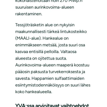
kokonaisteholtaan noin 270 MWp:n
suuruisen aurinkovoima-alueen
rakentaminen.
Tessjöträsketin alue on nykyisin
maakunnallisesti tärkeä lintukosteikko
(MAALI-alue). Hankealue on
enimmäkseen metsää, josta suuri osa
kasvaa entisillä pelloilla. Valtaosa
alueesta on ojitettua suota.
Aurinkovoima-alueen maaperä koostuu
pääosin paksusta turvekerroksesta ja
savesta. Happamien sulfaattimaiden
esiintymistodennäköisyys on suuri lähes
koko hankealueella.
YVA:ssa arvioitavat vaihtoehdot