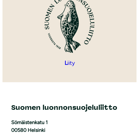
L
iity
Suomen luonnonsuojeluliitto
Sörnäistenkatu 1
00580 Helsinki