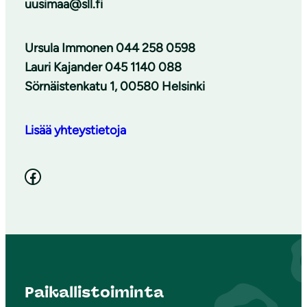
uusimaa@sll.fi
Ursula Immonen 044 258 0598
Lauri Kajander 045 1140 088
Sörnäistenkatu 1, 00580 Helsinki
Lisää yhteystietoja
Facebook
Paikallistoiminta