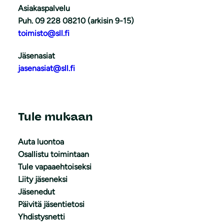
Asiakaspalvelu
Puh. 09 228 08210 (arkisin 9-15)
toimisto@sll.fi
Jäsenasiat
jasenasiat@sll.fi
Tule mukaan
Auta luontoa
Osallistu toimintaan
Tule vapaaehtoiseksi
Liity jäseneksi
Jäsenedut
Päivitä jäsentietosi
Yhdistysnetti