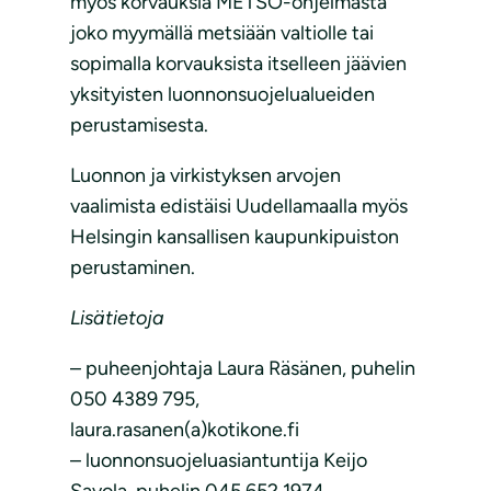
myös korvauksia METSO-ohjelmasta
joko myymällä metsiään valtiolle tai
sopimalla korvauksista itselleen jäävien
yksityisten luonnonsuojelualueiden
perustamisesta.
Luonnon ja virkistyksen arvojen
vaalimista edistäisi Uudellamaalla myös
Helsingin kansallisen kaupunkipuiston
perustaminen.
Lisätietoja
– puheenjohtaja Laura Räsänen, puhelin
050 4389 795,
laura.rasanen(a)kotikone.fi
– luonnonsuojeluasiantuntija Keijo
Savola, puhelin 045 652 1974,