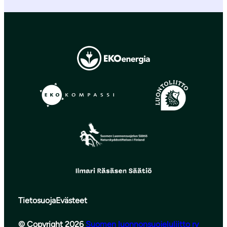
Tietosuoja
Evästeet
© Copyright 2026
Suomen luonnonsuojeluliitto ry