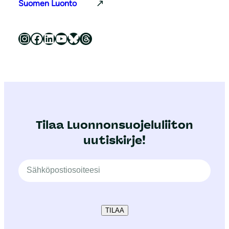
Suomen Luonto
Luonnonsuojeluliitto Instagramissa
Luonnonsuojeluliitto Facebookissa
Luonnonsuojeluliitto LinkedInissä
Luonnonsuojeluliiton YouTube-kanava
Luonnonsuojeluliitto Blueskyssa
Luonnonsuojeluliitto Threadsissa
Tilaa Luonnonsuojeluliiton
uutiskirje!
TILAA