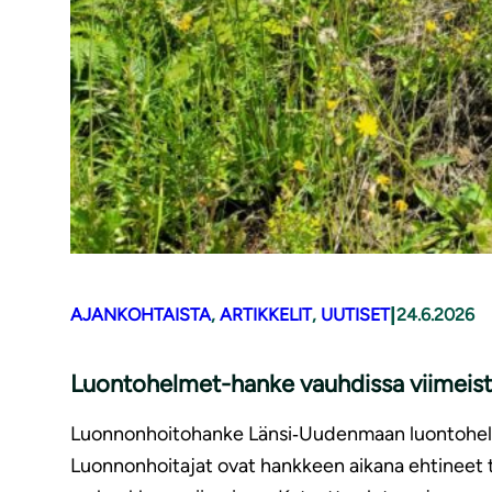
|
AJANKOHTAISTA
, 
ARTIKKELIT
, 
UUTISET
24.6.2026
Luontohelmet-hanke vauhdissa viimeist
Luonnonhoitohanke Länsi‑Uudenmaan luontohelmi
Luonnonhoitajat ovat hankkeen aikana ehtineet t