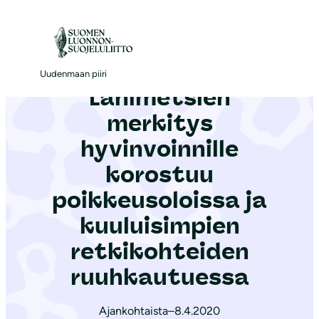
S
i
Etusivu
|
Ajankohtaista
|
Lähimetsien merkitys hyvinvoinnille korostuu poikkeusoloissa ja kuuluisimpien retkikohteiden ruuhkautuessa
i
r
Uudenmaan piiri
Lähimetsien
r
y
merkitys
s
hyvinvoinnille
i
korostuu
s
ä
poikkeusoloissa ja
l
kuuluisimpien
t
retkikohteiden
ö
ruuhkautuessa
ö
n
Ajankohtaista
–
8.4.2020