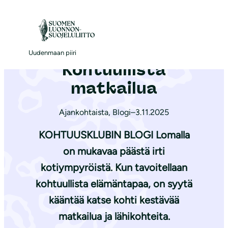
S
i
Etusivu
|
Ajankohtaista
|
Kohtuullista matkailua
i
r
Uudenmaan piiri
Kohtuullista
r
y
matkailua
s
i
Ajankohtaista
,
Blogi
–
3.11.2025
s
KOHTUUSKLUBIN BLOGI Lomalla
ä
on mukavaa päästä irti
l
kotiympyröistä. Kun tavoitellaan
t
ö
kohtuullista elämäntapaa, on syytä
ö
kääntää katse kohti kestävää
n
matkailua ja lähikohteita.