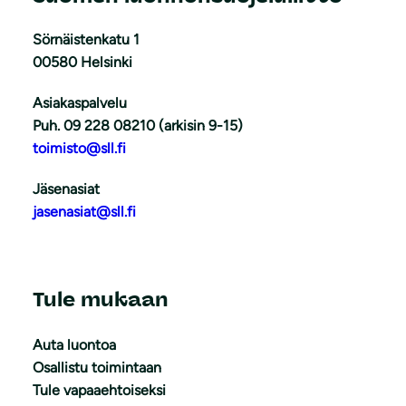
Sörnäistenkatu 1
00580 Helsinki
Asiakaspalvelu
Puh. 09 228 08210 (arkisin 9-15)
toimisto@sll.fi
Jäsenasiat
jasenasiat@sll.fi
Tule mukaan
Auta luontoa
Osallistu toimintaan
Tule vapaaehtoiseksi