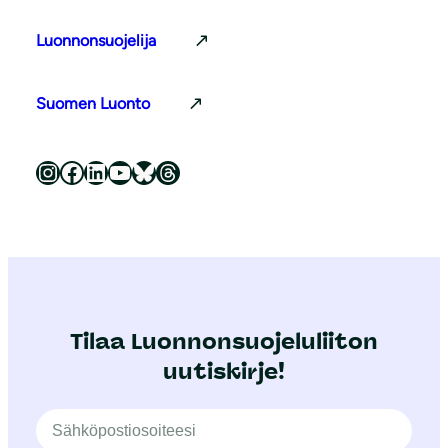
Luonnonsuojelija
Suomen Luonto
Luonnonsuojeluliitto Instagramissa
Luonnonsuojeluliitto Facebookissa
Luonnonsuojeluliitto LinkedInissä
Luonnonsuojeluliiton YouTube-kanava
Luonnonsuojeluliitto Blueskyssa
Luonnonsuojeluliitto Threadsissa
Tilaa Luonnonsuojeluliiton
uutiskirje!