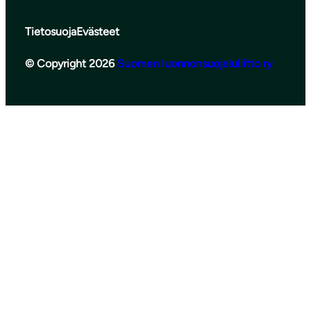
Tietosuoja
Evästeet
© Copyright 2026
Suomen luonnonsuojeluliitto ry