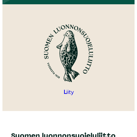
L
iity
Suomen luonnonsuojeluliitto