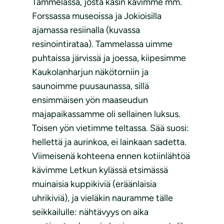
Tammelassa, josta käsin kävimme mm.
Forssassa museoissa ja Jokioisilla
ajamassa resiinalla (kuvassa
resinointirataa). Tammelassa uimme
puhtaissa järvissä ja joessa, kiipesimme
Kaukolanharjun näkötorniin ja
saunoimme puusaunassa, sillä
ensimmäisen yön maaseudun
majapaikassamme oli sellainen luksus.
Toisen yön vietimme teltassa. Sää suosi:
hellettä ja aurinkoa, ei lainkaan sadetta.
Viimeisenä kohteena ennen kotiinlähtöä
kävimme Letkun kylässä etsimässä
muinaisia kuppikiviä (eräänlaisia
uhrikiviä), ja vieläkin nauramme tälle
seikkailulle: nähtävyys on aika