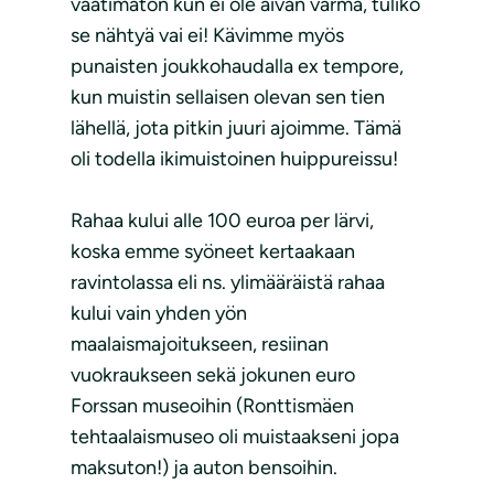
vaatimaton kun ei ole aivan varma, tuliko
se nähtyä vai ei! Kävimme myös
punaisten joukkohaudalla ex tempore,
kun muistin sellaisen olevan sen tien
lähellä, jota pitkin juuri ajoimme. Tämä
oli todella ikimuistoinen huippureissu!
Rahaa kului alle 100 euroa per lärvi,
koska emme syöneet kertaakaan
ravintolassa eli ns. ylimääräistä rahaa
kului vain yhden yön
maalaismajoitukseen, resiinan
vuokraukseen sekä jokunen euro
Forssan museoihin (Ronttismäen
tehtaalaismuseo oli muistaakseni jopa
maksuton!) ja auton bensoihin.