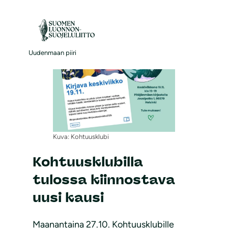
S
i
i
r
Uudenmaan piiri
r
y
s
i
s
Kuva: Kohtuusklubi
ä
l
Kohtuusklubilla
t
tulossa kiinnostava
ö
uusi kausi
ö
n
Maanantaina 27.10. Kohtuusklubille