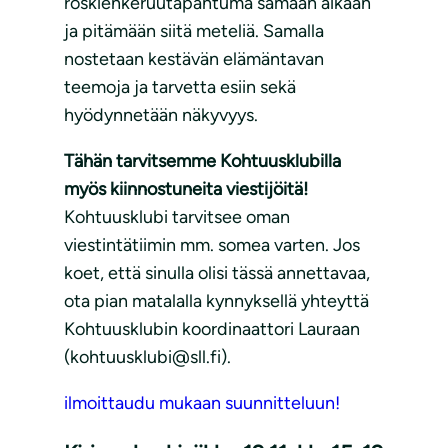
roskienkeruutapahtuma samaan aikaan
ja pitämään siitä meteliä. Samalla
nostetaan kestävän elämäntavan
teemoja ja tarvetta esiin sekä
hyödynnetään näkyvyys.
Tähän tarvitsemme Kohtuusklubilla
myös kiinnostuneita viestijöitä!
Kohtuusklubi tarvitsee oman
viestintätiimin mm. somea varten. Jos
koet, että sinulla olisi tässä annettavaa,
ota pian matalalla kynnyksellä yhteyttä
Kohtuusklubin koordinaattori Lauraan
(kohtuusklubi@sll.fi).
ilmoittaudu mukaan suunnitteluun!