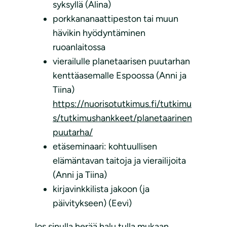
syksyllä (Alina)
porkkananaattipeston tai muun
hävikin hyödyntäminen
ruoanlaitossa
vierailulle planetaarisen puutarhan
kenttäasemalle Espoossa (Anni ja
Tiina)
https://nuorisotutkimus.fi/tutkimu
s/tutkimushankkeet/planetaarinen
puutarha/
etäseminaari: kohtuullisen
elämäntavan taitoja ja vierailijoita
(Anni ja Tiina)
kirjavinkkilista jakoon (ja
päivitykseen) (Eevi)
Jos sinulla herää halu tulla mukaan