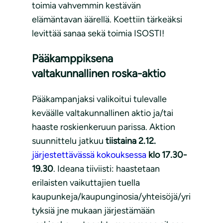
toimia vahvemmin kestävän
elämäntavan äärellä. Koettiin tärkeäksi
levittää sanaa sekä toimia ISOSTI!
Pääkamppiksena
valtakunnallinen roska-aktio
Pääkampanjaksi valikoitui tulevalle
keväälle valtakunnallinen aktio ja/tai
haaste roskienkeruun parissa. Aktion
suunnittelu jatkuu
tiistaina 2.12.
järjestettävässä kokouksessa
klo 17.30-
19.30
. Ideana tiiviisti: haastetaan
erilaisten vaikuttajien tuella
kaupunkeja/kaupunginosia/yhteisöjä/yri
tyksiä jne mukaan järjestämään