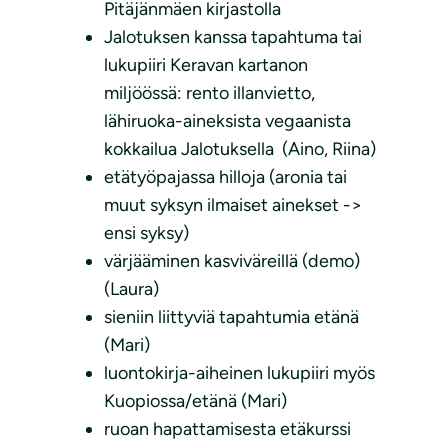
Pitäjänmäen kirjastolla
Jalotuksen kanssa tapahtuma tai
lukupiiri Keravan kartanon
miljöössä: rento illanvietto,
lähiruoka-aineksista vegaanista
kokkailua Jalotuksella (Aino, Riina)
etätyöpajassa hilloja (aronia tai
muut syksyn ilmaiset ainekset ->
ensi syksy)
värjääminen kasviväreillä (demo)
(Laura)
sieniin liittyviä tapahtumia etänä
(Mari)
luontokirja-aiheinen lukupiiri myös
Kuopiossa/etänä (Mari)
ruoan hapattamisesta etäkurssi