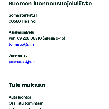
Suomen luonnonsuojeluliitto
Sörnäistenkatu 1
00580 Helsinki
Asiakaspalvelu
Puh. 09 228 08210 (arkisin 9-15)
toimisto@sll.fi
Jäsenasiat
jasenasiat@sll.fi
Tule mukaan
Auta luontoa
Osallistu toimintaan