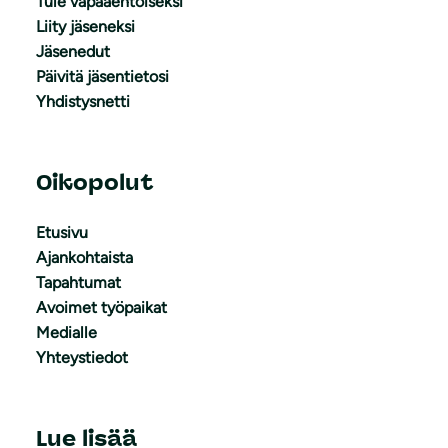
Tule vapaaehtoiseksi
Liity jäseneksi
Jäsenedut
Päivitä jäsentietosi
Yhdistysnetti
Oikopolut
Etusivu
Ajankohtaista
Tapahtumat
Avoimet työpaikat
Medialle
Yhteystiedot
Lue lisää