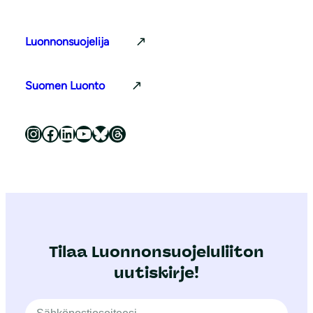
Luonnonsuojelija
Suomen Luonto
Luonnonsuojeluliitto Instagramissa
Luonnonsuojeluliitto Facebookissa
Luonnonsuojeluliitto LinkedInissä
Luonnonsuojeluliiton YouTube-kanava
Luonnonsuojeluliitto Blueskyssa
Luonnonsuojeluliitto Threadsissa
Tilaa Luonnonsuojeluliiton
uutiskirje!