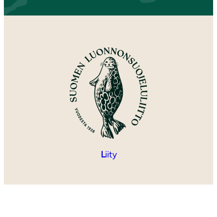
L
iity