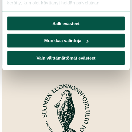
kerätty, kun olet käyttänyt heidän palvelujaan.
Pohjois-Karjala
Pohjois-Pohjanmaa
Pohjois-Savo
Salli evästeet
Satakunta
Uusimaa
Muokkaa valintoja
Varsinais-Suomi
Vain välttämättömät evästeet