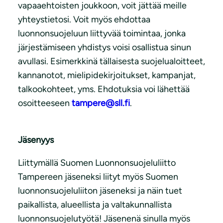
vapaaehtoisten joukkoon, voit jättää meille
yhteystietosi. Voit myös ehdottaa
luonnonsuojeluun liittyvää toimintaa, jonka
järjestämiseen yhdistys voisi osallistua sinun
avullasi. Esimerkkinä tällaisesta suojelualoitteet,
kannanotot, mielipidekirjoitukset, kampanjat,
talkookohteet, yms. Ehdotuksia voi lähettää
osoitteeseen
tampere@sll.fi
.
Jäsenyys
Liittymällä Suomen Luonnonsuojeluliitto
Tampereen jäseneksi liityt myös Suomen
luonnonsuojeluliiton jäseneksi ja näin tuet
paikallista, alueellista ja valtakunnallista
luonnonsuojelutyötä! Jäsenenä sinulla myös