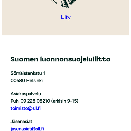
L
iity
Suomen luonnonsuojeluliitto
Sörnäistenkatu 1
00580 Helsinki
Asiakaspalvelu
Puh. 09 228 08210 (arkisin 9-15)
toimisto@sll.fi
Jäsenasiat
jasenasiat@sll.fi