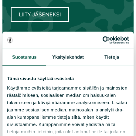
LIITY JÄSENEKSI
Suomen luonnonsuojeluliiton
piirit
Suostumus
Yksityiskohdat
Tietoja
Etelä-Häme
Etelä-Karjala
Tämä sivusto käyttää evästeitä
Etelä-Savo
Käytämme evästeitä tarjoamamme sisällön ja mainosten
Kainuu
räätälöimiseen, sosiaalisen median ominaisuuksien
Keski-Suomi
tukemiseen ja kävijämäärämme analysoimiseen. Lisäksi
Kymenlaakso
jaamme sosiaalisen median, mainosalan ja analytiikka-
Lappi
alan kumppaneillemme tietoja siitä, miten käytät
Pirkanmaa
sivustoamme. Kumppanimme voivat yhdistää näitä
tietoja muihin tietoihin, joita olet antanut heille tai joita on
Pohjanmaa