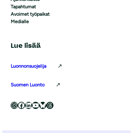
Tapahtumat
Avoimet työpaikat
Medialle
Lue lisää
Luonnonsuojelija
Suomen Luonto
Luonnonsuojeluliitto Instagramissa
Luonnonsuojeluliitto Facebookissa
Luonnonsuojeluliitto LinkedInissä
Luonnonsuojeluliiton YouTube-kanava
Luonnonsuojeluliitto Blueskyssa
Luonnonsuojeluliitto Threadsissa