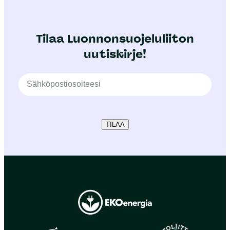
Tilaa Luonnonsuojeluliiton
uutiskirje!
TILAA