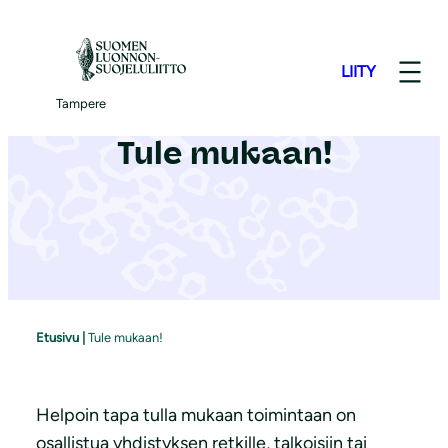
S
i
LIITY
i
r
Tampere
r
Tule mukaan!
y
s
i
s
ä
l
t
Etusivu
|
Tule mukaan!
ö
ö
n
Helpoin tapa tulla mukaan toimintaan on
osallistua yhdistyksen retkille, talkoisiin tai