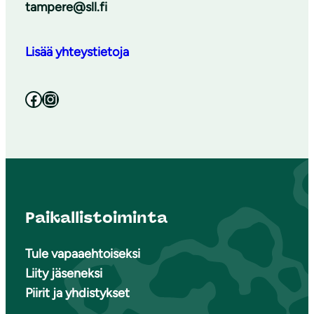
tampere@sll.fi
Lisää yhteystietoja
Facebook
Instagram
Paikallistoiminta
Tule vapaaehtoiseksi
Liity jäseneksi
Piirit ja yhdistykset