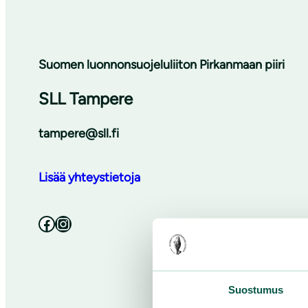
Suomen luonnonsuojeluliiton Pirkanmaan piiri
SLL Tampere
tampere@sll.fi
Lisää yhteystietoja
Facebook
Instagram
Suostumus