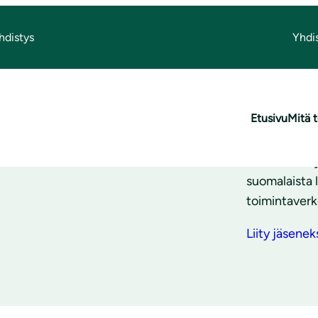
hdistys
Yhdi
Liit
Etusivu
Mitä
Luonnonsuoje
suomalaista 
toimintaverk
Liity jäsenek