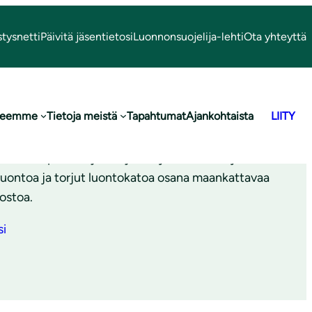
stysnetti
Päivitä jäsentietosi
Luonnonsuojelija-lehti
Ota yhteyttä
y jäseneksi
 teemme
Tietoja meistä
Tapahtumat
Ajankohtaista
LIITY
luliiton paikallisyhdistyksen jäsenenä suojelet
luontoa ja torjut luontokatoa osana maankattavaa
ostoa.
si