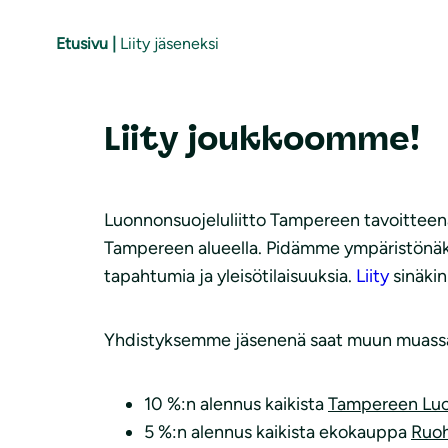
Etusivu
|
Liity jäseneksi
Liity joukkoomme!
Luonnonsuojeluliitto Tampereen tavoitteena
Tampereen alueella. Pidämme ympäristönäkök
tapahtumia ja yleisötilaisuuksia.
Liity
sinäki
Yhdistyksemme jäsenenä saat muun muassa
10 %:n alennus kaikista
Tampereen Lu
5 %:n alennus kaikista ekokauppa
Ruo