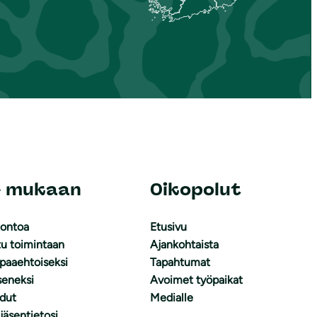
e mukaan
Oikopolut
uontoa
Etusivu
tu toimintaan
Ajankohtaista
apaaehtoiseksi
Tapahtumat
äseneksi
Avoimet työpaikat
dut
Medialle
 jäsentietosi