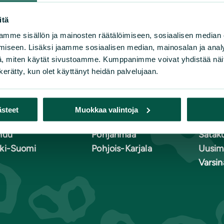
itä
mme sisällön ja mainosten räätälöimiseen, sosiaalisen median
iseen. Lisäksi jaamme sosiaalisen median, mainosalan ja analy
, miten käytät sivustoamme. Kumppanimme voivat yhdistää näitä t
n luonnonsuojeluliiton piirit
n kerätty, kun olet käyttänyt heidän palvelujaan.
lä-Häme
Kymenlaakso
Pohjoi
lä-Karjala
Lappi
Pohja
ästeet
Muokkaa valintoja
lä-Savo
Pirkanmaa
Pohjo
nuu
Pohjanmaa
Satak
ki-Suomi
Pohjois-Karjala
Uusim
Varsi