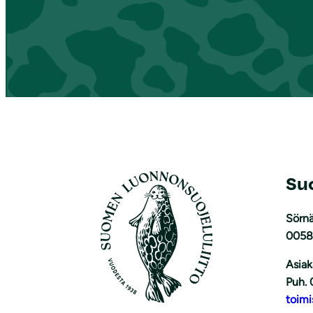
Su
Sörnä
0058
Asiak
Puh. 
toimi