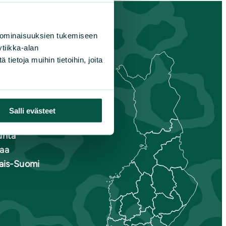
 ominaisuuksien tukemiseen
tiikka-alan
ietoja muihin tietoihin, joita
s-
nmaa
Salli evästeet
is-Savo
unta
aa
nais-Suomi