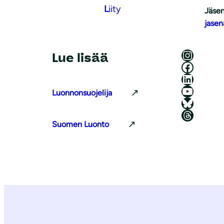
L
iity
Jäsen
jasen
Luonnonsuojeluliitto Instagramissa
Lue lisää
Luonnonsuojeluliitto Facebookissa
Luonnonsuojeluliitto LinkedInissä
Luonnonsuojeluliiton YouTube-kanava
Luonnonsuojelija
Luonnonsuojeluliitto Blueskyssa
Luonnonsuojeluliitto Threadsissa
Suomen Luonto