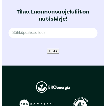
Tilaa Luonnonsuojeluliiton
uutiskirje!
TILAA