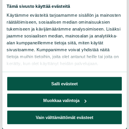
LIITY JÄSENEKSI
Tämä sivusto käyttää evästeitä
Käytämme evästeitä tarjoamamme sisällön ja mainosten
räätälöimiseen, sosiaalisen median ominaisuuksien
tukemiseen ja kävijämäärämme analysoimiseen. Lisäksi
Suomen luonnonsuojeluliiton
jaamme sosiaalisen median, mainosalan ja analytiikka-
piirit
alan kumppaneillemme tietoja siitä, miten käytät
sivustoamme. Kumppanimme voivat yhdistää näitä
Etelä-Häme
tietoja muihin tietoihin, joita olet antanut heille tai joita on
Etelä-Karjala
kerätty, kun olet käyttänyt heidän palvelujaan.
Etelä-Savo
Kainuu
Salli evästeet
Keski-Suomi
Kymenlaakso
Muokkaa valintoja
Lappi
Pirkanmaa
Vain välttämättömät evästeet
Pohjanmaa
Pohjois-Karjala