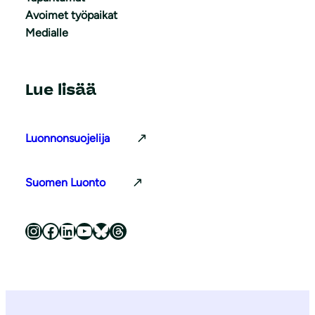
Avoimet työpaikat
Medialle
Lue lisää
Luonnonsuojelija
Suomen Luonto
Luonnonsuojeluliitto Instagramissa
Luonnonsuojeluliitto Facebookissa
Luonnonsuojeluliitto LinkedInissä
Luonnonsuojeluliiton YouTube-kanava
Luonnonsuojeluliitto Blueskyssa
Luonnonsuojeluliitto Threadsissa