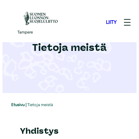
S
i
LIITY
i
r
Tampere
r
Tietoja meistä
y
s
i
s
ä
l
t
Etusivu
|
Tietoja meistä
ö
ö
n
Yhdistys