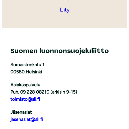
L
iity
Suomen luonnonsuojeluliitto
Sörnäistenkatu 1
00580 Helsinki
Asiakaspalvelu
Puh. 09 228 08210 (arkisin 9-15)
toimisto@sll.fi
Jäsenasiat
jasenasiat@sll.fi