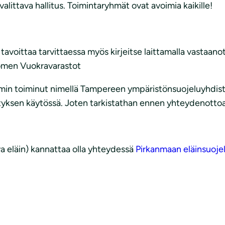
ittava hallitus. Toimintaryhmät ovat avoimia kaikille!
t tavoittaa tarvittaessa myös kirjeitse laittamalla vasta
uomen Vuokravarastot
n toiminut nimellä Tampereen ympäristönsuojeluyhdistys
yksen käytössä. Joten tarkistathan ennen yhteydenottoasi
va eläin) kannattaa olla yhteydessä
Pirkanmaan eläinsuoje