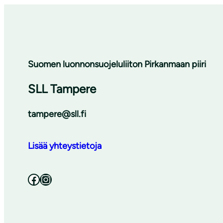
Suomen luonnonsuojeluliiton Pirkanmaan piiri
SLL Tampere
tampere@sll.fi
Lisää yhteystietoja
Facebook
Instagram