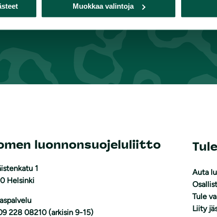
ästeet
Muokkaa valintoja
omen luonnonsuojeluliitto
Tul
istenkatu 1
Auta l
0 Helsinki
Osallis
Tule v
aspalvelu
Liity j
09 228 08210 (arkisin 9-15)