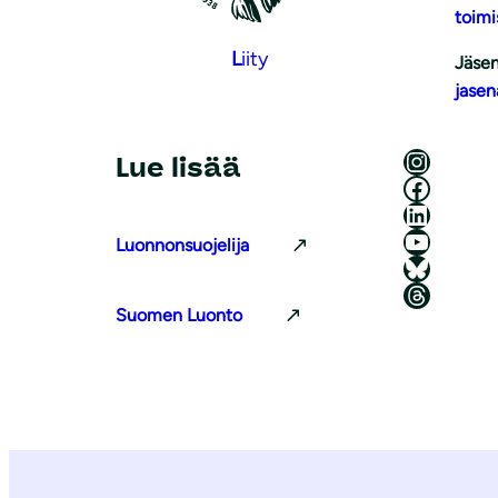
toimi
L
iity
Jäsen
jasen
Luonnonsuojeluliitto Instagramissa
Lue lisää
Luonnonsuojeluliitto Facebookissa
Luonnonsuojeluliitto LinkedInissä
Luonnonsuojeluliiton YouTube-kanava
Luonnonsuojelija
Luonnonsuojeluliitto Blueskyssa
Luonnonsuojeluliitto Threadsissa
Suomen Luonto