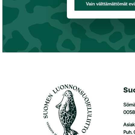
Vain välttämättömät ev
Su
Sörnä
0058
Asiak
Puh. 