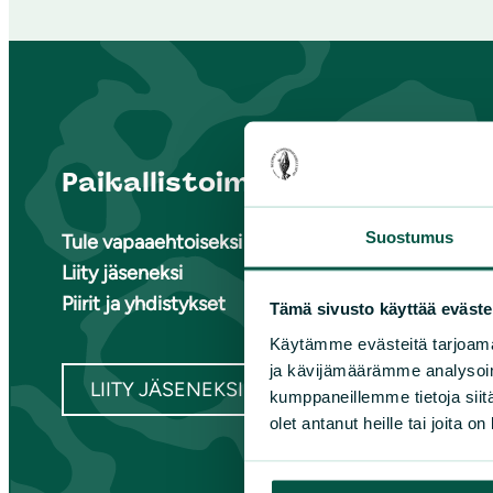
Paikallistoiminta
Suome
Suostumus
Tule vapaaehtoiseksi
Ete
Liity jäseneksi
Ete
Piirit ja yhdistykset
Ete
Tämä sivusto käyttää eväste
Kai
Käytämme evästeitä tarjoama
Kes
ja kävijämäärämme analysoim
LIITY JÄSENEKSI
kumppaneillemme tietoja siitä
olet antanut heille tai joita o