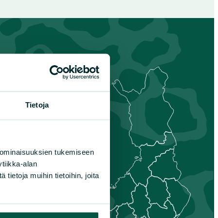
Tietoja
s-
nmaa
is-Savo
unta
 ominaisuuksien tukemiseen
aa
tiikka-alan
nais-Suomi
ietoja muihin tietoihin, joita