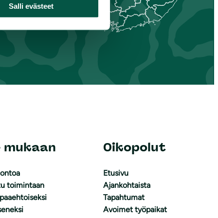
Salli evästeet
e mukaan
Oikopolut
uontoa
Etusivu
tu toimintaan
Ajankohtaista
apaaehtoiseksi
Tapahtumat
äseneksi
Avoimet työpaikat