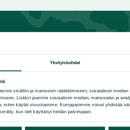
n luonnonsuojeluliiton piirit
Yksityiskohdat
lä-Häme
Kymenlaakso
Pohjoi
lä-Karjala
Lappi
Pohja
lä-Savo
Pirkanmaa
Pohjo
itä
nuu
Pohjanmaa
Satak
mme sisällön ja mainosten räätälöimiseen, sosiaalisen median
ki-Suomi
Pohjois-Karjala
Uusim
iseen. Lisäksi jaamme sosiaalisen median, mainosalan ja analy
Varsi
, miten käytät sivustoamme. Kumppanimme voivat yhdistää näitä t
n kerätty, kun olet käyttänyt heidän palvelujaan.