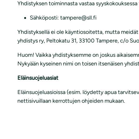
Yhdistyksen toiminnasta vastaa syyskokouksessa val
Sähköposti: tampere@sll.fi
Yhdistyksellä ei ole käyntiosoitetta, mutta meidä
yhdistys ry, Peltokatu 31, 33100 Tampere, c/o S
Huom! Vaikka yhdistyksemme on joskus aikaisemmi
Nykyään kyseinen nimi on toisen itsenäisen yhdist
Eläinsuojeluasiat
Eläinsuojeluasioissa (esim. löydetty apua tarvitse
nettisivuillaan kerrottujen ohjeiden mukaan.