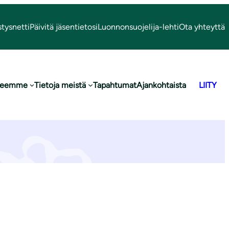
stysnetti
Päivitä jäsentietosi
Luonnonsuojelija-lehti
Ota yhteyttä
 teemme
Tietoja meistä
Tapahtumat
Ajankohtaista
LIITY