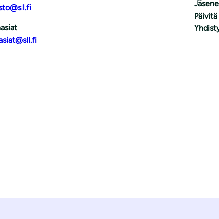
Jäsene
sto@sll.fi
Päivitä
asiat
Yhdisty
asiat@sll.fi