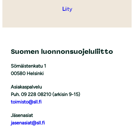
L
iity
Suomen luonnonsuojeluliitto
Sörnäistenkatu 1
00580 Helsinki
Asiakaspalvelu
Puh. 09 228 08210 (arkisin 9-15)
toimisto@sll.fi
Jäsenasiat
jasenasiat@sll.fi