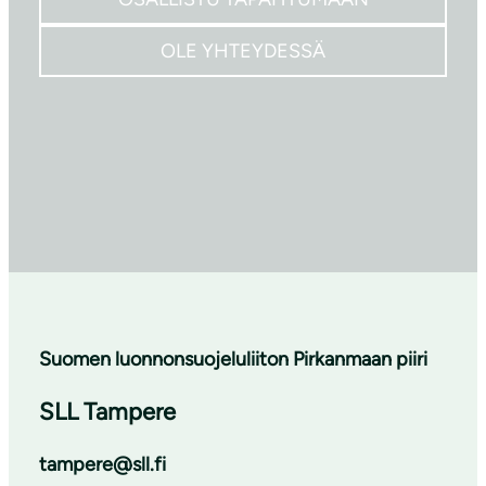
OLE YHTEYDESSÄ
Suomen luonnonsuojeluliiton Pirkanmaan piiri
SLL Tampere
tampere@sll.fi