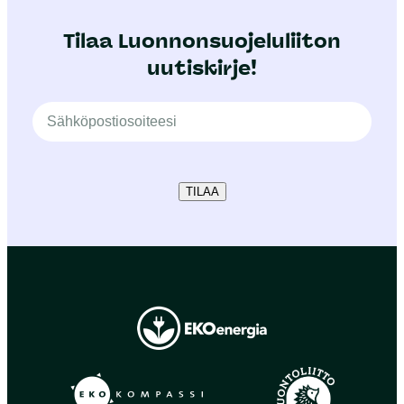
Tilaa Luonnonsuojeluliiton
uutiskirje!
TILAA