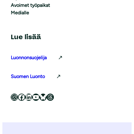
Avoimet työpaikat
Medialle
Lue lisää
Luonnonsuojelija
Suomen Luonto
Luonnonsuojeluliitto Instagramissa
Luonnonsuojeluliitto Facebookissa
Luonnonsuojeluliitto LinkedInissä
Luonnonsuojeluliiton YouTube-kanava
Luonnonsuojeluliitto Blueskyssa
Luonnonsuojeluliitto Threadsissa