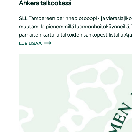
Ahkera talkookesä
SLL Tampereen perinnebiotooppi- ja vieraslajik
muutamilla pienemmillä luonnonhoitokäynneillä. Vi
parhaiten kartalla talkoiden sähköpostilistalla Aj
LUE LISÄÄ