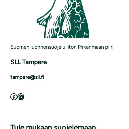
Suomen luonnonsuojeluliiton Pirkanmaan piiri
SLL Tampere
tampere@sll.fi
Facebook
Instagram
Tule mukaan suojelemaan