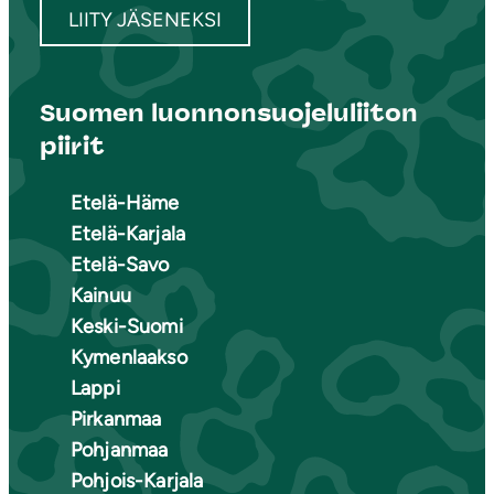
LIITY JÄSENEKSI
Suomen luonnonsuojeluliiton
piirit
Etelä-Häme
Etelä-Karjala
Etelä-Savo
Kainuu
Keski-Suomi
Kymenlaakso
Lappi
Pirkanmaa
Pohjanmaa
Pohjois-Karjala