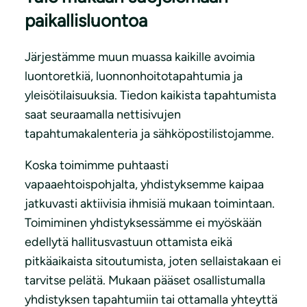
paikallisluontoa
Järjestämme muun muassa kaikille avoimia
luontoretkiä, luonnonhoitotapahtumia ja
yleisötilaisuuksia. Tiedon kaikista tapahtumista
saat seuraamalla nettisivujen
tapahtumakalenteria ja sähköpostilistojamme.
Koska toimimme puhtaasti
vapaaehtoispohjalta, yhdistyksemme kaipaa
jatkuvasti aktiivisia ihmisiä mukaan toimintaan.
Toimiminen yhdistyksessämme ei myöskään
edellytä hallitusvastuun ottamista eikä
pitkäaikaista sitoutumista, joten sellaistakaan ei
tarvitse pelätä. Mukaan pääset osallistumalla
yhdistyksen tapahtumiin tai ottamalla yhteyttä