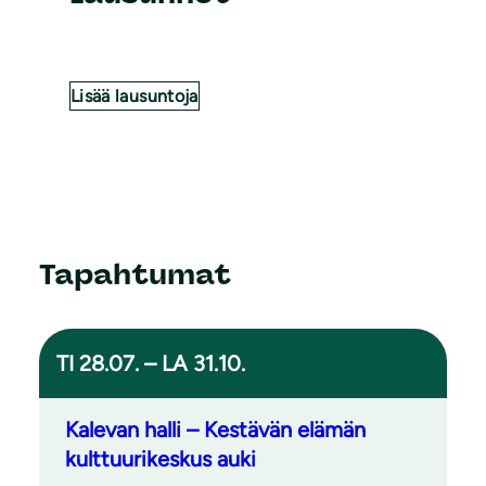
Lisää lausuntoja
Tapahtumat
TI 28.07. – LA 31.10.
Kalevan halli – Kestävän elämän
kulttuurikeskus auki