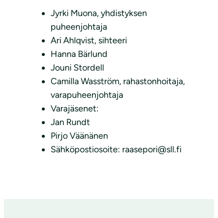
Jyrki Muona, yhdistyksen
puheenjohtaja
Ari Ahlqvist, sihteeri
Hanna Bärlund
Jouni Stordell
Camilla Wasström, rahastonhoitaja,
varapuheenjohtaja
Varajäsenet:
Jan Rundt
Pirjo Väänänen
Sähköpostiosoite: raasepori@sll.fi