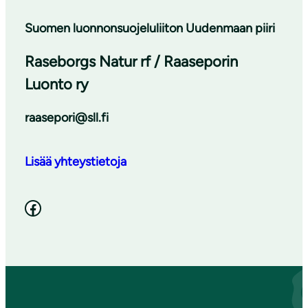
Suomen luonnonsuojeluliiton Uudenmaan piiri
Raseborgs Natur rf / Raaseporin
Luonto ry
raasepori@sll.fi
Lisää yhteystietoja
Facebook