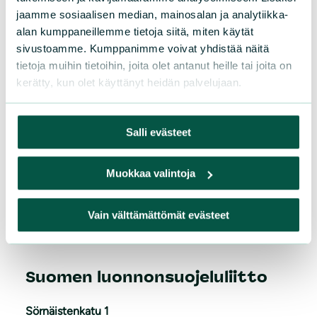
jaamme sosiaalisen median, mainosalan ja analytiikka-
alan kumppaneillemme tietoja siitä, miten käytät
sivustoamme. Kumppanimme voivat yhdistää näitä
tietoja muihin tietoihin, joita olet antanut heille tai joita on
kerätty, kun olet käyttänyt heidän palvelujaan.
Salli evästeet
Muokkaa valintoja
L
iity
Vain välttämättömät evästeet
Suomen luonnonsuojeluliitto
Sörnäistenkatu 1