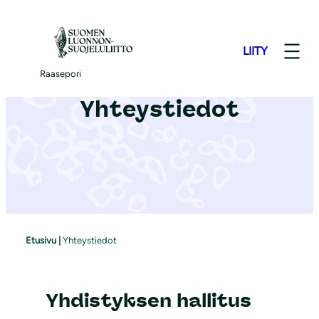
S
i
LIITY
i
r
Raasepori
r
Yhteystiedot
y
s
i
s
ä
l
t
Etusivu
|
Yhteystiedot
ö
ö
n
Yhdistyksen hallitus