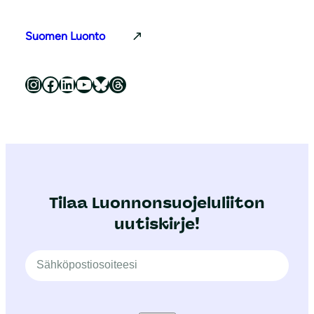
Suomen Luonto
Luonnonsuojeluliitto Instagramissa
Luonnonsuojeluliitto Facebookissa
Luonnonsuojeluliitto LinkedInissä
Luonnonsuojeluliiton YouTube-kanava
Luonnonsuojeluliitto Blueskyssa
Luonnonsuojeluliitto Threadsissa
Tilaa Luonnonsuojeluliiton
uutiskirje!