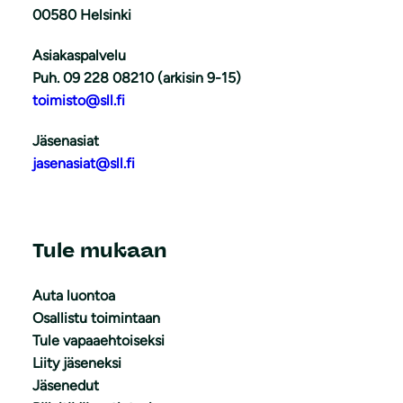
00580 Helsinki
Asiakaspalvelu
Puh. 09 228 08210 (arkisin 9-15)
toimisto@sll.fi
Jäsenasiat
jasenasiat@sll.fi
Tule mukaan
Auta luontoa
Osallistu toimintaan
Tule vapaaehtoiseksi
Liity jäseneksi
Jäsenedut