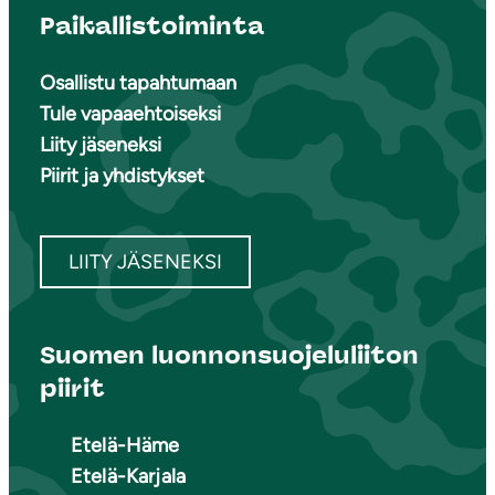
Paikallistoiminta
Osallistu tapahtumaan
Tule vapaaehtoiseksi
Liity jäseneksi
Piirit ja yhdistykset
LIITY JÄSENEKSI
Suomen luonnonsuojeluliiton
piirit
Etelä-Häme
Etelä-Karjala