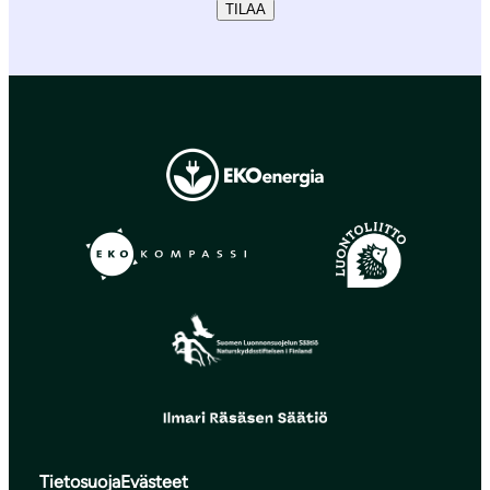
TILAA
Tietosuoja
Evästeet