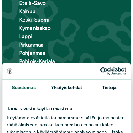
Etelä-Savo
Kainuu
Keski-Suomi
Kymenlaakso
Lappi
Pirkanmaa
Pohjanmaa
Pohjois-Karjala
Pohjois-Pohjanmaa
Pohjois-Savo
Satakunta
Suostumus
Yksityiskohdat
Tietoja
Uusimaa
Varsinais-Suomi
Tämä sivusto käyttää evästeitä
Käytämme evästeitä tarjoamamme sisällön ja mainosten
räätälöimiseen, sosiaalisen median ominaisuuksien
tukemiseen ja kävijämäärämme analysoimiseen. Lisäksi