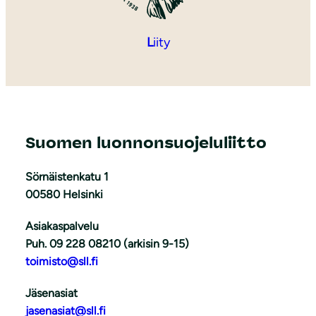
L
iity
Suomen luonnonsuojeluliitto
Sörnäistenkatu 1
00580 Helsinki
Asiakaspalvelu
Puh. 09 228 08210 (arkisin 9-15)
toimisto@sll.fi
Jäsenasiat
jasenasiat@sll.fi