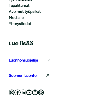
Tapahtumat
Avoimet työpaikat
Medialle
Yhteystiedot
Lue lisää
Luonnonsuojelija
Suomen Luonto
Luonnonsuojeluliitto Instagramissa
Luonnonsuojeluliitto Facebookissa
Luonnonsuojeluliitto LinkedInissä
Luonnonsuojeluliiton YouTube-kanava
Luonnonsuojeluliitto Blueskyssa
Luonnonsuojeluliitto Threadsissa