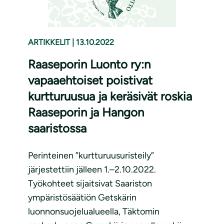
ARTIKKELIT
|
13.10.2022
Raaseporin Luonto ry:n
vapaaehtoiset poistivat
kurtturuusua ja keräsivät roskia
Raaseporin ja Hangon
saaristossa
Perinteinen ”kurtturuusuristeily”
järjestettiin jälleen 1.–2.10.2022.
Työkohteet sijaitsivat Saariston
ympäristösäätiön Getskärin
luonnonsuojelualueella, Täktomin