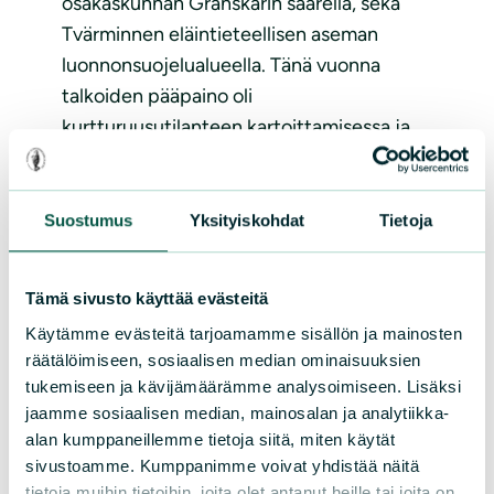
osakaskunnan Granskärin saarella, sekä
Tvärminnen eläintieteellisen aseman
luonnonsuojelualueella. Tänä vuonna
talkoiden pääpaino oli
kurtturuusutilanteen kartoittamisessa ja
talkoolaiset tarkastivat...
Lue lisää
Suostumus
Yksityiskohdat
Tietoja
Tämä sivusto käyttää evästeitä
Käytämme evästeitä tarjoamamme sisällön ja mainosten
räätälöimiseen, sosiaalisen median ominaisuuksien
tukemiseen ja kävijämäärämme analysoimiseen. Lisäksi
jaamme sosiaalisen median, mainosalan ja analytiikka-
alan kumppaneillemme tietoja siitä, miten käytät
UUTISET
|
30.03.2021
sivustoamme. Kumppanimme voivat yhdistää näitä
tietoja muihin tietoihin, joita olet antanut heille tai joita on