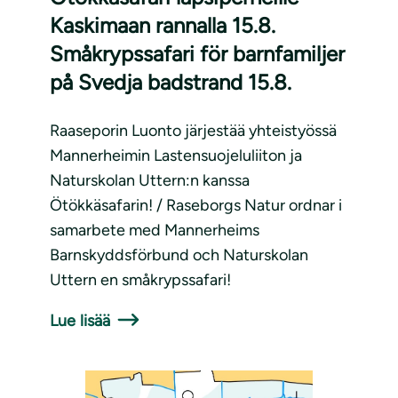
Kaskimaan rannalla 15.8.
Småkrypssafari för barnfamiljer
på Svedja badstrand 15.8.
Raaseporin Luonto järjestää yhteistyössä
Mannerheimin Lastensuojeluliiton ja
Naturskolan Uttern:n kanssa
Ötökkäsafarin! / Raseborgs Natur ordnar i
samarbete med Mannerheims
Barnskyddsförbund och Naturskolan
Uttern en småkrypssafari!
Lue lisää