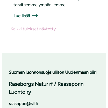
tarvitsemme ympärillemme...
Lue lisää
Kaikki tulokset näytetty
Suomen luonnonsuojeluliiton Uudenmaan piiri
Raseborgs Natur rf / Raaseporin
Luonto ry
raasepori@sll.fi