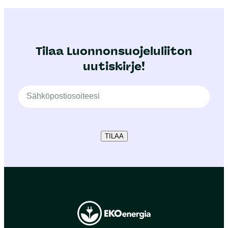
Tilaa Luonnonsuojeluliiton
uutiskirje!
TILAA