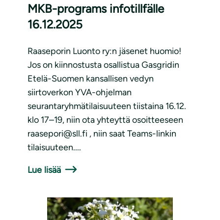
MKB-programs infotillfälle
16.12.2025
Raaseporin Luonto ry:n jäsenet huomio!
Jos on kiinnostusta osallistua Gasgridin
Etelä-Suomen kansallisen vedyn
siirtoverkon YVA-ohjelman
seurantaryhmätilaisuuteen tiistaina 16.12.
klo 17–19, niin ota yhteyttä osoitteeseen
raasepori@sll.fi , niin saat Teams-linkin
tilaisuuteen....
Lue lisää