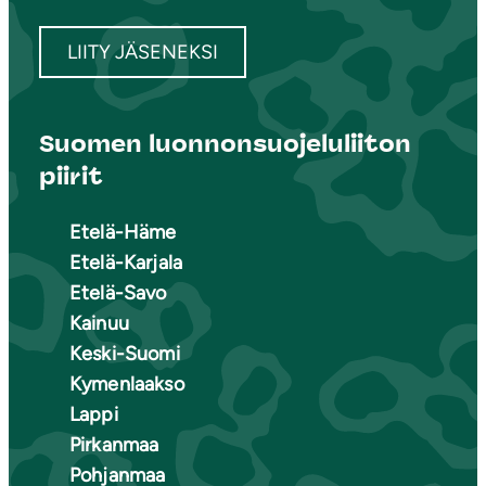
LIITY JÄSENEKSI
Suomen luonnonsuojeluliiton
piirit
Etelä-Häme
Etelä-Karjala
Etelä-Savo
Kainuu
Keski-Suomi
Kymenlaakso
Lappi
Pirkanmaa
Pohjanmaa