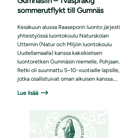
Gumnäsiin – Tvåspråkig
sommerutflykt till Gumnäs
Kesäkuun alussa Raaseporin luonto järjesti
yhteistyössä luontokoulu Naturskolan
Utternin (Natur och Miljön luontokoulu
Uudellamaalla) kanssa kaksikielisen
luontoretken Gumnäsin niemelle, Pohjaan.
Retki oli suunnattu 5–10-vuotiaille lapsille,
jotka osallistuivat oman aikuisen kanssa....
Lue lisää