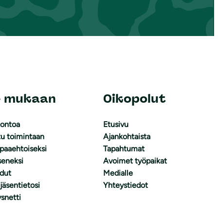
e mukaan
Oikopolut
uontoa
Etusivu
tu toimintaan
Ajankohtaista
apaaehtoiseksi
Tapahtumat
äseneksi
Avoimet työpaikat
dut
Medialle
 jäsentietosi
Yhteystiedot
snetti