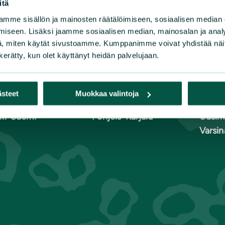
itä
mme sisällön ja mainosten räätälöimiseen, sosiaalisen median
n luonnonsuojeluliiton piirit
iseen. Lisäksi jaamme sosiaalisen median, mainosalan ja analy
, miten käytät sivustoamme. Kumppanimme voivat yhdistää näitä t
n kerätty, kun olet käyttänyt heidän palvelujaan.
lä-Häme
Kymenlaakso
Pohjoi
lä-Karjala
Lappi
Pohja
lä-Savo
Pirkanmaa
Pohjo
ästeet
Muokkaa valintoja
nuu
Pohjanmaa
Satak
ki-Suomi
Pohjois-Karjala
Uusim
Varsi