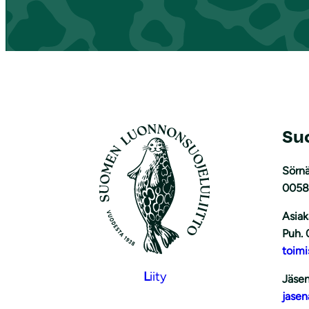
Su
Sörnä
0058
Asiak
Puh. 
toimi
L
iity
Jäsen
jasen