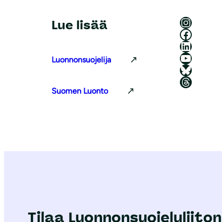
Luonnonsuojeluliitto Instagramissa
Lue lisää
Luonnonsuojeluliitto Facebookissa
Luonnonsuojeluliitto LinkedInissä
Luonnonsuojeluliiton YouTube-kanava
Luonnonsuojelija
Luonnonsuojeluliitto Blueskyssa
Luonnonsuojeluliitto Threadsissa
Suomen Luonto
Tilaa Luonnonsuojeluliiton