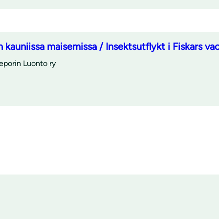
n kauniissa maisemissa / Insektsutflykt i Fiskars v
seporin Luonto ry