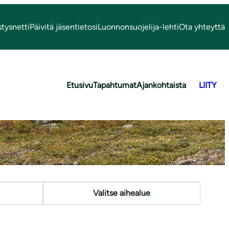
stysnetti
Päivitä jäsentietosi
Luonnonsuojelija-lehti
Ota yhteyttä
ri
Etusivu
Tapahtumat
Ajankohtaista
LIITY