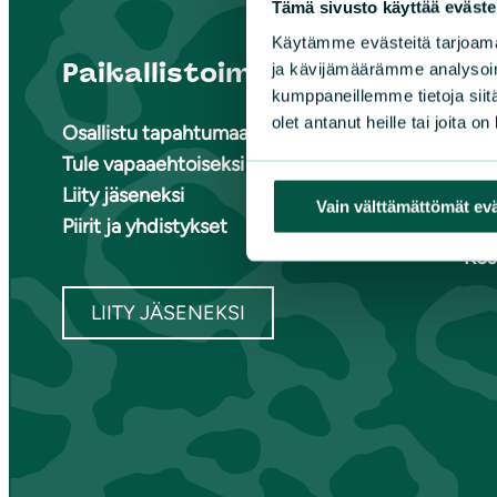
Tämä sivusto käyttää eväste
Käytämme evästeitä tarjoama
Paikallistoiminta
Suome
ja kävijämäärämme analysoim
kumppaneillemme tietoja siitä
olet antanut heille tai joita o
Osallistu tapahtumaan
Ete
Tule vapaaehtoiseksi
Ete
Liity jäseneksi
Ete
Vain välttämättömät ev
Piirit ja yhdistykset
Kai
Kes
LIITY JÄSENEKSI