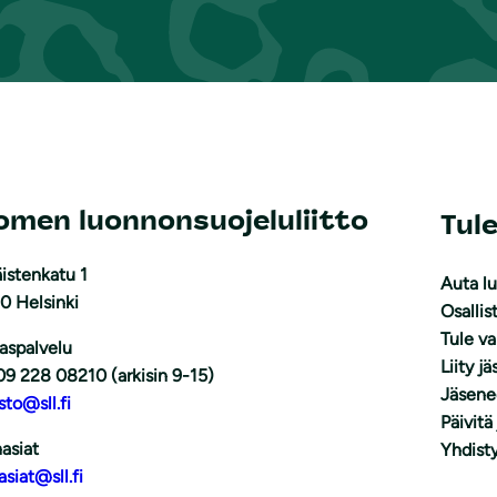
omen luonnonsuojeluliitto
Tul
istenkatu 1
Auta l
0 Helsinki
Osallis
Tule v
aspalvelu
Liity j
09 228 08210 (arkisin 9-15)
Jäsene
sto@sll.fi
Päivitä
asiat
Yhdisty
asiat@sll.fi