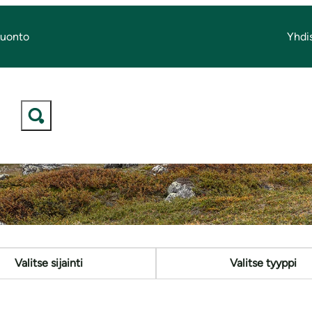
Luonto
Yhdi
apahtumakalente