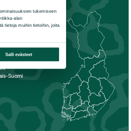
 ominaisuuksien tukemiseen
tiikka-alan
ietoja muihin tietoihin, joita
s-
nmaa
is-Savo
Salli evästeet
unta
aa
nais-Suomi