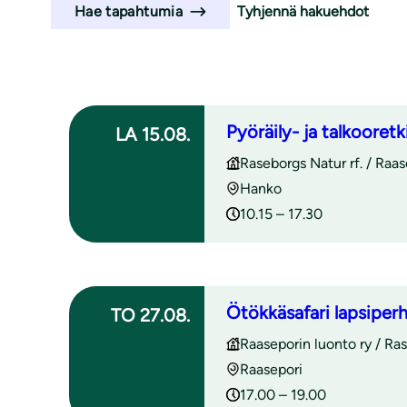
l
Tyhjennä hakuehdot
Hae tapahtumia
i
Haun tulokset
Pyöräily- ja talkooret
LA 15.08.
Raseborgs Natur rf. / Raa
Hanko
10.15 – 17.30
Ötökkäsafari lapsiperh
TO 27.08.
Raaseporin luonto ry / Ras
Raasepori
17.00 – 19.00