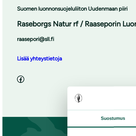
Suomen luonnonsuojeluliiton Uudenmaan piiri
Raseborgs Natur rf / Raaseporin Luo
raasepori@sll.fi
Lisää yhteystietoja
Facebook
Suostumus