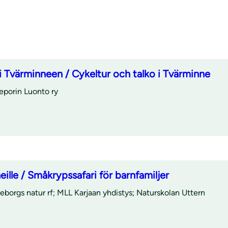
ki Tvärminneen / Cykeltur och talko i Tvärminne
seporin Luonto ry
eille / Småkrypssafari för barnfamiljer
eborgs natur rf; MLL Karjaan yhdistys; Naturskolan Uttern