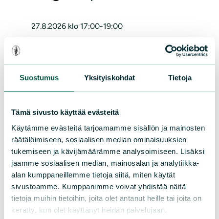
27.8.2026 klo 17:00-19:00
Järjestävä yhdistys
Suostumus
Yksityiskohdat
Tietoja
Raaseporin luonto ry / Raseborgs natur rf;
MLL Karjaan yhdistys; Naturskolan Uttern
Tämä sivusto käyttää evästeitä
Lisätiedot
Käytämme evästeitä tarjoamamme sisällön ja mainosten
räätälöimiseen, sosiaalisen median ominaisuuksien
tukemiseen ja kävijämäärämme analysoimiseen. Lisäksi
raasepori@sll.fi
jaamme sosiaalisen median, mainosalan ja analytiikka-
alan kumppaneillemme tietoja siitä, miten käytät
sivustoamme. Kumppanimme voivat yhdistää näitä
Lisää kalenteriin
tietoja muihin tietoihin, joita olet antanut heille tai joita on
kerätty, kun olet käyttänyt heidän palvelujaan.