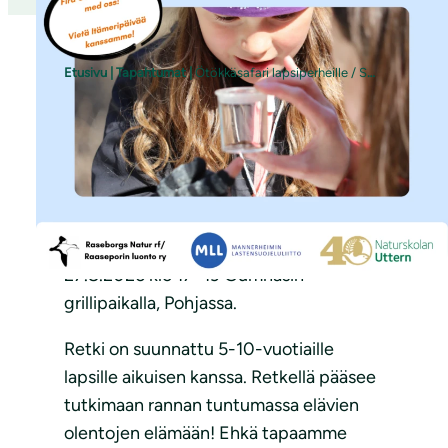
Etusivu
|
Tapahtumat
|
Ötökkäsafari lapsiperheille / Småkrypssafari för barnfamiljer
Raaseporin Luonto järjestää
yhteistyössä MLL Karjaan yhdistyksen ja
Naturskolan Uttern:n kanssa
Ötökkäsafarin! Ajankohtana to
27.8.2026 klo 17–19 Gumnäsin
grillipaikalla, Pohjassa.
Retki on suunnattu 5-10-vuotiaille
lapsille aikuisen kanssa. Retkellä pääsee
tutkimaan rannan tuntumassa elävien
olentojen elämään! Ehkä tapaamme