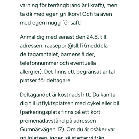
varning för terrängbrand är i kraft), men
ta då med egen grillkorv! Och ta även
med egen mugg för saft!
Anmäl dig med senast den 24.8. till
adressen: raasepori@sll.fi (meddela
deltagarantalet, barnens ålder,
telefonnummer och eventuella
allergier). Det finns ett begränsat antal
platser för deltagare.
Deltagandet är kostnadsfritt. Du kan ta
dig till utflyktsplatsen med cykel eller bil
(parkeringsplats finns på ett kort
promenadavstånd på adressen
Gumnäsvägen 17). Om du är osäker var
grillplatsen ligger, så startar vi från