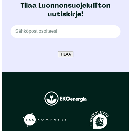
Tilaa Luonnonsuojeluliiton
uutiskirje!
TILAA