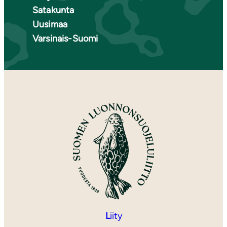
Satakunta
Uusimaa
Varsinais-Suomi
L
iity