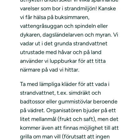
varelser som bor i strandmiljön! Kanske
vi får hälsa på buksimmaren,
vattengråsuggan och spindeln eller
dykaren, dagsländelarven och myran. Vi
vadar ut i det grunda strandvattnet
utrustade med håvar och på land
använder vi luppburkar för att titta
närmare på vad vi hittar.
Ta med lämpliga kläder för att vada i
strandvattnet, t.ex. simdräkt och
badtossor eller gummistövlar beroende
på vädret. Organisatören bjuder på ett
litet mellanmål (frukt och saft), men det
kommer även att finnas möjlighet till att
grilla om man vill (förutsatt att ingen