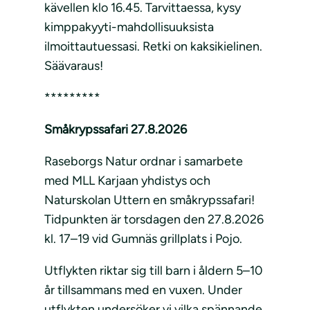
kävellen klo 16.45. Tarvittaessa, kysy
kimppakyyti-mahdollisuuksista
ilmoittautuessasi. Retki on kaksikielinen.
Säävaraus!
*********
Småkrypssafari 27.8.2026
Raseborgs Natur ordnar i samarbete
med MLL Karjaan yhdistys och
Naturskolan Uttern en småkrypssafari!
Tidpunkten är torsdagen den 27.8.2026
kl. 17–19 vid Gumnäs grillplats i Pojo.
Utflykten riktar sig till barn i åldern 5–10
år tillsammans med en vuxen. Under
utflykten undersöker vi vilka spännande