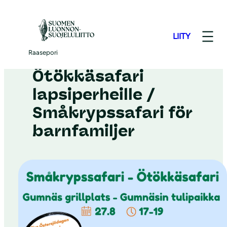
S
i
LIITY
i
Raasepori
–
27.8.2026
r
Raasepori
r
Ötökkäsafari
y
lapsiperheille /
s
Småkrypssafari för
i
s
barnfamiljer
ä
l
t
ö
ö
n