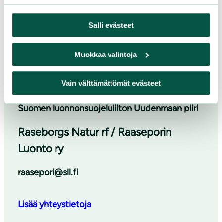
Sinun on hyväksyttävä markkinointievästeet
Salli evästeet
nähdäksesi sisällön
Muokkaa valintoja
Vain välttämättömät evästeet
Suomen luonnonsuojeluliiton Uudenmaan piiri
Raseborgs Natur rf / Raaseporin
Luonto ry
raasepori@sll.fi
Lisää yhteystietoja