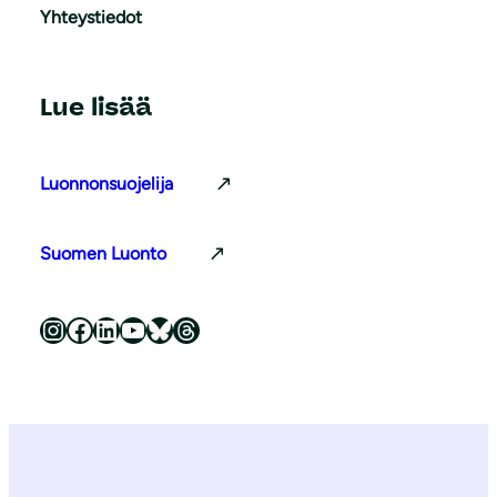
Yhteystiedot
Lue lisää
Luonnonsuojelija
Suomen Luonto
Luonnonsuojeluliitto Instagramissa
Luonnonsuojeluliitto Facebookissa
Luonnonsuojeluliitto LinkedInissä
Luonnonsuojeluliiton YouTube-kanava
Luonnonsuojeluliitto Blueskyssa
Luonnonsuojeluliitto Threadsissa