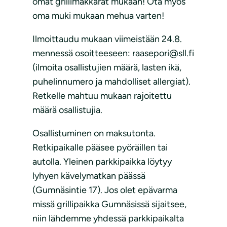
omat grillimakkarat mukaan! Ota myös
oma muki mukaan mehua varten!
Ilmoittaudu mukaan viimeistään 24.8.
mennessä osoitteeseen: raasepori@sll.fi
(ilmoita osallistujien määrä, lasten ikä,
puhelinnumero ja mahdolliset allergiat).
Retkelle mahtuu mukaan rajoitettu
määrä osallistujia.
Osallistuminen on maksutonta.
Retkipaikalle pääsee pyöräillen tai
autolla. Yleinen parkkipaikka löytyy
lyhyen kävelymatkan päässä
(Gumnäsintie 17).
Jos olet epävarma
missä grillipaikka Gumnäsissä sijaitsee,
niin lähdemme yhdessä parkkipaikalta