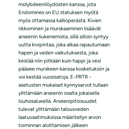
molybdeenilöydösten kanssa, jota
Endomines on EU statuksen myötä
myös ottamassa kallioperästä. Kivien
rikkominen ja murskaaminen lisäävät
arseenin liukenemista, sillä silloin syntyy
uutta kivipintaa, joka alkaa rapautumaan
hapen ja veden vaikutuksesta, joka
kestää niin pitkään kuin happi ja vesi
pääsee murskeen kanssa kosketuksiin ja
voi kestää vuosisatoja. E-PRTR -
asetusten mukaiset kynnysarvot tullaan
ylittämään arseenin osalta jokaisella
louhosalueella. Arseenipitoisuudet
tulevat ylittämään talousveden
laatuvaatimuksissa määritellyn arvon
toiminnan aloittamisen jälkeen