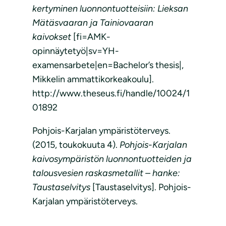
kertyminen luonnontuotteisiin: Lieksan
Mätäsvaaran ja Tainiovaaran
kaivokset
[fi=AMK-
opinnäytetyö|sv=YH-
examensarbete|en=Bachelor’s thesis|,
Mikkelin ammattikorkeakoulu].
http://www.theseus.fi/handle/10024/1
01892
Pohjois-Karjalan ympäristöterveys.
(2015, toukokuuta 4).
Pohjois-Karjalan
kaivosympäristön luonnontuotteiden ja
talousvesien raskasmetallit – hanke:
Taustaselvitys
[Taustaselvitys]. Pohjois-
Karjalan ympäristöterveys.