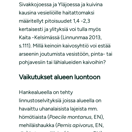
Sivakkojoessa ja Yläjoessa ja kuivina
kausina vesieliöille haitattomaksi
määritellyt pitoisuudet 1,4 -2,3
kertaisesti ja ylityksiä voi tulla myös
Kaita -Kelsimässä (Linnunmaa 2013,
s.111). Millä keinoin kaivosyhtiö voi estää
arseenin joutumista vesistöön, pinta- tai
pohjavesiin tai lähialueiden kaivoihin?
Vaikutukset alueen luontoon
Hankealueella on tehty
linnustoselvityksiä joissa alueella on
havaittu uhanalaisista lajeista mm.
hömötiaista (
Poecile montanus
, EN),
mehiläishaukka (
Pernis apivorus
, EN,