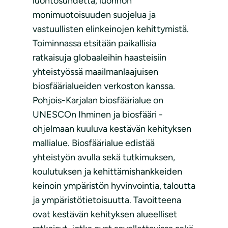
luontosuhdetta, luonnon
monimuotoisuuden suojelua ja
vastuullisten elinkeinojen kehittymistä.
Toiminnassa etsitään paikallisia
ratkaisuja globaaleihin haasteisiin
yhteistyössä maailmanlaajuisen
biosfäärialueiden verkoston kanssa.
Pohjois-Karjalan biosfäärialue on
UNESCOn Ihminen ja biosfääri -
ohjelmaan kuuluva kestävän kehityksen
mallialue. Biosfäärialue edistää
yhteistyön avulla sekä tutkimuksen,
koulutuksen ja kehittämishankkeiden
keinoin ympäristön hyvinvointia, taloutta
ja ympäristötietoisuutta. Tavoitteena
ovat kestävän kehityksen alueelliset