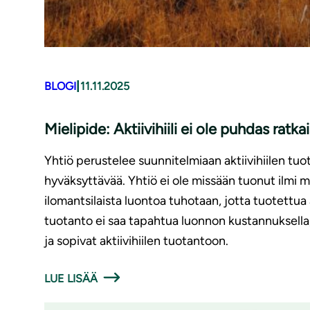
|
BLOGI
11.11.2025
Mielipide: Aktiivihiili ei ole puhdas ratka
Yhtiö perustelee suunnitelmiaan aktiivihiilen tu
hyväksyttävää. Yhtiö ei ole missään tuonut ilmi mi
ilomantsilaista luontoa tuhotaan, jotta tuotettua 
tuotanto ei saa tapahtua luonnon kustannuksell
ja sopivat aktiivihiilen tuotantoon.
LUE LISÄÄ