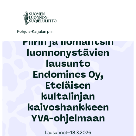
S
i
Etusivu
|
Ajankohtaista
|
Piirin ja Ilomantsin luonnonystävien lausunto Endomines Oy, Eteläisen kultalinjan kaivoshankkeen YVA-ohjelmaan
i
r
Pohjois-Karjalan piiri
Piirin ja Ilomantsin
r
y
luonnonystävien
s
lausunto
i
Endomines Oy,
s
ä
Eteläisen
l
kultalinjan
t
kaivoshankkeen
ö
YVA-ohjelmaan
ö
n
Lausunnot
–
18.3.2026