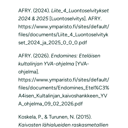
AFRY. (2024).
Liite_4_Luontoselvitykset
2024 & 2025
[Luontoselvitys]. AFRY.
https://www.ymparisto.fi/sites/default/
files/documents/Liite_4_Luontoselvityk
set_2024_ja_2025_0_0_0.pdf
AFRY. (2026).
Endomines: Eteläisen
kultalinjan YVA-ohjelma
[YVA-
ohjelma].
https://www.ymparisto.fi/sites/default/
files/documents/Endomines_Etel%C3%
A4isen_Kultalinjan_kaivoshankkeen_YV
A_ohjelma_09_02_2026.pdf
Koskela, P., & Turunen, N. (2015).
Kaivosten lähialueiden raskasmetallien