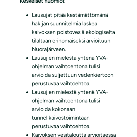
Keskeiset huomiot
Lausujat pitää kestämättömänä
hakijan suunnitelmia laskea
kaivoksen poistovesiä ekologiselta
tilaltaan erinomaiseksi arvioituun
Nuorajärveen.
Lausujien mielestä yhtenä YVA-
ohjelman vaihtoehtona tulisi
arvioida suljettuun vedenkiertoon
perustuvaa vaihtoehtoa.
Lausujien mielestä yhtenä YVA-
ohjelman vaihtoehtona tulisi
arvioida kokonaan
tunnelikaivostoimintaan
perustuvaa vaihtoehtoa.
Kaivoksen vesitaloutta arvioitaessa