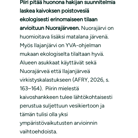
Piiri pitää huonona hakijan suunnitelmia
laskea kaivoksen poistovesiä
ekologisesti erinomaiseen tilaan
arvioituun Nuorajärveen.
Nuorajärvi on
huomioitava lisäksi matalana järvenä.
Myös Ilajanjärvi on YVA-ohjelman
mukaan ekologiselta tilaltaan hyvä.
Alueen asukkaat käyttävät sekä
Nuorajärveä että Ilajanjärveä
virkistyskalastukseen (AFRY, 2026, s.
163–164). Piirin mielestä
kaivoshankkeen tulee lähtökohtaisesti
perustua suljettuun vesikiertoon ja
tämän tulisi olla yksi
ympäristövaikutusten arvioinnin
vaihtoehdoista.