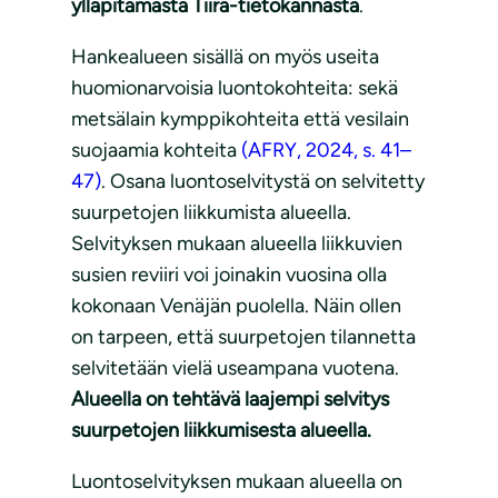
ylläpitämästä Tiira-tietokannasta
.
Hankealueen sisällä on myös useita
huomionarvoisia luontokohteita: sekä
metsälain kymppikohteita että vesilain
suojaamia kohteita
(AFRY, 2024, s. 41–
47)
. Osana luontoselvitystä on selvitetty
suurpetojen liikkumista alueella.
Selvityksen mukaan alueella liikkuvien
susien reviiri voi joinakin vuosina olla
kokonaan Venäjän puolella. Näin ollen
on tarpeen, että suurpetojen tilannetta
selvitetään vielä useampana vuotena.
Alueella on tehtävä laajempi selvitys
suurpetojen liikkumisesta alueella.
Luontoselvityksen mukaan alueella on