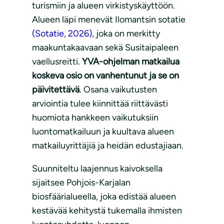
turismiin ja alueen virkistyskäyttöön.
Alueen läpi menevät Ilomantsin sotatie
(Sotatie, 2026)
, joka on merkitty
maakuntakaavaan sekä Susitaipaleen
vaellusreitti.
YVA-ohjelman matkailua
koskeva osio on vanhentunut ja se on
päivitettävä
. Osana vaikutusten
arviointia tulee kiinnittää riittävästi
huomiota hankkeen vaikutuksiin
luontomatkailuun ja kuultava alueen
matkailuyrittäjiä ja heidän edustajiaan.
Suunniteltu laajennus kaivoksella
sijaitsee Pohjois-Karjalan
biosfäärialueella, joka edistää alueen
kestävää kehitystä tukemalla ihmisten