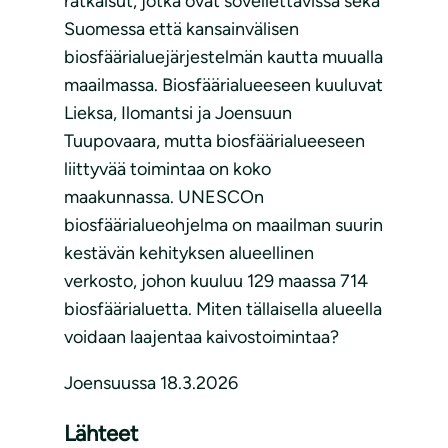
ratkaisut, jotka ovat sovellettavissa sekä
Suomessa että kansainvälisen
biosfäärialuejärjestelmän kautta muualla
maailmassa. Biosfäärialueeseen kuuluvat
Lieksa, Ilomantsi ja Joensuun
Tuupovaara, mutta biosfäärialueeseen
liittyvää toimintaa on koko
maakunnassa. UNESCOn
biosfäärialueohjelma on maailman suurin
kestävän kehityksen alueellinen
verkosto, johon kuuluu 129 maassa 714
biosfäärialuetta. Miten tällaisella alueella
voidaan laajentaa kaivostoimintaa?
Joensuussa 18.3.2026
Lähteet