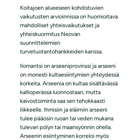
Koitajoen alueeseen kohdistuvien
vaikutusten arvioinnissa on huomioitava
mahdolliset yhteisvaikutukset ja
yhteiskuormitus Neovan
suunnittelemien
turvetuotantohankkeiden kanssa.
Ilomantsi on arseeniprovinssi ja arseeni
on monesti kultaesiintymien yhteydessä
korkeita. Arseenia on kultaa sisältävässä
kallioperässä luonnostaan, mutta
kaivostoiminta saa sen tehokkaasti
liikkeelle. Ihmisiin ja eläimiin arseeni
tulee pääosin ruoan tai veden mukana
tulevan pölyn tai maansyönnin ohella.
Arseenin esiintyminen korreloi myös