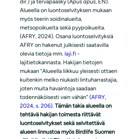
dir.) ja tervapääsky (
Apus apus
, EN).
Alueella on luontoselvityksen mukaan
myös teerin soidinalueita,
metsopoikueita sekä pyypoikueita.
(AFRY, 2024). Osana luontoselvityksiä
AFRY on hakenut julkisesti saatavilla
olevia tietoja mm.
laji.fi
-
lajitietokannasta. Hakijan tietojen
mukaan “Alueella liikkuu yleisesti ottaen
kuitenkin melko niukasti lintuharrastajia,
joten muita havaintoja saadaan
todennäköisesti vain vähän”
(AFRY,
2024, s. 206)
.
Tämän takia alueella on
tehtävä hakijan toimesta riittävät
luontoselvitykset sekä selvitettävä
alueen linnustoa myös Birdlife Suomen