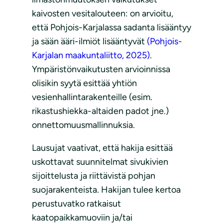
kaivosten vesitalouteen: on arvioitu,
että Pohjois-Karjalassa sadanta lisääntyy
ja sään ääri-ilmiöt lisääntyvät
(Pohjois-
Karjalan maakuntaliitto, 2025)
.
Ympäristönvaikutusten arvioinnissa
olisikin syytä esittää yhtiön
vesienhallintarakenteille (esim.
rikastushiekka-altaiden padot jne.)
onnettomuusmallinnuksia.
Lausujat vaativat, että hakija esittää
uskottavat suunnitelmat sivukivien
sijoittelusta ja riittävistä pohjan
suojarakenteista. Hakijan tulee kertoa
perustuvatko ratkaisut
kaatopaikkamuoviin ja/tai