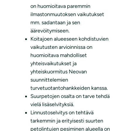
on huomioitava paremmin
ilmastonmuutoksen vaikutukset
mm. sadantaan ja sen
äärevöitymiseen.
Koitajoen alueeseen kohdistuvien
vaikutusten arvioinnissa on
huomioitava mahdolliset
yhteisvaikutukset ja
yhteiskuormitus Neovan
suunnittelemien
turvetuotantohankkeiden kanssa.
Suurpetojen osalta on tarve tehdä
vielä lisäselvityksiä.
Linnustoselvitys on tehtävä
tarkemmin ja erityisesti suurten
petolintujen pesiminen alueella on