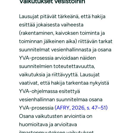
Vaikutukset vesistöihin
Lausujat pitävät tärkeänä, että hakija
esittää jokaisesta vaiheesta
(rakentaminen, kaivoksen toiminta ja
toiminnan jälkeinen aika) riittävän tarkat
suunnitelmat vesienhallinnasta ja osana
YVA-prosessia arvioidaan näiden
suunnitelmien toteutettavuutta,
vaikutuksia ja riittävyyttä. Lausujat
vaativat, että hakija tarkentaa nykyistä
YVA-ohjelmassa esitettyä
vesienhallinnan suunnitelmaa osana
YVA-prosessia
(AFRY, 2026, s. 47–51)
Osana vaikutusten arviointia on
huomioitava ja arvioitava
ilmastonmuutoksen vaikutukset