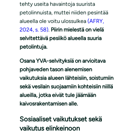
tehty useita havaintoja suurista
petolinnuista, muttei niiden pesintää
alueella ole voitu ulossulkea
(AFRY,
2024, s. 58)
.
Piirin mielestä on vielä
selvitettävä pesiikö alueella suuria
petolintuja.
Osana YVA-selvityksiä on arvioitava
pohjaveden tason alenemisen
vaikutuksia alueen lähteisiin, soistumiin
sekä vesilain suojaamiin kohteisiin niillä
alueilla, jotka eivät tule jäämään
kaivosrakentamisen alle.
Sosiaaliset vaikutukset sekä
vaikutus elinkeinoon