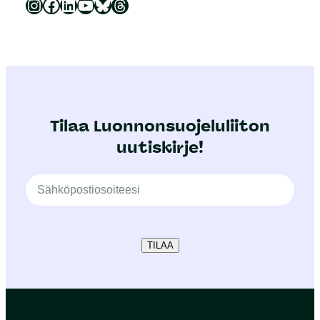
Luonnonsuojeluliitto Instagramissa
Luonnonsuojeluliitto Facebookissa
Luonnonsuojeluliitto LinkedInissä
Luonnonsuojeluliiton YouTube-kanava
Luonnonsuojeluliitto Blueskyssa
Luonnonsuojeluliitto Threadsissa
Tilaa Luonnonsuojeluliiton
uutiskirje!
TILAA