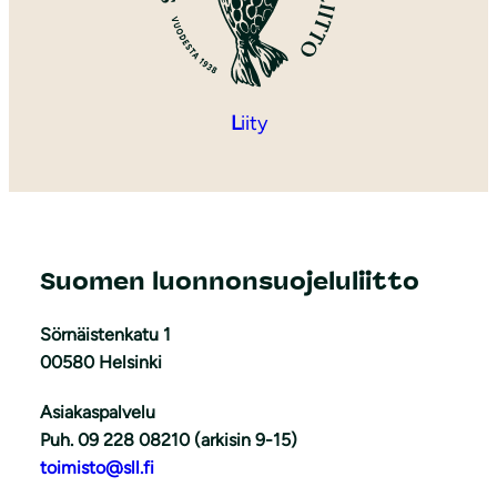
L
iity
Suomen luonnonsuojeluliitto
Sörnäistenkatu 1
00580 Helsinki
Asiakaspalvelu
Puh. 09 228 08210 (arkisin 9-15)
toimisto@sll.fi