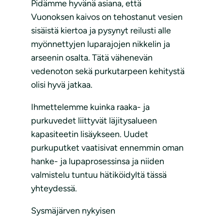
Pidämme hyvänä asiana, että
Vuonoksen kaivos on tehostanut vesien
sisäistä kiertoa ja pysynyt reilusti alle
myönnettyjen luparajojen nikkelin ja
arseenin osalta. Tätä vähenevän
vedenoton sekä purkutarpeen kehitystä
olisi hyvä jatkaa.
Ihmettelemme kuinka raaka- ja
purkuvedet liittyvät läjitysalueen
kapasiteetin lisäykseen. Uudet
purkuputket vaatisivat ennemmin oman
hanke- ja lupaprosessinsa ja niiden
valmistelu tuntuu hätiköidyltä tässä
yhteydessä.
Sysmäjärven nykyisen