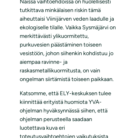
Näissä vaihtoehdoissa on huolellisesti
tutkittava minkälaisen riskin tämä
aiheuttaisi Viinijärven veden laadulle ja
ekologiselle tilalle. Vaikka Sysmäjärvi on
merkittävästi ylikuormitettu,
purkuvesien päästäminen toiseen
vesistöön, johon siihenkin kohdistuu jo
aiempaa ravinne- ja
raskasmetallikuormitusta, on vain
ongelman siirtämistä toiseen paikkaan.
Katsomme, että ELY-keskuksen tulee
kiinnittää erityistä huomiota YVA-
ohjelman hyväksynnässä siihen, että
ohjelman perusteella saadaan
luotettava kuva eri
toteutusvaihtoehtojen vaikutuksista