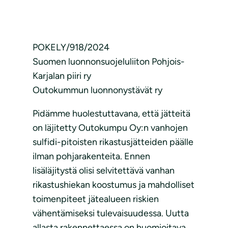
POKELY/918/2024
Suomen luonnonsuojeluliiton Pohjois-
Karjalan piiri ry
Outokummun luonnonystävät ry
Pidämme huolestuttavana, että jätteitä
on läjitetty Outokumpu Oy:n vanhojen
sulfidi-pitoisten rikastusjätteiden päälle
ilman pohjarakenteita. Ennen
lisäläjitystä olisi selvitettävä vanhan
rikastushiekan koostumus ja mahdolliset
toimenpiteet jätealueen riskien
vähentämiseksi tulevaisuudessa. Uutta
allasta rakennettaessa on huomioitava