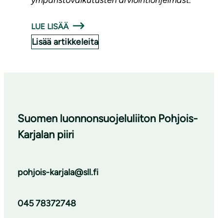
ympäristövaikutusten arviointiohjelmast.
LUE LISÄÄ
Lisää artikkeleita
Suomen luonnonsuojeluliiton Pohjois-
Karjalan piiri
pohjois-karjala@sll.fi
045 78372748