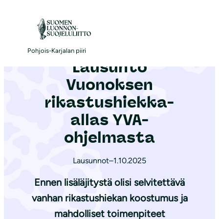
S
i
Etusivu
|
Ajankohtaista
|
Lausunto Vuonoksen rikastushiekka-allas YVA-ohjelmasta
i
r
Pohjois-Karjalan piiri
Lausunto
r
y
Vuonoksen
s
rikastushiekka-
i
allas YVA-
s
ä
ohjelmasta
l
t
Lausunnot
–
1.10.2025
ö
Ennen lisäläjitystä olisi selvitettävä
ö
vanhan rikastushiekan koostumus ja
n
mahdolliset toimenpiteet