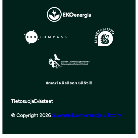
Tietosuoja
Evästeet
© Copyright 2026
Suomen luonnonsuojeluliitto ry