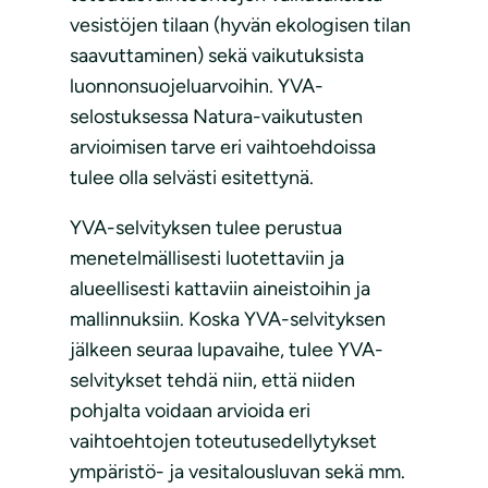
vesistöjen tilaan (hyvän ekologisen tilan
saavuttaminen) sekä vaikutuksista
luonnonsuojeluarvoihin. YVA-
selostuksessa Natura-vaikutusten
arvioimisen tarve eri vaihtoehdoissa
tulee olla selvästi esitettynä.
YVA-selvityksen tulee perustua
menetelmällisesti luotettaviin ja
alueellisesti kattaviin aineistoihin ja
mallinnuksiin. Koska YVA-selvityksen
jälkeen seuraa lupavaihe, tulee YVA-
selvitykset tehdä niin, että niiden
pohjalta voidaan arvioida eri
vaihtoehtojen toteutusedellytykset
ympäristö- ja vesitalousluvan sekä mm.