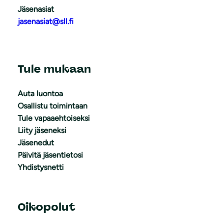
Jäsenasiat
jasenasiat@sll.fi
Tule mukaan
Auta luontoa
Osallistu toimintaan
Tule vapaaehtoiseksi
Liity jäseneksi
Jäsenedut
Päivitä jäsentietosi
Yhdistysnetti
Oikopolut