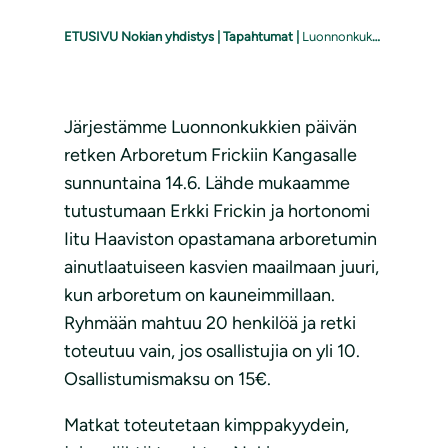
ETUSIVU Nokian yhdistys
|
Tapahtumat
|
Luonnonkukkien päivän retki Arboretum Frickiin
Järjestämme Luonnonkukkien päivän
retken Arboretum Frickiin Kangasalle
sunnuntaina 14.6. Lähde mukaamme
tutustumaan Erkki Frickin ja hortonomi
Iitu Haaviston opastamana arboretumin
ainutlaatuiseen kasvien maailmaan juuri,
kun arboretum on kauneimmillaan.
Ryhmään mahtuu 20 henkilöä ja retki
toteutuu vain, jos osallistujia on yli 10.
Osallistumismaksu on 15€.
Matkat toteutetaan kimppakyydein,