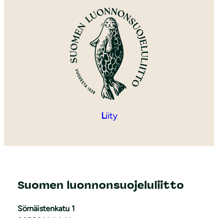
L
iity
Suomen luonnonsuojeluliitto
Sörnäistenkatu 1