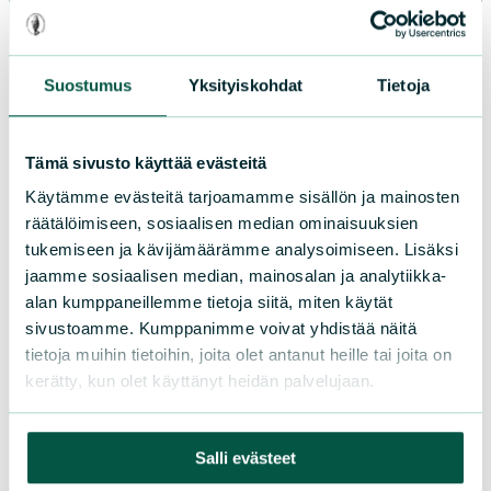
Paikallistoiminta
Osallistu tapahtumaan
Suostumus
Yksityiskohdat
Tietoja
Tule vapaaehtoiseksi
Liity jäseneksi
Piirit ja yhdistykset
Tämä sivusto käyttää evästeitä
Käytämme evästeitä tarjoamamme sisällön ja mainosten
räätälöimiseen, sosiaalisen median ominaisuuksien
LIITY JÄSENEKSI
tukemiseen ja kävijämäärämme analysoimiseen. Lisäksi
jaamme sosiaalisen median, mainosalan ja analytiikka-
alan kumppaneillemme tietoja siitä, miten käytät
sivustoamme. Kumppanimme voivat yhdistää näitä
Suomen luonnonsuojeluliiton
tietoja muihin tietoihin, joita olet antanut heille tai joita on
piirit
kerätty, kun olet käyttänyt heidän palvelujaan.
Etelä-Häme
Salli evästeet
Etelä-Karjala