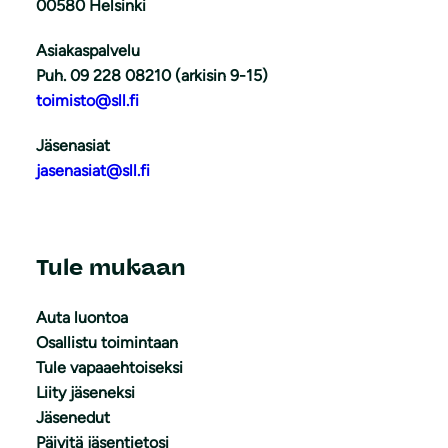
00580 Helsinki
Asiakaspalvelu
Puh. 09 228 08210 (arkisin 9-15)
toimisto@sll.fi
Jäsenasiat
jasenasiat@sll.fi
Tule mukaan
Auta luontoa
Osallistu toimintaan
Tule vapaaehtoiseksi
Liity jäseneksi
Jäsenedut
Päivitä jäsentietosi