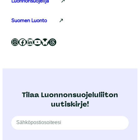
Luonnonsuojelija
Suomen Luonto
Luonnonsuojeluliitto Instagramissa
Luonnonsuojeluliitto Facebookissa
Luonnonsuojeluliitto LinkedInissä
Luonnonsuojeluliiton YouTube-kanava
Luonnonsuojeluliitto Blueskyssa
Luonnonsuojeluliitto Threadsissa
Tilaa Luonnonsuojeluliiton
uutiskirje!