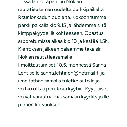
joissa lähtö tapahtuu Nokian
rautatieaseman uudelta parkkipaikalta
Rounionkadun puolelta. Kokoonnumme
parkkipaikalla klo 9.15 ja lähdemme siitä
kimppakyydeillä kohteeseen. Opastus
arboretumissa alkaa klo 10 ja kestää 1,5h.
Kierroksen jälkeen palaamme takaisin
Nokian rautatieasemalle.
Ilmoittautumiset 10.5. mennessä Sanna
Lehtiselle sanna.lehtinen@hotmail.fi ja
ilmoitathan samalla tuletko autolla ja
voitko ottaa porukkaa kyytiin. Kyytiläiset
voivat varautua maksamaan kyyditsijöille
pienen korvauksen.