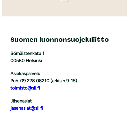
Suomen luonnonsuojeluliitto
Sörnäistenkatu 1
00580 Helsinki
Asiakaspalvelu
Puh. 09 228 08210 (arkisin 9-15)
toimisto@sll.fi
Jäsenasiat
jasenasiat@sll.fi