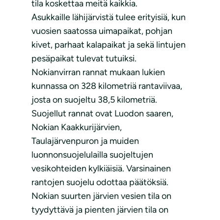
tila koskettaa meitä kaikkia.
Asukkaille lähijärvistä tulee erityisiä, kun
vuosien saatossa uimapaikat, pohjan
kivet, parhaat kalapaikat ja sekä lintujen
pesäpaikat tulevat tutuiksi.
Nokianvirran rannat mukaan lukien
kunnassa on 328 kilometriä rantaviivaa,
josta on suojeltu 38,5 kilometriä.
Suojellut rannat ovat Luodon saaren,
Nokian Kaakkurijärvien,
Taulajärvenpuron ja muiden
luonnonsuojelulailla suojeltujen
vesikohteiden kylkiäisiä. Varsinainen
rantojen suojelu odottaa päätöksiä.
Nokian suurten järvien vesien tila on
tyydyttävä ja pienten järvien tila on