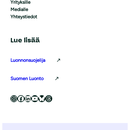
Yrityksille
Medialle
Yhteystiedot
Lue lisää
Luonnonsuojelija
Suomen Luonto
Luonnonsuojeluliitto Instagramissa
Luonnonsuojeluliitto Facebookissa
Luonnonsuojeluliitto LinkedInissä
Luonnonsuojeluliiton YouTube-kanava
Luonnonsuojeluliitto Blueskyssa
Luonnonsuojeluliitto Threadsissa