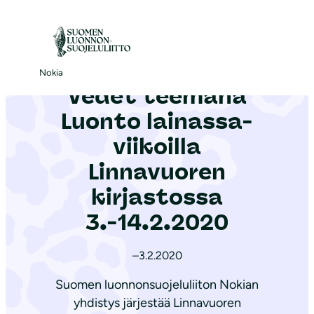
S
i
ETUSIVU Nokian yhdistys
|
Ajankohtaista
|
Vedet teemana Luonto lainassa-viikoilla Linnavuoren kirjastossa 3.-14.2.2020
i
r
Nokia
Vedet teemana
r
y
Luonto lainassa-
s
viikoilla
i
Linnavuoren
s
ä
kirjastossa
l
3.-14.2.2020
t
ö
–
3.2.2020
ö
Suomen luonnonsuojeluliiton Nokian
n
yhdistys järjestää Linnavuoren