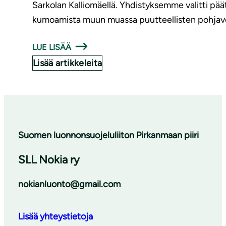
Sarkolan Kalliomäellä. Yhdistyksemme valitti pä
kumoamista muun muassa puutteellisten pohjave
LUE LISÄÄ
Lisää artikkeleita
Suomen luonnonsuojeluliiton Pirkanmaan piiri
SLL Nokia ry
nokianluonto@gmail.com
Lisää yhteystietoja