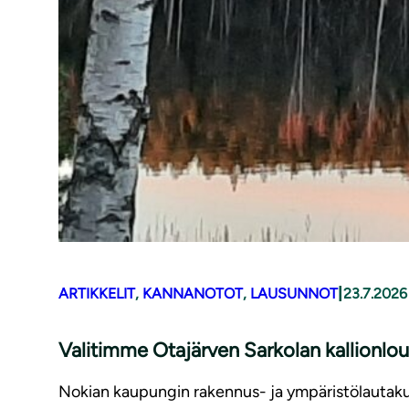
|
ARTIKKELIT
, 
KANNANOTOT
, 
LAUSUNNOT
23.7.2026
Valitimme Otajärven Sarkolan kallionl
Nokian kaupungin rakennus- ja ympäristölautaku