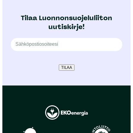
Tilaa Luonnonsuojeluliiton
uutiskirje!
TILAA