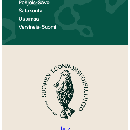
Pohjois-Savo
Satakunta
Uusimaa
Varsinais-Suomi
L
iity