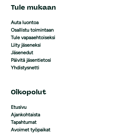
Tule mukaan
Auta luontoa
Osallistu toimintaan
Tule vapaaehtoiseksi
Liity jäseneksi
Jäsenedut
Päivitä jäsentietosi
Yhdistysnetti
Oikopolut
Etusivu
Ajankohtaista
Tapahtumat
Avoimet työpaikat