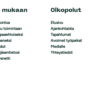
e mukaan
Oikopolut
uontoa
Etusivu
tu toimintaan
Ajankohtaista
apaaehtoiseksi
Tapahtumat
äseneksi
Avoimet työpaikat
dut
Medialle
 jäsentietosi
Yhteystiedot
snetti