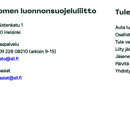
omen luonnonsuojeluliitto
Tul
istenkatu 1
Auta l
0 Helsinki
Osallis
Tule v
aspalvelu
Liity j
09 228 08210 (arkisin 9-15)
Jäsene
sto@sll.fi
Päivitä
asiat
Yhdisty
asiat@sll.fi