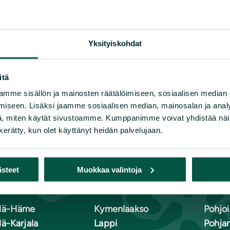
Yksityiskohdat
itä
mme sisällön ja mainosten räätälöimiseen, sosiaalisen median
iseen. Lisäksi jaamme sosiaalisen median, mainosalan ja analy
, miten käytät sivustoamme. Kumppanimme voivat yhdistää näitä t
n kerätty, kun olet käyttänyt heidän palvelujaan.
ästeet
Muokkaa valintoja
n luonnonsuojeluliiton piirit
lä-Häme
Kymenlaakso
Pohjoi
lä-Karjala
Lappi
Pohja