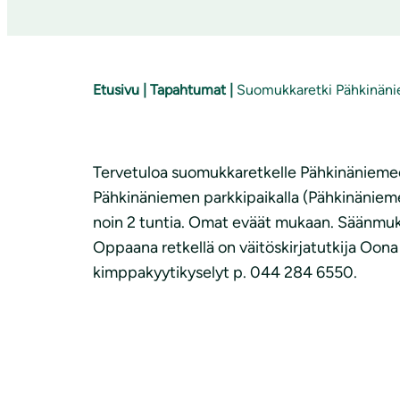
Etusivu
|
Tapahtumat
|
Suomukkaretki Pähkinän
Tervetuloa suomukkaretkelle Pähkinänieme
Pähkinäniemen parkkipaikalla (Pähkinänieme
noin 2 tuntia. Omat eväät mukaan. Säänmu
Oppaana retkellä on väitöskirjatutkija Oona H
kimppakyytikyselyt p. 044 284 6550.