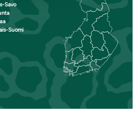
is-Savo
unta
aa
nais-Suomi