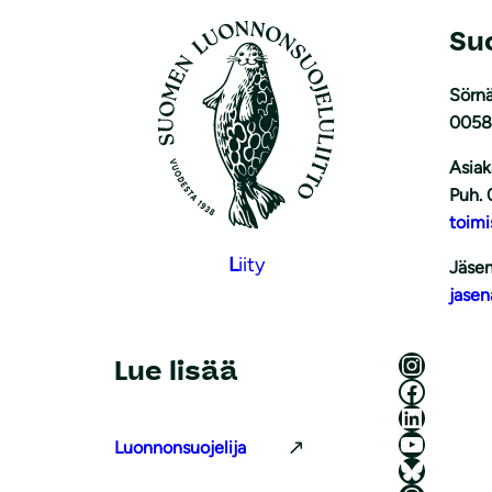
Su
Sörnä
0058
Asiak
Puh. 
toimi
L
iity
Jäsen
jasen
Luonnonsuojeluliitto Instagramissa
Lue lisää
Luonnonsuojeluliitto Facebookissa
Luonnonsuojeluliitto LinkedInissä
Luonnonsuojeluliiton YouTube-kanava
Luonnonsuojelija
Luonnonsuojeluliitto Blueskyssa