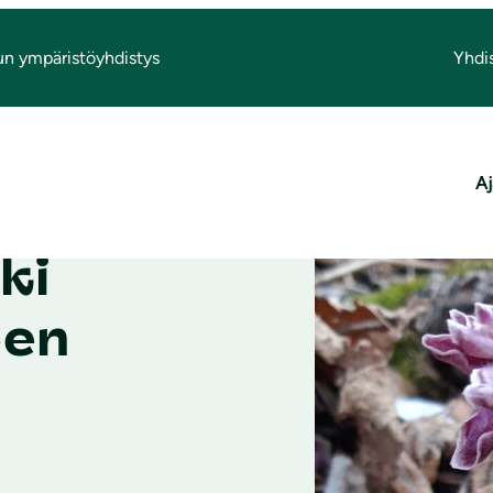
un ympäristöyhdistys
Yhdi
Aj
ki
een