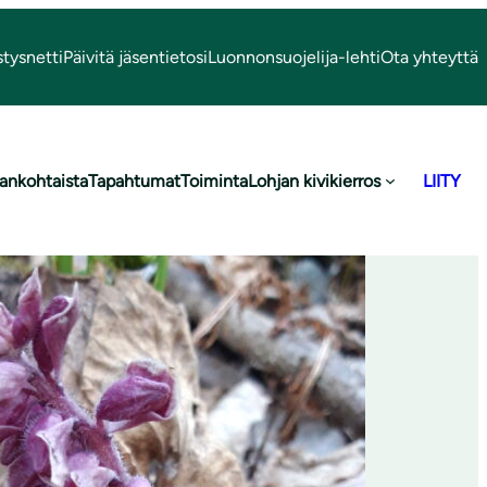
stysnetti
Päivitä jäsentietosi
Luonnonsuojelija-lehti
Ota yhteyttä
ankohtaista
Tapahtumat
Toiminta
Lohjan kivikierros
LIITY