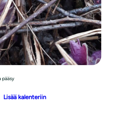
Järjestävä yhdistys
n Ympäristöyhdistys ry & Virkkalan Kulttuurin
Lisätiedot
 pääsy
Lisää kalenteriin