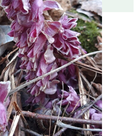
htuman tiedot
Lohja
näniemen puistotie, Lohja
Tapahtuma-aika
lo 16:00-18:00