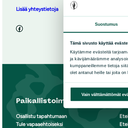
Lisää yhteystietoja
Suostumus
Facebook
Tämä sivusto käyttää eväste
Käytämme evästeitä tarjoama
ja kävijämäärämme analysoim
kumppaneillemme tietoja siitä
olet antanut heille tai joita o
Vain välttämättömät ev
Paikallistoiminta
Suome
Osallistu tapahtumaan
Ete
Tule vapaaehtoiseksi
Ete