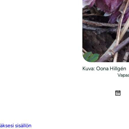
Lohjan Seudu
Ystävät ry
Kuva: Oona Hillgén
Vapaa
ksesi sisällön