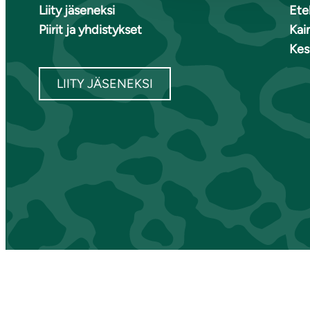
Liity jäseneksi
Ete
Piirit ja yhdistykset
Kai
Kes
LIITY JÄSENEKSI