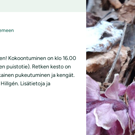
iemeen
en! Kokoontuminen on klo 16.00
Tapa
n puistotie). Retken kesto on
kainen pukeutuminen ja kengät.
illgén. Lisätietoja ja
Pähki
13.5.2026 k