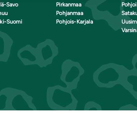
lä-Savo
Pirkanmaa
Pohjo
nuu
Pohjanmaa
Satak
ki-Suomi
Pohjois-Karjala
Uusim
Varsi