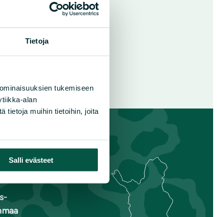
Tietoja
 ominaisuuksien tukemiseen
tiikka-alan
ietoja muihin tietoihin, joita
Salli evästeet
s-
nmaa