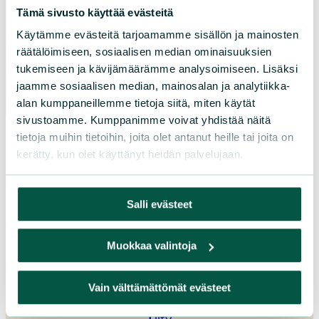
Pohjois-Savo
Tämä sivusto käyttää evästeitä
Satakunta
Käytämme evästeitä tarjoamamme sisällön ja mainosten
Uusimaa
räätälöimiseen, sosiaalisen median ominaisuuksien
Varsinais-Suomi
tukemiseen ja kävijämäärämme analysoimiseen. Lisäksi
jaamme sosiaalisen median, mainosalan ja analytiikka-
alan kumppaneillemme tietoja siitä, miten käytät
sivustoamme. Kumppanimme voivat yhdistää näitä
tietoja muihin tietoihin, joita olet antanut heille tai joita on
kerätty, kun olet käyttänyt heidän palvelujaan.
Salli evästeet
Muokkaa valintoja
Vain välttämättömät evästeet