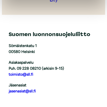
L
iity
Suomen luonnonsuojeluliitto
Sörnäistenkatu 1
00580 Helsinki
Asiakaspalvelu
Puh. 09 228 08210 (arkisin 9-15)
toimisto@sll.fi
Jäsenasiat
jasenasiat@sll.fi