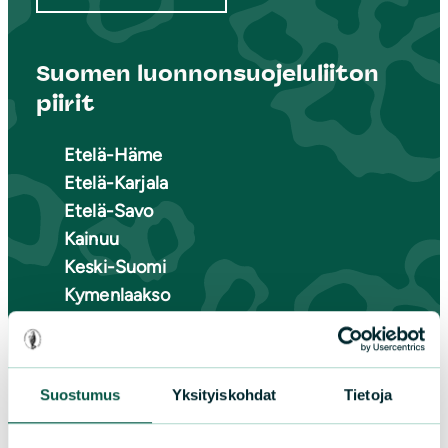
Suomen luonnonsuojeluliiton
piirit
Etelä-Häme
Etelä-Karjala
Etelä-Savo
Kainuu
Keski-Suomi
Kymenlaakso
Lappi
Pirkanmaa
Pohjanmaa
Suostumus
Yksityiskohdat
Tietoja
Pohjois-Karjala
Pohjois-Pohjanmaa