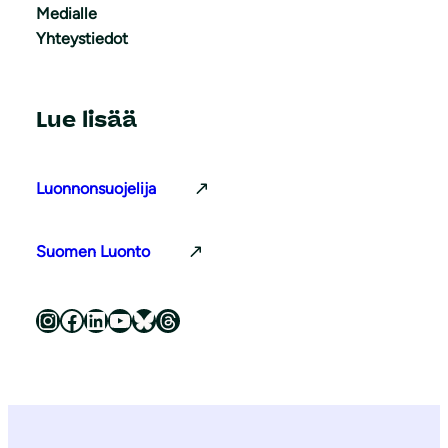
Medialle
Yhteystiedot
Lue lisää
Luonnonsuojelija
Suomen Luonto
Luonnonsuojeluliitto Instagramissa
Luonnonsuojeluliitto Facebookissa
Luonnonsuojeluliitto LinkedInissä
Luonnonsuojeluliiton YouTube-kanava
Luonnonsuojeluliitto Blueskyssa
Luonnonsuojeluliitto Threadsissa