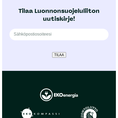
Tilaa Luonnonsuojeluliiton
uutiskirje!
TILAA