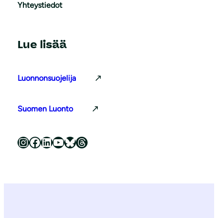
Yhteystiedot
Lue lisää
Luonnonsuojelija
Suomen Luonto
Luonnonsuojeluliitto Instagramissa
Luonnonsuojeluliitto Facebookissa
Luonnonsuojeluliitto LinkedInissä
Luonnonsuojeluliiton YouTube-kanava
Luonnonsuojeluliitto Blueskyssa
Luonnonsuojeluliitto Threadsissa