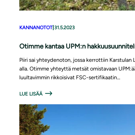
|
KANNANOTOT
31.5.2023
Otimme kantaa UPM:n hak­kuusuun­ni­tel­
Piiri sai yhteydenoton, jossa kerrottiin Karstul
alla. Otimme yhteyttä metsät omistavaan UPM:ä
luultavimmin rikkoisivat FSC-sertifikaatin…
LUE LISÄÄ