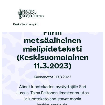
S
i
Etusivu
|
Ajankohtaista
|
Piirin metsäaiheinen mielipideteksti (Kes­ki­suo­ma­lai­nen 11.3.2023)
i
r
Keski-Suomen piiri
Piirin
r
y
metsäaiheinen
s
mielipideteksti
i
(Kes­ki­suo­ma­lai­nen
s
ä
11.3.2023)
l
t
Kannanotot
–
13.3.2023
ö
Äänet luontokadon pysäyttäjille Sari
ö
Jussila, Taina Peltonen Ilmastonmuutos
n
ja luontokato ahdistavat monia