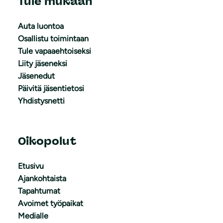
Tule mukaan
Auta luontoa
Osallistu toimintaan
Tule vapaaehtoiseksi
Liity jäseneksi
Jäsenedut
Päivitä jäsentietosi
Yhdistysnetti
Oikopolut
Etusivu
Ajankohtaista
Tapahtumat
Avoimet työpaikat
Medialle