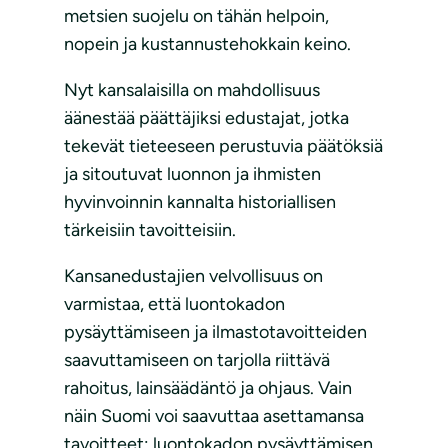
metsien suojelu on tähän helpoin,
nopein ja kustannustehokkain keino.
Nyt kansalaisilla on mahdollisuus
äänestää päättäjiksi edustajat, jotka
tekevät tieteeseen perustuvia päätöksiä
ja sitoutuvat luonnon ja ihmisten
hyvinvoinnin kannalta historiallisen
tärkeisiin tavoitteisiin.
Kansanedustajien velvollisuus on
varmistaa, että luontokadon
pysäyttämiseen ja ilmastotavoitteiden
saavuttamiseen on tarjolla riittävä
rahoitus, lainsäädäntö ja ohjaus. Vain
näin Suomi voi saavuttaa asettamansa
tavoitteet: luontokadon pysäyttämisen