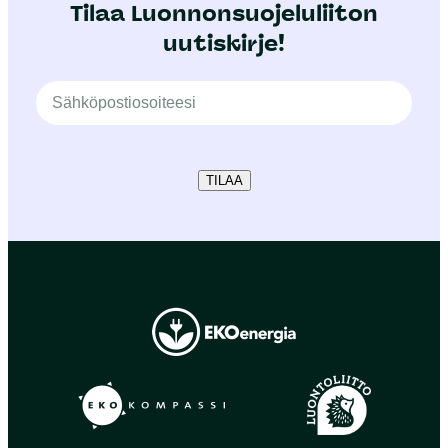
Tilaa Luonnonsuojeluliiton
uutiskirje!
TILAA