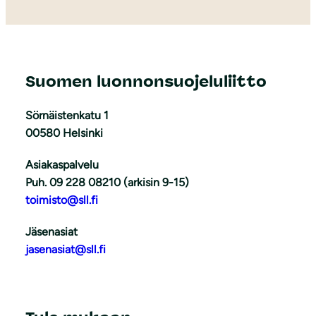
Suomen luonnonsuojeluliitto
Sörnäistenkatu 1
00580 Helsinki
Asiakaspalvelu
Puh. 09 228 08210 (arkisin 9-15)
toimisto@sll.fi
Jäsenasiat
jasenasiat@sll.fi