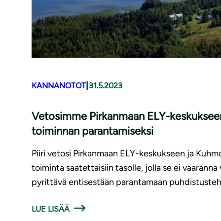
|
KANNANOTOT
31.5.2023
Vetosimme Pirkanmaan ELY-keskukseen ja
toiminnan parantamiseksi
Piiri vetosi Pirkanmaan ELY-keskukseen ja Kuh
toiminta saatettaisiin tasolle, jolla se ei vaara
pyrittävä entisestään parantamaan puhdistuste
LUE LISÄÄ