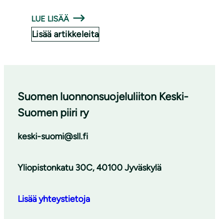
LUE LISÄÄ
Lisää artikkeleita
Suomen luonnonsuojeluliiton Keski-
Suomen piiri ry
keski-suomi@sll.fi
Yliopistonkatu 30C, 40100 Jyväskylä
Lisää yhteystietoja