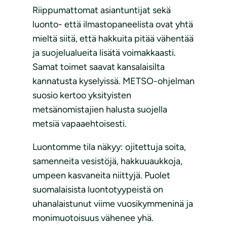
Riippumattomat asiantuntijat sekä
luonto- että ilmastopaneelista ovat yhtä
mieltä siitä, että hakkuita pitää vähentää
ja suojelualueita lisätä voimakkaasti.
Samat toimet saavat kansalaisilta
kannatusta kyselyissä. METSO-ohjelman
suosio kertoo yksityisten
metsänomistajien halusta suojella
metsiä vapaaehtoisesti.
Luontomme tila näkyy: ojitettuja soita,
samenneita vesistöjä, hakkuuaukkoja,
umpeen kasvaneita niittyjä. Puolet
suomalaisista luontotyypeistä on
uhanalaistunut viime vuosikymmeninä ja
monimuotoisuus vähenee yhä.