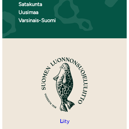
Satakunta
Uusimaa
Varsinais-Suomi
L
iity