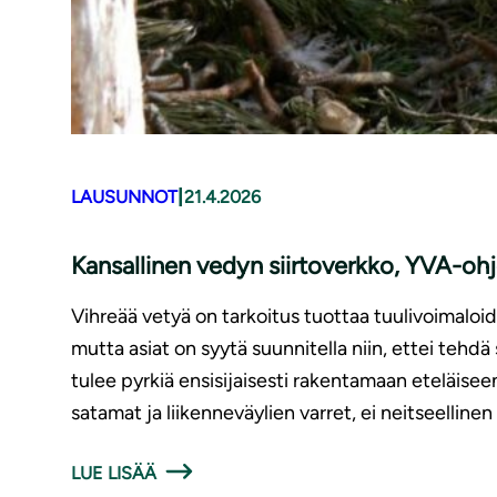
|
LAUSUNNOT
21.4.2026
Kansallinen vedyn siirtoverkko, YVA-oh
Vihreää vetyä on tarkoitus tuottaa tuulivoimaloid
mutta asiat on syytä suunnitella niin, ettei tehdä
tulee pyrkiä ensisijaisesti rakentamaan eteläise
satamat ja liikenneväylien varret, ei neitseellinen
LUE LISÄÄ