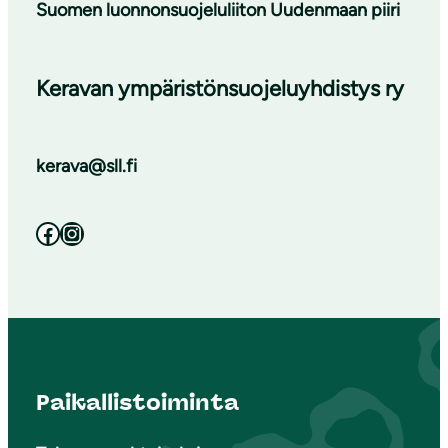
Suomen luonnonsuojeluliiton Uudenmaan piiri
Keravan ympäristönsuojeluyhdistys ry
kerava@sll.fi
Facebook
Instagram
Paikallistoiminta