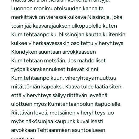
Luonnon monimuotoisuuden kannalta
merkittävä on vieressä kulkeva Nissinoja, joka
tosin jää kaavarajauksen ulkopuolelle kuten
Kumitehtaanpolku. Nissinojan kautta kuitenkin
kulkee viherkaavassakin osoitettu viheryhteys
Klondyken suuntaan arvokkaaseen
Kumitehtaan metsään. Jos mahdolliset
työpaikkarakennukset tulevat kiinni
Kumitehtaanpolkuun, viheryhteys muuttuu
mitättömän kapeaksi. Kaava tulee laatia siten,
että viheryhteys säilyy riittävän leveänä
ulottuen myös Kumitehtaanpolun itäpuolelle.
Riittävän leveä, metsäinen viheryhteys luo
myös näkösuojaa kaupunkikuvallisesti
arvokkaan Tehtaanmäen asuntoalueen
suuntaan.