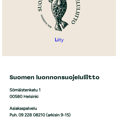
L
iity
Suomen luonnonsuojeluliitto
Sörnäistenkatu 1
00580 Helsinki
Asiakaspalvelu
Puh. 09 228 08210 (arkisin 9-15)