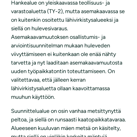
Hankealue on yleiskaavassa teollisuus- ja
varastoaluetta (TY-2), mutta asemakaavassa se
on kuitenkin osoitettu lähivirkistysalueeksi ja
siellä on hulevesivaraus.
Asemakaavamuutoksen osallistumis- ja
arviointisuunnitelman mukaan huleveden
viivyttämiseen ei kuitenkaan ole enää nähty
tarvetta ja nyt laaditaan asemakaavamuutosta
uuden työpaikkatontin toteuttamiseen. On
valitettavaa, että jälleen kerran
lähivirkistysaluetta ollaan kaavoittamassa
muuhun käyttöön.
Suunnittelualue on osin vanhaa metsittynyttä
peltoa, ja siellä on runsaasti kaatopaikkatavaraa.
Alueeseen kuuluvan mäen metsä on käsitelty,
mutta siellä on vieläkin korkeita mäntyjä.