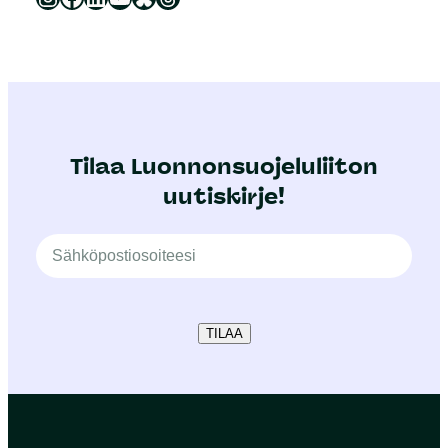
Tilaa Luonnonsuojeluliiton
uutiskirje!
TILAA