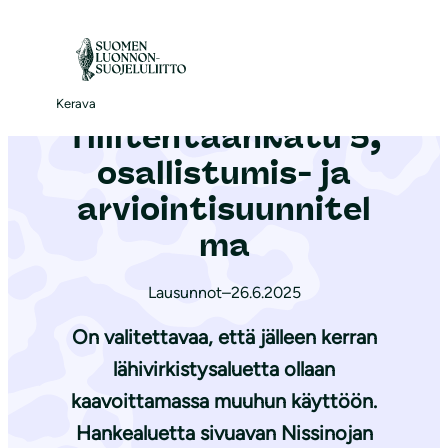
S
i
Etusivu
|
Ajankohtaista
|
Tiilitehtaankatu 5, osallistumis- ja arviointisuunnitelma
i
r
Kerava
Tiilitehtaankatu 5,
r
y
osallistumis- ja
s
arviointisuunnitel
i
ma
s
ä
Lausunnot
–
26.6.2025
l
t
On valitettavaa, että jälleen kerran
ö
lähivirkistysaluetta ollaan
ö
kaavoittamassa muuhun käyttöön.
n
Hankealuetta sivuavan Nissinojan