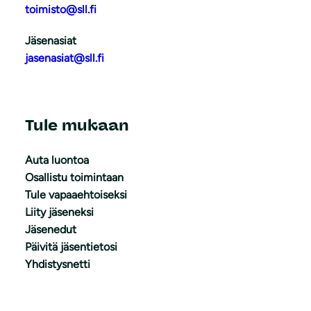
toimisto@sll.fi
Jäsenasiat
jasenasiat@sll.fi
Tule mukaan
Auta luontoa
Osallistu toimintaan
Tule vapaaehtoiseksi
Liity jäseneksi
Jäsenedut
Päivitä jäsentietosi
Yhdistysnetti