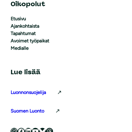
Oikopolut
Etusivu
Ajankohtaista
Tapahtumat
Avoimet työpaikat
Medialle
Lue lisää
Luonnonsuojelija
Suomen Luonto
Luonnonsuojeluliitto Instagramissa
Luonnonsuojeluliitto Facebookissa
Luonnonsuojeluliitto LinkedInissä
Luonnonsuojeluliiton YouTube-kanava
Luonnonsuojeluliitto Blueskyssa
Luonnonsuojeluliitto Threadsissa