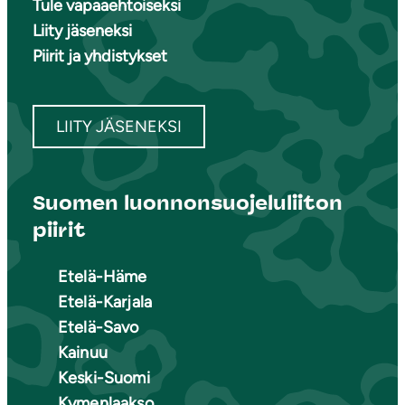
Tule vapaaehtoiseksi
Liity jäseneksi
Piirit ja yhdistykset
LIITY JÄSENEKSI
Suomen luonnonsuojeluliiton
piirit
Etelä-Häme
Etelä-Karjala
Etelä-Savo
Kainuu
Keski-Suomi
Kymenlaakso