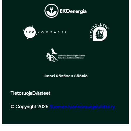
Tietosuoja
Evästeet
© Copyright 2026
Suomen luonnonsuojeluliitto ry